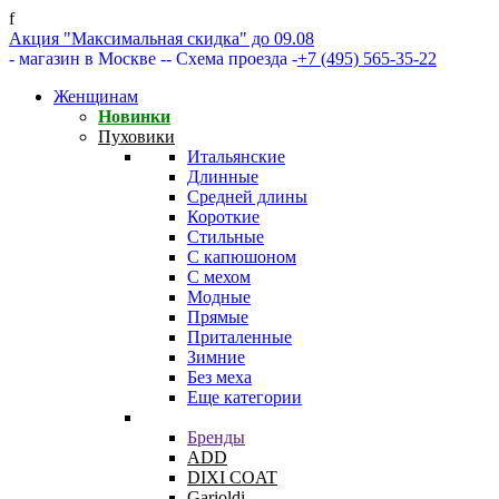
f
Акция "Максимальная скидка" до 09.08
- магазин в Москве -
- Схема проезда -
+7 (495) 565-35-22
Женщинам
Новинки
Пуховики
Итальянские
Длинные
Средней длины
Короткие
Стильные
С капюшоном
С мехом
Модные
Прямые
Приталенные
Зимние
Без меха
Еще категории
Бренды
ADD
DIXI COAT
Garioldi