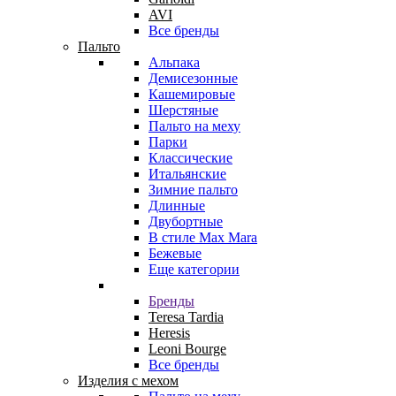
AVI
Все бренды
Пальто
Альпака
Демисезонные
Кашемировые
Шерстяные
Пальто на меху
Парки
Классические
Итальянские
Зимние пальто
Длинные
Двубортные
В стиле Max Mara
Бежевые
Еще категории
Бренды
Teresa Tardia
Heresis
Leoni Bourge
Все бренды
Изделия с мехом