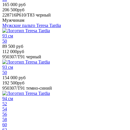
165 000 руб
206 500руб
228716P610/T83
черный
Мужчинам
Мужские пальто Teresa Tardia
93 см
50
89 500 руб
112 000руб
950307/T91
черный
93 см
50
154 000 руб
192 500руб
950307/T91
темно-синий
94 см
52
54
56
58
60
62