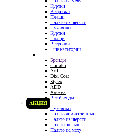
Пальто на меху
Куртки
Ветровки
Плащи
Пальто из шерсти
Пуховики
Куртки
Плащи
Ветровки
Еще категории
Бренды
Garioldi
AVI
Dixi Coat
Stylex
ADD
Албана
Все бренды
АКЦИЯ
Пуховики
Пальто демисезонные
Пальто из шерсти
Пальто альпака
Пальто на меху