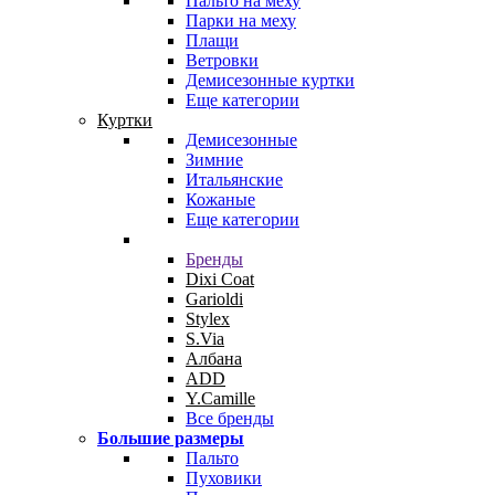
Пальто на меху
Парки на меху
Плащи
Ветровки
Демисезонные куртки
Еще категории
Куртки
Демисезонные
Зимние
Итальянские
Кожаные
Еще категории
Бренды
Dixi Coat
Garioldi
Stylex
S.Via
Албана
ADD
Y.Camille
Все бренды
Большие размеры
Пальто
Пуховики