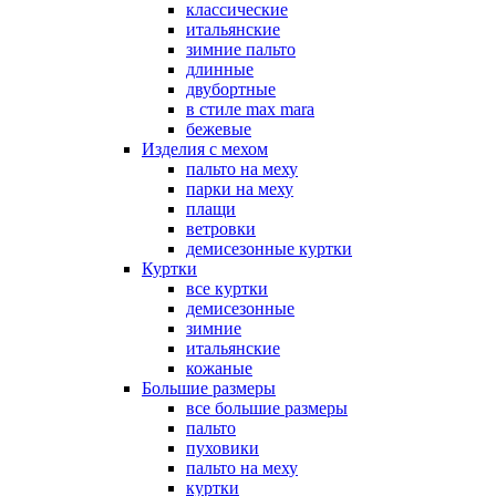
классические
итальянские
зимние пальто
длинные
двубортные
в стиле max mara
бежевые
Изделия с мехом
пальто на меху
парки на меху
плащи
ветровки
демисезонные куртки
Куртки
все куртки
демисезонные
зимние
итальянские
кожаные
Большие размеры
все большие размеры
пальто
пуховики
пальто на меху
куртки