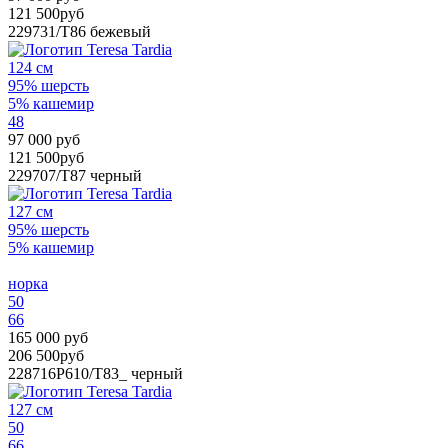
121 500руб
229731/T86
бежевый
124 см
95% шерсть
5% кашемир
48
97 000 руб
121 500руб
229707/T87
черный
127 см
95% шерсть
5% кашемир
норка
50
66
165 000 руб
206 500руб
228716P610/T83_
черный
127 см
50
66