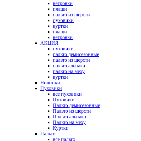
ветровки
плащи
пальто из шерсти
пуховики
куртки
плащи
ветровки
АКЦИЯ
пуховики
пальто демисезонные
пальто из шерсти
пальто альпака
пальто на меху
куртки
Новинки
Пуховики
все пуховики
Пуховики
Пальто демисезонные
Пальто из шерсти
Пальто альпака
Пальто на меху
Куртки
Пальто
все пальто