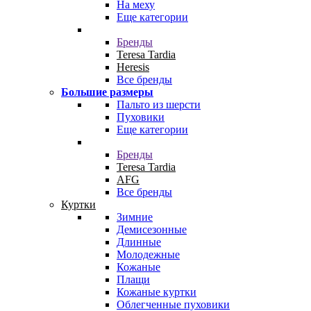
На меху
Еще категории
Бренды
Teresa Tardia
Heresis
Все бренды
Большие размеры
Пальто из шерсти
Пуховики
Еще категории
Бренды
Teresa Tardia
AFG
Все бренды
Куртки
Зимние
Демисезонные
Длинные
Молодежные
Кожаные
Плащи
Кожаные куртки
Облегченные пуховики