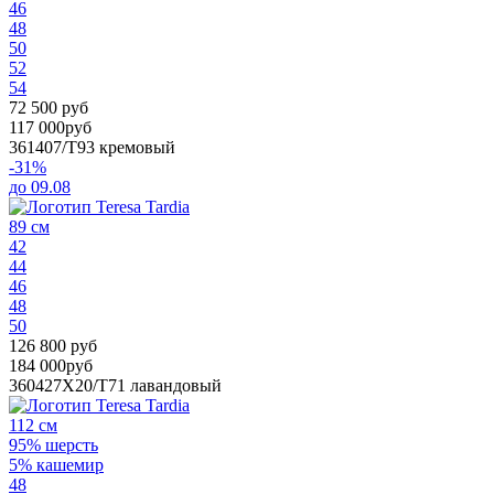
46
48
50
52
54
72 500 руб
117 000руб
361407/T93
кремовый
-31%
до 09.08
89 см
42
44
46
48
50
126 800 руб
184 000руб
360427X20/T71
лавандовый
112 см
95% шерсть
5% кашемир
48