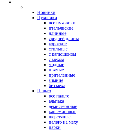
Новинки
Пуховики
все пуховики
итальянские
длинные
средней длины
короткие
стильные
с капюшоном
с мехом
модные
прямые
приталенные
зимние
без меха
Пальто
все пальто
альпака
демисезонные
кашемировые
шерстяные
пальто на меху
парки