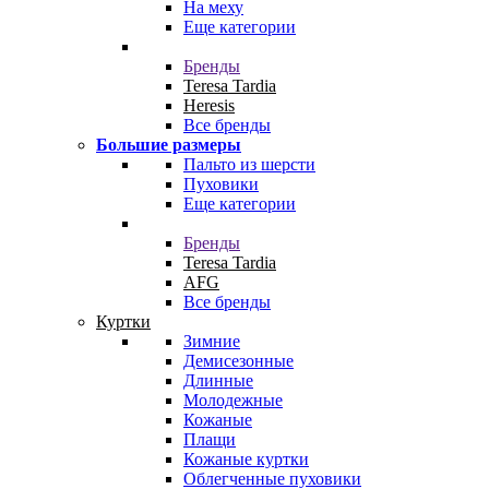
На меху
Еще категории
Бренды
Teresa Tardia
Heresis
Все бренды
Большие размеры
Пальто из шерсти
Пуховики
Еще категории
Бренды
Teresa Tardia
AFG
Все бренды
Куртки
Зимние
Демисезонные
Длинные
Молодежные
Кожаные
Плащи
Кожаные куртки
Облегченные пуховики