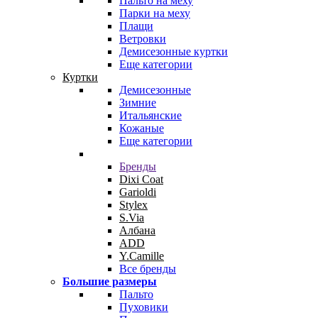
Пальто на меху
Парки на меху
Плащи
Ветровки
Демисезонные куртки
Еще категории
Куртки
Демисезонные
Зимние
Итальянские
Кожаные
Еще категории
Бренды
Dixi Coat
Garioldi
Stylex
S.Via
Албана
ADD
Y.Camille
Все бренды
Большие размеры
Пальто
Пуховики