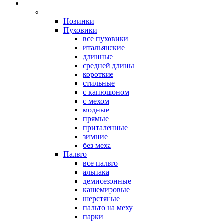
Новинки
Пуховики
все пуховики
итальянские
длинные
средней длины
короткие
стильные
с капюшоном
с мехом
модные
прямые
приталенные
зимние
без меха
Пальто
все пальто
альпака
демисезонные
кашемировые
шерстяные
пальто на меху
парки