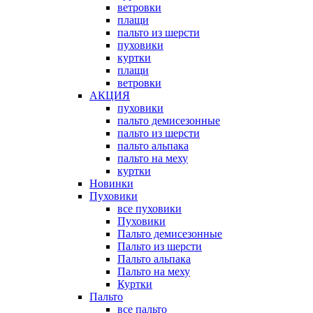
ветровки
плащи
пальто из шерсти
пуховики
куртки
плащи
ветровки
АКЦИЯ
пуховики
пальто демисезонные
пальто из шерсти
пальто альпака
пальто на меху
куртки
Новинки
Пуховики
все пуховики
Пуховики
Пальто демисезонные
Пальто из шерсти
Пальто альпака
Пальто на меху
Куртки
Пальто
все пальто