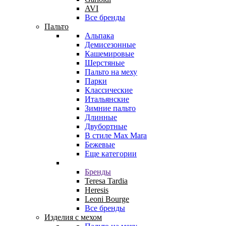
AVI
Все бренды
Пальто
Альпака
Демисезонные
Кашемировые
Шерстяные
Пальто на меху
Парки
Классические
Итальянские
Зимние пальто
Длинные
Двубортные
В стиле Max Mara
Бежевые
Еще категории
Бренды
Teresa Tardia
Heresis
Leoni Bourge
Все бренды
Изделия с мехом