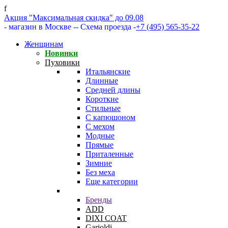
f
Акция "Максимальная скидка" до 09.08
- магазин в Москве -
- Схема проезда -
+7 (495) 565-35-22
Женщинам
Новинки
Пуховики
Итальянские
Длинные
Средней длины
Короткие
Стильные
С капюшоном
С мехом
Модные
Прямые
Приталенные
Зимние
Без меха
Еще категории
Бренды
ADD
DIXI COAT
Garioldi