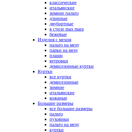
классические
итальянские
зимние пальто
длинные
двубортные
в стиле max mara
бежевые
Изделия с мехом
пальто на меху
парки на меху
плащи
ветровки
демисезонные куртки
Куртки
все куртки
демисезонные
зимние
итальянские
кожаные
Большие размеры
все большие размеры
пальто
пуховики
пальто на меху
куртки