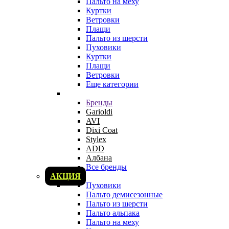
Пальто на меху
Куртки
Ветровки
Плащи
Пальто из шерсти
Пуховики
Куртки
Плащи
Ветровки
Еще категории
Бренды
Garioldi
AVI
Dixi Coat
Stylex
ADD
Албана
Все бренды
АКЦИЯ
Пуховики
Пальто демисезонные
Пальто из шерсти
Пальто альпака
Пальто на меху