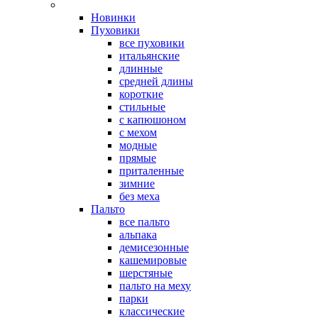
Новинки
Пуховики
все пуховики
итальянские
длинные
средней длины
короткие
стильные
с капюшоном
с мехом
модные
прямые
приталенные
зимние
без меха
Пальто
все пальто
альпака
демисезонные
кашемировые
шерстяные
пальто на меху
парки
классические