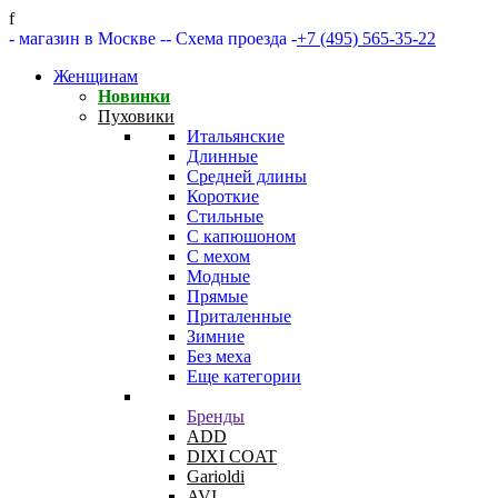
f
- магазин в Москве -
- Схема проезда -
+7 (495) 565-35-22
Женщинам
Новинки
Пуховики
Итальянские
Длинные
Средней длины
Короткие
Стильные
С капюшоном
С мехом
Модные
Прямые
Приталенные
Зимние
Без меха
Еще категории
Бренды
ADD
DIXI COAT
Garioldi
AVI