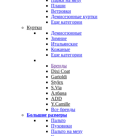
Парки на меху
Плащи
Ветровки
Демисезонные куртки
Еще категории
Куртки
Демисезонные
Зимние
Итальянские
Кожаные
Еще категории
Бренды
Dixi Coat
Garioldi
Stylex
S.Via
Албана
ADD
Y.Camille
Все бренды
Большие размеры
Пальто
Пуховики
Пальто на меху