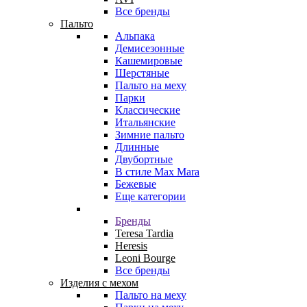
Все бренды
Пальто
Альпака
Демисезонные
Кашемировые
Шерстяные
Пальто на меху
Парки
Классические
Итальянские
Зимние пальто
Длинные
Двубортные
В стиле Max Mara
Бежевые
Еще категории
Бренды
Teresa Tardia
Heresis
Leoni Bourge
Все бренды
Изделия с мехом
Пальто на меху