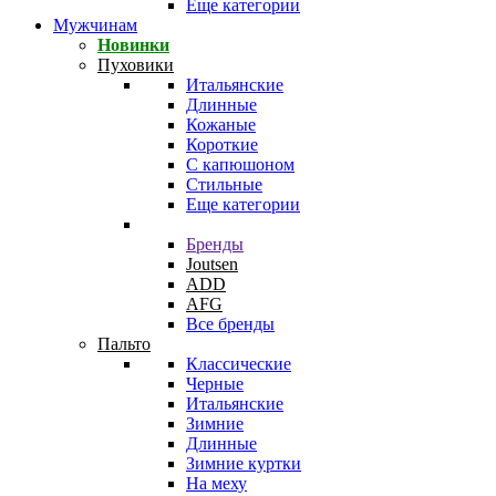
Еще категории
Мужчинам
Новинки
Пуховики
Итальянские
Длинные
Кожаные
Короткие
С капюшоном
Стильные
Еще категории
Бренды
Joutsen
ADD
AFG
Все бренды
Пальто
Классические
Черные
Итальянские
Зимние
Длинные
Зимние куртки
На меху