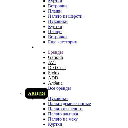
Куртки
Ветровки
Плащи
Пальто из шерсти
Пуховики
Куртки
Плащи
Ветровки
Еще категории
Бренды
Garioldi
AVI
Dixi Coat
Stylex
ADD
Албана
Все бренды
АКЦИЯ
Пуховики
Пальто демисезонные
Пальто из шерсти
Пальто альпака
Пальто на меху
Куртки