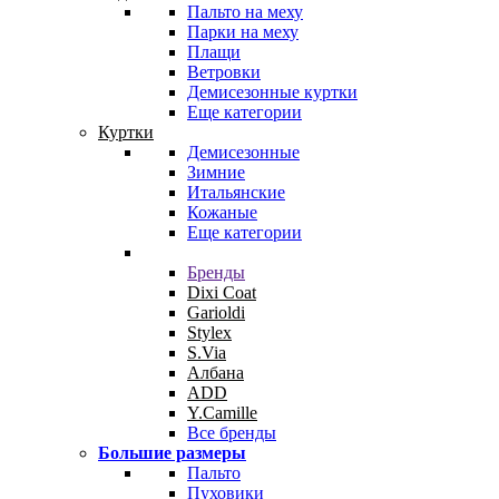
Пальто на меху
Парки на меху
Плащи
Ветровки
Демисезонные куртки
Еще категории
Куртки
Демисезонные
Зимние
Итальянские
Кожаные
Еще категории
Бренды
Dixi Coat
Garioldi
Stylex
S.Via
Албана
ADD
Y.Camille
Все бренды
Большие размеры
Пальто
Пуховики