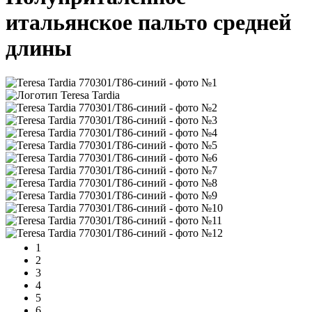
итальянское пальто средней
длины
1
2
3
4
5
6