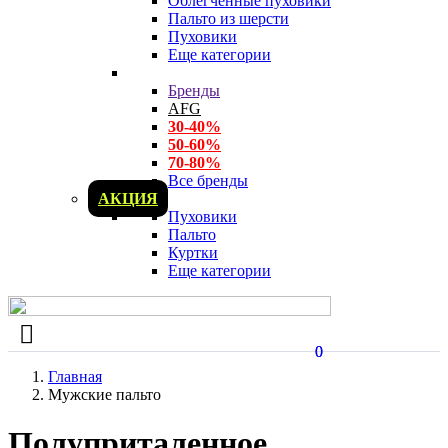
Облегченные пуховики
Пальто из шерсти
Пуховики
Еще категории
Бренды
AFG
30-40%
50-60%
70-80%
Все бренды
АКЦИЯ
Пуховики
Пальто
Куртки
Еще категории
0
0
Главная
Мужские пальто
Полуприталенное