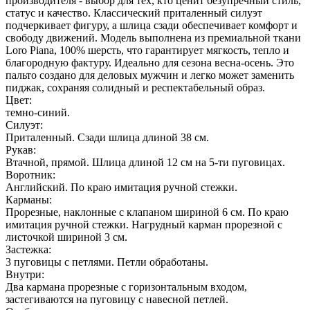
производителя - выбор для тех, кто ценит безупречный стиль,
статус и качество. Классический приталенный силуэт
подчеркивает фигуру, а шлица сзади обеспечивает комфорт и
свободу движений. Модель выполнена из премиальной ткани
Loro Piana, 100% шерсть, что гарантирует мягкость, тепло и
благородную фактуру. Идеально для сезона весна-осень. Это
пальто создано для деловых мужчин и легко может заменить
пиджак, сохраняя солидный и респектабельный образ.
Цвет:
темно-синий.
Силуэт:
Приталенный. Сзади шлица длиной 38 см.
Рукав:
Втачной, прямой. Шлица длиной 12 см на 5-ти пуговицах.
Воротник:
Английский. По краю имитация ручной стежки.
Карманы:
Прорезные, наклонные с клапаном шириной 6 см. По краю
имитация ручной стежки. Нагрудный карман прорезной с
листочкой шириной 3 см.
Застежка:
3 пуговицы с петлями. Петли обработаны.
Внутри:
Два кармана прорезные с горизонтальным входом,
застегиваются на пуговицу с навесной петлей.