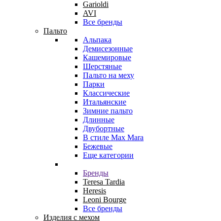
Garioldi
AVI
Все бренды
Пальто
Альпака
Демисезонные
Кашемировые
Шерстяные
Пальто на меху
Парки
Классические
Итальянские
Зимние пальто
Длинные
Двубортные
В стиле Max Mara
Бежевые
Еще категории
Бренды
Teresa Tardia
Heresis
Leoni Bourge
Все бренды
Изделия с мехом