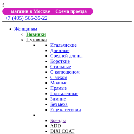
f
- магазин в Москве -
- Схема проезда -
+7 (495) 565-35-22
Женщинам
Новинки
Пуховики
Итальянские
Длинные
Средней длины
Короткие
Стильные
С капюшоном
С мехом
Модные
Прямые
Приталенные
Зимние
Без меха
Еще категории
Бренды
ADD
DIXI COAT