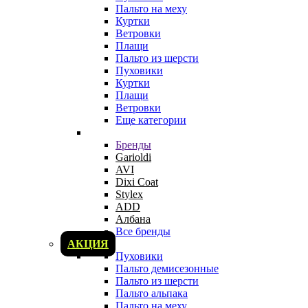
Пальто на меху
Куртки
Ветровки
Плащи
Пальто из шерсти
Пуховики
Куртки
Плащи
Ветровки
Еще категории
Бренды
Garioldi
AVI
Dixi Coat
Stylex
ADD
Албана
Все бренды
АКЦИЯ
Пуховики
Пальто демисезонные
Пальто из шерсти
Пальто альпака
Пальто на меху