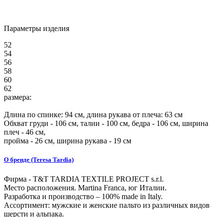
Параметры изделия
52
54
56
58
60
62
размера:
Длина по спинке:
94
см, длина рукава от плеча:
63
см
Обхват груди -
106
см, талии -
100
см, бедра -
106
см, ширина
плеч -
46
см,
пройма -
26
см, ширина рукава - 19 см
О бренде (Teresa Tardia)
Фирма - T&T TARDIA TEXTILE PROJECT s.r.l.
Место расположения. Martina Franca, юг Италии.
Разработка и производство – 100% made in Italy.
Ассортимент: мужские и женские пальто из различных видов
шерсти и альпака.