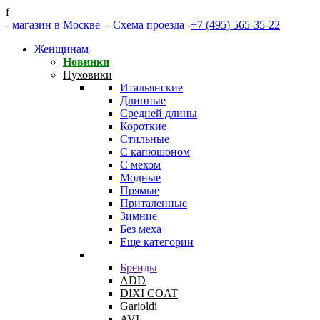
f
- магазин в Москве -
- Схема проезда -
+7 (495) 565-35-22
Женщинам
Новинки
Пуховики
Итальянские
Длинные
Средней длины
Короткие
Стильные
С капюшоном
С мехом
Модные
Прямые
Приталенные
Зимние
Без меха
Еще категории
Бренды
ADD
DIXI COAT
Garioldi
AVI