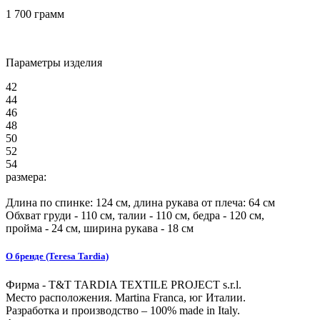
1 700 грамм
Параметры изделия
42
44
46
48
50
52
54
размера:
Длина по спинке:
124
см, длина рукава от плеча:
64
см
Обхват груди -
110
см, талии -
110
см, бедра -
120
см,
пройма -
24
см, ширина рукава - 18 см
О бренде (Teresa Tardia)
Фирма - T&T TARDIA TEXTILE PROJECT s.r.l.
Место расположения. Martina Franca, юг Италии.
Разработка и производство – 100% made in Italy.