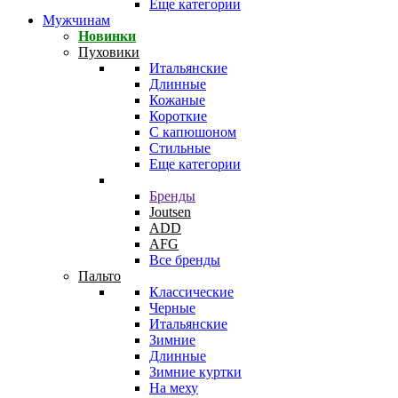
Еще категории
Мужчинам
Новинки
Пуховики
Итальянские
Длинные
Кожаные
Короткие
С капюшоном
Стильные
Еще категории
Бренды
Joutsen
ADD
AFG
Все бренды
Пальто
Классические
Черные
Итальянские
Зимние
Длинные
Зимние куртки
На меху