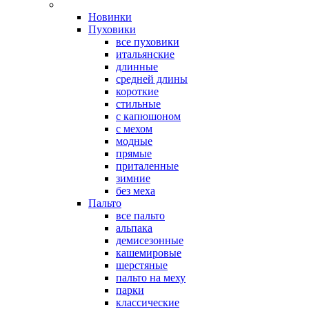
Новинки
Пуховики
все пуховики
итальянские
длинные
средней длины
короткие
стильные
с капюшоном
с мехом
модные
прямые
приталенные
зимние
без меха
Пальто
все пальто
альпака
демисезонные
кашемировые
шерстяные
пальто на меху
парки
классические