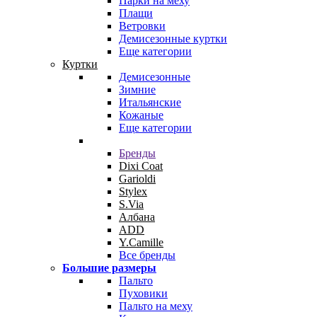
Парки на меху
Плащи
Ветровки
Демисезонные куртки
Еще категории
Куртки
Демисезонные
Зимние
Итальянские
Кожаные
Еще категории
Бренды
Dixi Coat
Garioldi
Stylex
S.Via
Албана
ADD
Y.Camille
Все бренды
Большие размеры
Пальто
Пуховики
Пальто на меху