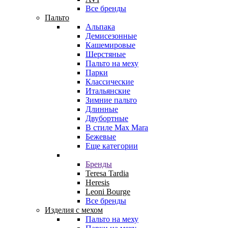
Все бренды
Пальто
Альпака
Демисезонные
Кашемировые
Шерстяные
Пальто на меху
Парки
Классические
Итальянские
Зимние пальто
Длинные
Двубортные
В стиле Max Mara
Бежевые
Еще категории
Бренды
Teresa Tardia
Heresis
Leoni Bourge
Все бренды
Изделия с мехом
Пальто на меху