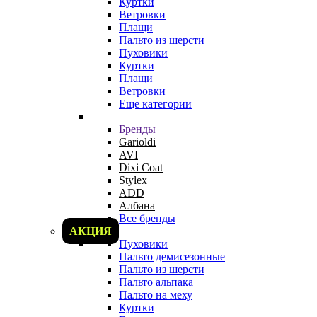
Куртки
Ветровки
Плащи
Пальто из шерсти
Пуховики
Куртки
Плащи
Ветровки
Еще категории
Бренды
Garioldi
AVI
Dixi Coat
Stylex
ADD
Албана
Все бренды
АКЦИЯ
Пуховики
Пальто демисезонные
Пальто из шерсти
Пальто альпака
Пальто на меху
Куртки