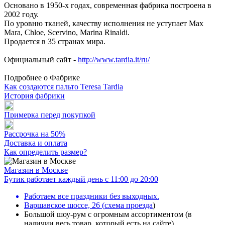
Основано в 1950-х годах, современная фабрика построена в
2002 году.
По уровню тканей, качеству исполнения не уступает Max
Mara, Chloe, Scervino, Marina Rinaldi.
Продается в 35 странах мира.
Официальный сайт -
http://www.tardia.it/ru/
Подробнее о Фабрике
Как создаются пальто Teresa Tardia
История фабрики
Примерка перед покупкой
Рассрочка на 50%
Доставка и оплата
Как определить размер?
Магазин в Москве
Бутик работает каждый день с 11:00 до 20:00
Работаем все праздники без выходных.
Варшавское шоссе, 26
(
схема проезда
)
Большой шоу-рум с огромным ассортиментом (в
наличии весь товар, который есть на сайте)