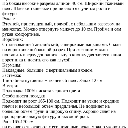
По бокам высокие разрезы длиной 46 см. Широкий тканевый
пояс. Шлевки тканевые пришиваются с учетом роста и
фигуры.
Рукав:
Втачной, приспущенный, прямой, с небольшим разрезом на
манжетах. Можно отвернуть манжет до 10 см. Пройма и сам
рукав комфортные.
Воротник:
Стилизованный английский, с широкими лацканами. Сзади
на воротнике небольшой разрез. При желании можно
поставить вверху дополнительную кнопку для застегивания
воротника и носить его как глухой.
Карманы:
Накладные, большие, с вертикальным входом.
Застежка:
1 потайная пуговица + тканевый пояс. Запах 12 см
Внутри:
Подкладка 100% вискоза черного цвета
Особенности посадки
Подходит на рост 165-180 см. Подходит на узкие и средние
плечи и небольшой объем предплечья. Не подойдет на
большой объем груди и широкую спину. Хорошо сядет на
пропорциональную фигуру и высокий рост.
Рост 165-170 см
на рукаве есть отворот, с его помощью рукав можно укоротить