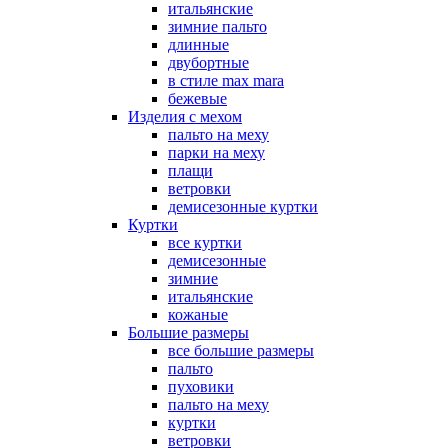
итальянские
зимние пальто
длинные
двубортные
в стиле max mara
бежевые
Изделия с мехом
пальто на меху
парки на меху
плащи
ветровки
демисезонные куртки
Куртки
все куртки
демисезонные
зимние
итальянские
кожаные
Большие размеры
все большие размеры
пальто
пуховики
пальто на меху
куртки
ветровки