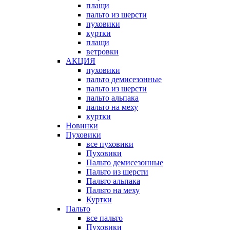
плащи
пальто из шерсти
пуховики
куртки
плащи
ветровки
АКЦИЯ
пуховики
пальто демисезонные
пальто из шерсти
пальто альпака
пальто на меху
куртки
Новинки
Пуховики
все пуховики
Пуховики
Пальто демисезонные
Пальто из шерсти
Пальто альпака
Пальто на меху
Куртки
Пальто
все пальто
Пуховики