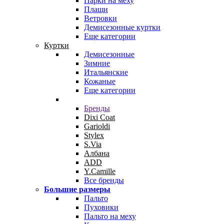
Парки на меху
Плащи
Ветровки
Демисезонные куртки
Еще категории
Куртки
Демисезонные
Зимние
Итальянские
Кожаные
Еще категории
Бренды
Dixi Coat
Garioldi
Stylex
S.Via
Албана
ADD
Y.Camille
Все бренды
Большие размеры
Пальто
Пуховики
Пальто на меху