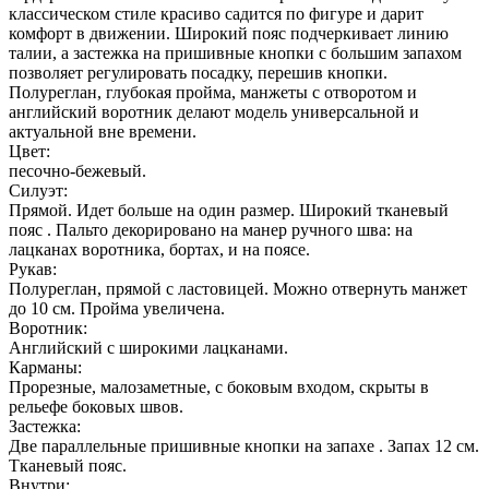
классическом стиле красиво садится по фигуре и дарит
комфорт в движении. Широкий пояс подчеркивает линию
талии, а застежка на пришивные кнопки с большим запахом
позволяет регулировать посадку, перешив кнопки.
Полуреглан, глубокая пройма, манжеты с отворотом и
английский воротник делают модель универсальной и
актуальной вне времени.
Цвет:
песочно-бежевый.
Силуэт:
Прямой. Идет больше на один размер. Широкий тканевый
пояс . Пальто декорировано на манер ручного шва: на
лацканах воротника, бортах, и на поясе.
Рукав:
Полуреглан, прямой с ластовицей. Можно отвернуть манжет
до 10 см. Пройма увеличена.
Воротник:
Английский с широкими лацканами.
Карманы:
Прорезные, малозаметные, с боковым входом, скрыты в
рельефе боковых швов.
Застежка:
Две параллельные пришивные кнопки на запахе . Запах 12 см.
Тканевый пояс.
Внутри: