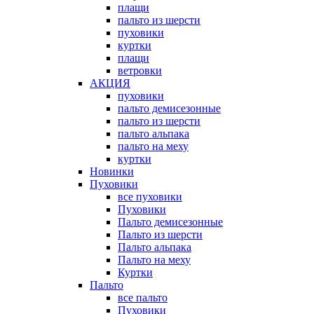
плащи
пальто из шерсти
пуховики
куртки
плащи
ветровки
АКЦИЯ
пуховики
пальто демисезонные
пальто из шерсти
пальто альпака
пальто на меху
куртки
Новинки
Пуховики
все пуховики
Пуховики
Пальто демисезонные
Пальто из шерсти
Пальто альпака
Пальто на меху
Куртки
Пальто
все пальто
Пуховики