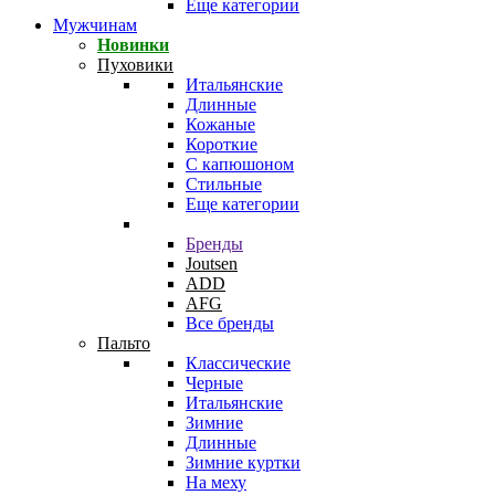
Еще категории
Мужчинам
Новинки
Пуховики
Итальянские
Длинные
Кожаные
Короткие
С капюшоном
Стильные
Еще категории
Бренды
Joutsen
ADD
AFG
Все бренды
Пальто
Классические
Черные
Итальянские
Зимние
Длинные
Зимние куртки
На меху