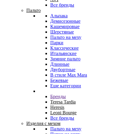
Все бренды
Пальто
Альпака
Демисезонные
Кашемировые
Шерстяные
Пальто на меху
Парки
Классические
Итальянские
Зимние пальто
Длинные
Двубортные
В стиле Max Mara
Бежевые
Еще категории
Бренды
Teresa Tardia
Heresis
Leoni Bourge
Все бренды
Изделия с мехом
Пальто на меху