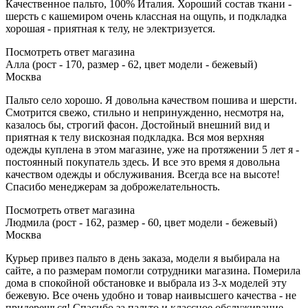
Качественное пальто, 100% Италия. Хороший состав ткани -
шерсть с кашемиром очень классная на ощупь, и подкладка
хорошая - приятная к телу, не электризуется.
Посмотреть ответ магазина
Алла (рост - 170, размер - 62, цвет модели - бежевый)
Москва
Пальто село хорошо. Я довольна качеством пошива и шерсти.
Смотрится свежо, стильно и непринужденно, несмотря на,
казалось бы, строгий фасон. Достойный внешний вид и
приятная к телу вискозная подкладка. Вся моя верхняя
одежды куплена в этом магазине, уже на протяжении 5 лет я -
постоянный покупатель здесь. И все это время я довольна
качеством одежды и обслуживания. Всегда все на высоте!
Спасибо менеджерам за доброжелательность.
Посмотреть ответ магазина
Людмила (рост - 162, размер - 60, цвет модели - бежевый)
Москва
Курьер привез пальто в день заказа, модели я выбирала на
сайте, а по размерам помогли сотрудники магазина. Померила
дома в спокойной обстановке и выбрала из 3-х моделей эту
бежевую. Все очень удобно и товар наивысшего качества - не
придерешься! Спасибо за пальто и классное обслуживание