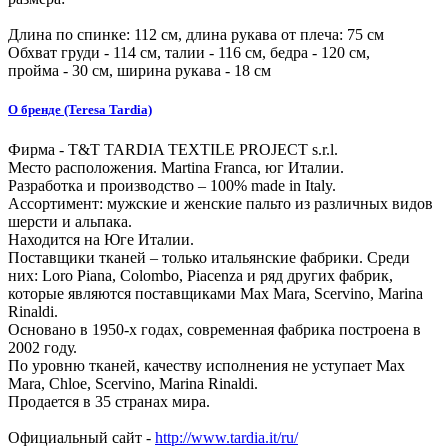
Длина по спинке:
112
см, длина рукава от плеча:
75
см
Обхват груди -
114
см, талии -
116
см, бедра -
120
см,
пройма -
30
см, ширина рукава - 18 см
О бренде (Teresa Tardia)
Фирма - T&T TARDIA TEXTILE PROJECT s.r.l.
Место расположения. Martina Franca, юг Италии.
Разработка и производство – 100% made in Italy.
Ассортимент: мужские и женские пальто из различных видов
шерсти и альпака.
Находится на Юге Италии.
Поставщики тканей – только итальянские фабрики. Среди
них: Loro Piana, Colombo, Piacenza и ряд других фабрик,
которые являются поставщиками Max Mara, Scervino, Marina
Rinaldi.
Основано в 1950-х годах, современная фабрика построена в
2002 году.
По уровню тканей, качеству исполнения не уступает Max
Mara, Chloe, Scervino, Marina Rinaldi.
Продается в 35 странах мира.
Официальный сайт -
http://www.tardia.it/ru/