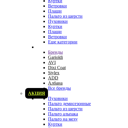
Куртки
Ветровки
Плащи
Пальто из шерсти
Пуховики
Куртки
Плащи
Ветровки
Еще категории
Бренды
Garioldi
AVI
Dixi Coat
Stylex
ADD
Албана
Все бренды
АКЦИЯ
Пуховики
Пальто демисезонные
Пальто из шерсти
Пальто альпака
Пальто на меху
Куртки