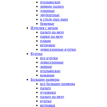
итальянские
зимние пальто
длинные
двубортные
в стиле max mara
бежевые
Изделия с мехом
пальто на меху
парки на меху
плащи
ветровки
демисезонные куртки
Куртки
все куртки
демисезонные
зимние
итальянские
кожаные
Большие размеры
все большие размеры
пальто
пуховики
пальто на меху
куртки
ветровки