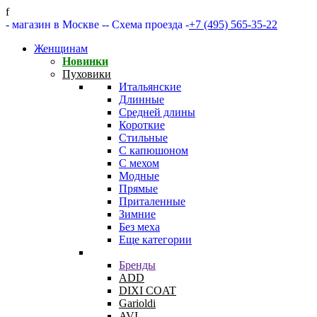
f
- магазин в Москве -
- Схема проезда -
+7 (495) 565-35-22
Женщинам
Новинки
Пуховики
Итальянские
Длинные
Средней длины
Короткие
Стильные
С капюшоном
С мехом
Модные
Прямые
Приталенные
Зимние
Без меха
Еще категории
Бренды
ADD
DIXI COAT
Garioldi
AVI