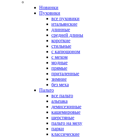
Новинки
Пуховики
все пуховики
итальянские
длинные
средней длины
короткие
стильные
с капюшоном
с мехом
модные
прямые
приталенные
зимние
без меха
Пальто
все пальто
альпака
демисезонные
кашемировые
шерстяные
пальто на меху
парки
классические