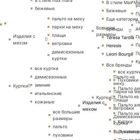
в стиле max mara
В стиле Max Ma
р
бежевые
Бежевые
П
пальто на меху
Еще категории
П
парки на меху
Большие
д
Бренды
размеры
плащи
Изделия с
П
Teresa Tardia
мехом
ветровки
П
Heresis
демисезонные
П
Leoni Bourge
куртки
К
Все бренды
все куртки
все куртк
Пальто на
демисезонные
Пуховики
меху
зимние
Куртки
Пальто д
Парки на м
итальянские
Пальто из
Куртки
Плащи
кожаные
Изделия с
Пальто ал
Ветровки
мехом
все большие
Пальто на
Демисезон
размеры
Куртки
куртки
пальто
Еще катего
Пуховики
пуховики
Пальто д