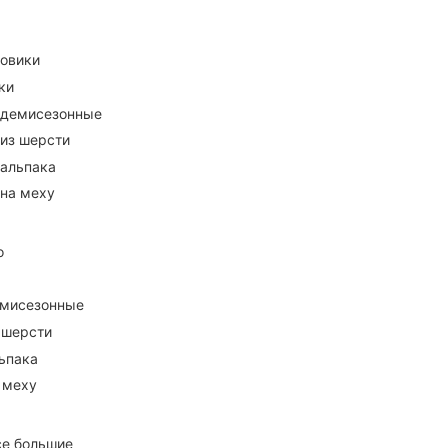
ховики
ки
 демисезонные
 из шерсти
 альпака
 на меху
о
емисезонные
 шерсти
ьпака
 меху
се большие