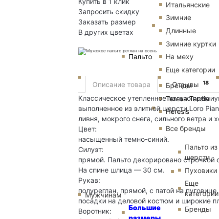
Купить в 1 клик
Итальянские
Запросить скидку
Зимние
Заказать размер
Длинные
В других цветах
Зимние куртки
Пальто
На меху
Еще категории
18
Описание товара
Отзывы
Бренды
Классическое утепленное пальто премиу
Teresa Tardia
выполненное из элитной шерсти Loro Pia
Heresis
ливня, мокрого снега, сильного ветра и х
Все бренды
Цвет:
насыщенный темно-синий.
Пальто из
Силуэт:
шерсти
прямой. Пальто декорировано строчкой 
На спине шлица — 30 см.
Пуховики
Рукав:
Еще
полуреглан, прямой, с патой на пуговиц
категории
Мужчинам
посадки на деловой костюм и широкие п
Большие
Бренды
Воротник:
размеры