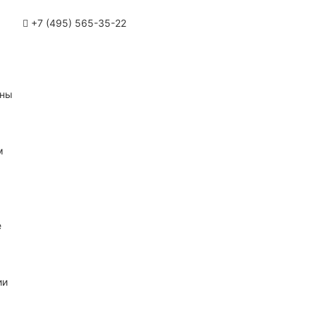
+7 (495) 565-35-22
ины
м
е
ии