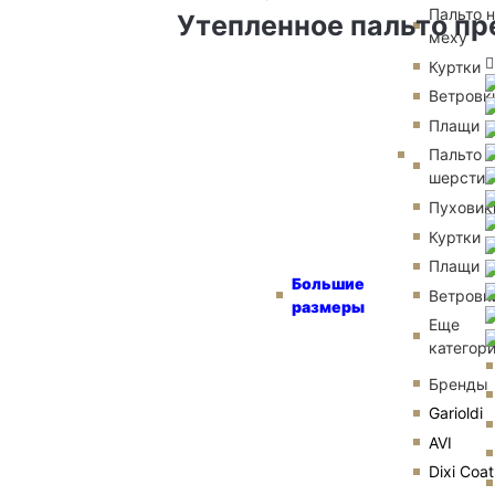
Пальто 
Утепленное пальто пр
меху
Куртки
Ветровк
Плащи
Пальто и
шерсти
Пуховик
Куртки
Плащи
Большие
Ветровк
размеры
Еще
категор
Бренды
Garioldi
AVI
Dixi Coat