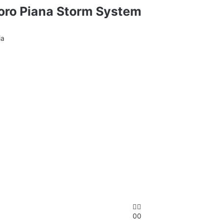
ro Piana Storm System
0
0