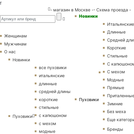
f
- магазин в Москве -
- Схема проезда -
Новинки
Итальянские
Длинные
Женщинам
Средней дл
Мужчинам
Короткие
О нас
Стильные
Новинки
С капюшоно
все пуховики
С мехом
итальянские
Модные
длинные
Прямые
средней длины
Приталенны
Пуховики
короткие
Зимние
стильные
Без меха
с капюшоном
Пуховики
Еще категор
с мехом
Бренды
модные