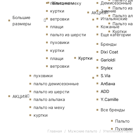
Женщинам
Демисезонные
пальто на меху
Пальто из
Зимние
куртки
АКЦИЯ
Пальто ал
Большие
Итальянские
ветровки
размеры
Пальто на
Кожаные
плащи
Куртки
Еще категории
пальто из шерсти
пуховики
Бренды
куртки
Dixi Coat
Куртки
плащи
Garioldi
ветровки
Stylex
S.Via
пуховики
Албана
пальто демисезонные
ADD
пальто из шерсти
АКЦИЯ
Y.Camille
пальто альпака
пальто на меху
Все бренды
куртки
Пальто
Пуховик
Главная
Мужские пальто
Утепленное паль