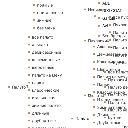
ADD
прямые
Новинки
DIXI COAT
приталенные
все пу
Garioldi
зимние
Пухови
AVI
без меха
Пальто
Все бренды
все пальто
Пальто
Пуховики
альпака
Альпака
Пальто
демисезонные
Демисезонные
Пальто
кашемировые
Кашемировые
Куртки
шерстяные
Шерстяные
все пальт
пальто на меху
Пальто на меху
Пуховики
парки
Парки
Пальто
Пальто д
классические
Классические
Пальто из
Пальто
итальянские
Итальянские
Пальто ал
зимние пальто
Зимние пальто
Пальто на
длинные
Длинные
Куртки
Пальто
двубортные
Двубортные
в