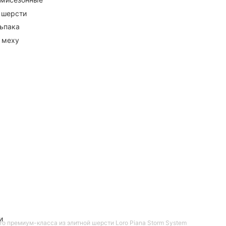
 шерсти
ьпака
 меху
и
то премиум-класса из элитной шерсти Loro Piana Storm System