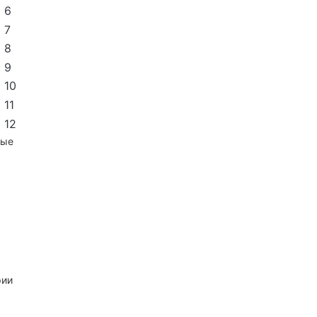
6
7
8
9
10
11
12
ные
рии