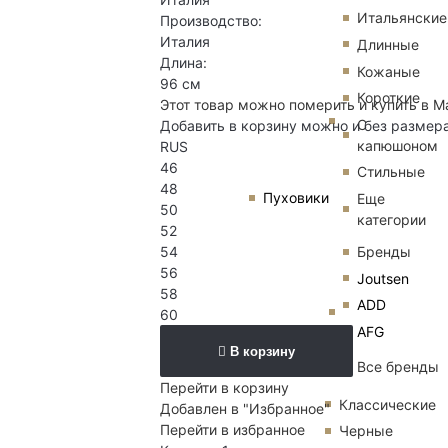
Итальянские
Производство:
Италия
Длинные
Длина:
Кожаные
96 см
Короткие
Этот товар можно померить и купить в М
С
Добавить в корзину можно и без размер
капюшоном
RUS
46
Стильные
48
Пуховики
Еще
50
категории
52
54
Бренды
56
Joutsen
58
ADD
60
AFG
В корзину
Все бренды
Перейти в корзину
Классические
Добавлен в "Избранное"
Перейти в избранное
Черные