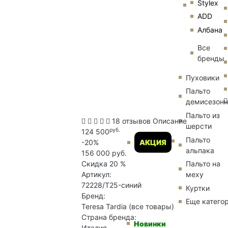
Stylex
ADD
Албана
Все
бренды
Пуховики
Пальто
демисезон
Пальто из
18 отзывов
Описание
шерсти
руб.
124 500
Пальто
-20%
АКЦИЯ
альпака
156 000 руб.
Скидка
20 %
Пальто на
Артикул:
меху
72228/T25-синий
Куртки
Бренд:
Еще катего
Teresa Tardia
(все товары)
Страна бренда:
Новинки
Италия