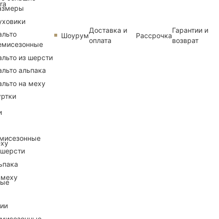
ra
азмеры
уховики
Доставка и
Гарантии и
альто
Шоурум
Рассрочка
оплата
возврат
емисезонные
альто из шерсти
альто альпака
альто на меху
уртки
и
емисезонные
еху
 шерсти
ьпака
 меху
ные
рии
емисезонные