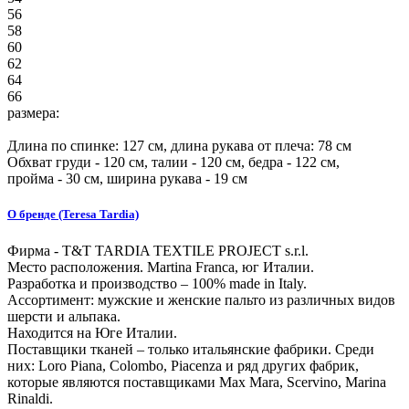
56
58
60
62
64
66
размера:
Длина по спинке:
127
см, длина рукава от плеча:
78
см
Обхват груди -
120
см, талии -
120
см, бедра -
122
см,
пройма -
30
см, ширина рукава - 19 см
О бренде (Teresa Tardia)
Фирма - T&T TARDIA TEXTILE PROJECT s.r.l.
Место расположения. Martina Franca, юг Италии.
Разработка и производство – 100% made in Italy.
Ассортимент: мужские и женские пальто из различных видов
шерсти и альпака.
Находится на Юге Италии.
Поставщики тканей – только итальянские фабрики. Среди
них: Loro Piana, Colombo, Piacenza и ряд других фабрик,
которые являются поставщиками Max Mara, Scervino, Marina
Rinaldi.