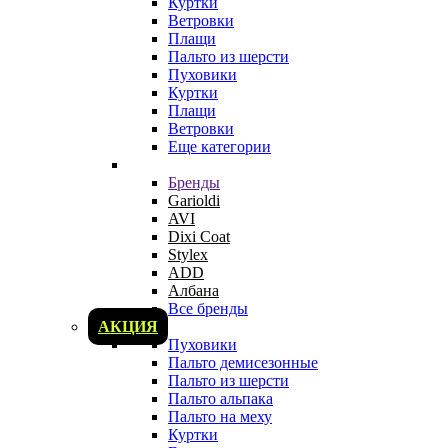
Куртки
Ветровки
Плащи
Пальто из шерсти
Пуховики
Куртки
Плащи
Ветровки
Еще категории
Бренды
Garioldi
AVI
Dixi Coat
Stylex
ADD
Албана
Все бренды
АКЦИЯ
Пуховики
Пальто демисезонные
Пальто из шерсти
Пальто альпака
Пальто на меху
Куртки