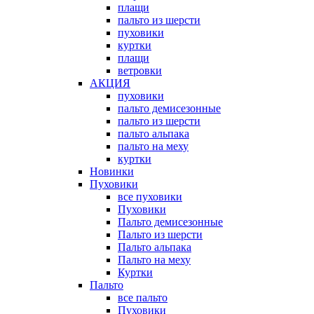
плащи
пальто из шерсти
пуховики
куртки
плащи
ветровки
АКЦИЯ
пуховики
пальто демисезонные
пальто из шерсти
пальто альпака
пальто на меху
куртки
Новинки
Пуховики
все пуховики
Пуховики
Пальто демисезонные
Пальто из шерсти
Пальто альпака
Пальто на меху
Куртки
Пальто
все пальто
Пуховики