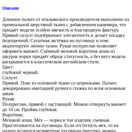
Описание
Длинное пальто от итальянского производителя выполнено из
премиальной шерстяной ткани с добавлением кашемира, что
придаёт модели особую мягкость и благородную фактуру.
Прямой силуэт подчёркивает элегантность и делает посадку
безупречной. Супатная застёжка на пуговицу и пояс
акцентируют линию талии. Рукав полуреглан позволяет
оформить манжет. Съёмный меховой воротник апаш из
шкурок норки придаёт образу статусность, а без него модель
раскрывается в классическом английском стиле.
Цвет:
глубокий черный.
Силуэт:
Прямой. Пояс из основной ткани со штрипками. Пальто
декорировано имитацией ручного стежка по всем основным
швам.
Рукав:
Полуреглан, прямой с ластовицей. Можно отвернуть манжет
до 10 см. Пройма глубокая.
Воротник:
Меховой апаш. Мех — норка в тон изделия, съемная.
Пристегивается на пуговицы. Если отстегнуть мех, то на
пальто остаются незаметные пуговицы (внутри), можно