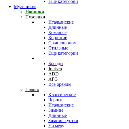
Еще категории
Мужчинам
Новинки
Пуховики
Итальянские
Длинные
Кожаные
Короткие
С капюшоном
Стильные
Еще категории
Бренды
Joutsen
ADD
AFG
Все бренды
Пальто
Классические
Черные
Итальянские
Зимние
Длинные
Зимние куртки
На меху