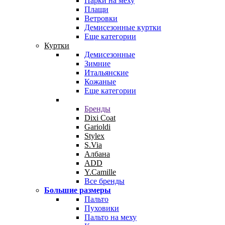
Парки на меху
Плащи
Ветровки
Демисезонные куртки
Еще категории
Куртки
Демисезонные
Зимние
Итальянские
Кожаные
Еще категории
Бренды
Dixi Coat
Garioldi
Stylex
S.Via
Албана
ADD
Y.Camille
Все бренды
Большие размеры
Пальто
Пуховики
Пальто на меху