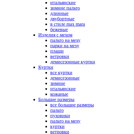
итальянские
зимние пальто
длинные
двубортные
в стиле max mara
бежевые
Изделия с мехом
пальто на меху
парки на меху
плащи
ветровки
демисезонные куртки
Куртки
все куртки
демисезонные
зимние
итальянские
кожаные
Большие размеры
все большие размеры
пальто
пуховики
пальто на меху
куртки
ветровки