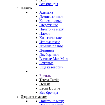
Все бренды
Пальто
Альпака
Демисезонные
Кашемировые
Шерстяные
Пальто на меху
Парки
Классические
Итальянские
Зимние пальто
Длинные
Двубортные
В стиле Max Mara
Бежевые
Еще категории
Бренды
Teresa Tardia
Heresis
Leoni Bourge
Все бренды
Изделия с мехом
Пальто на меху