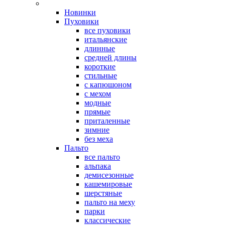
Новинки
Пуховики
все пуховики
итальянские
длинные
средней длины
короткие
стильные
с капюшоном
с мехом
модные
прямые
приталенные
зимние
без меха
Пальто
все пальто
альпака
демисезонные
кашемировые
шерстяные
пальто на меху
парки
классические