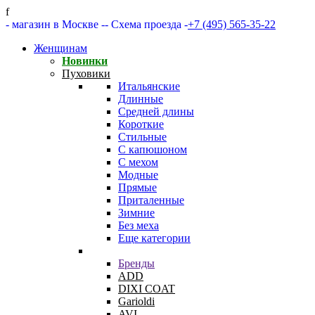
f
- магазин в Москве -
- Схема проезда -
+7 (495) 565-35-22
Женщинам
Новинки
Пуховики
Итальянские
Длинные
Средней длины
Короткие
Стильные
С капюшоном
С мехом
Модные
Прямые
Приталенные
Зимние
Без меха
Еще категории
Бренды
ADD
DIXI COAT
Garioldi
AVI