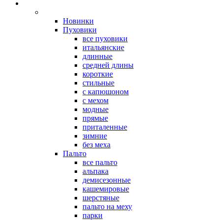
Новинки
Пуховики
все пуховики
итальянские
длинные
средней длины
короткие
стильные
с капюшоном
с мехом
модные
прямые
приталенные
зимние
без меха
Пальто
все пальто
альпака
демисезонные
кашемировые
шерстяные
пальто на меху
парки