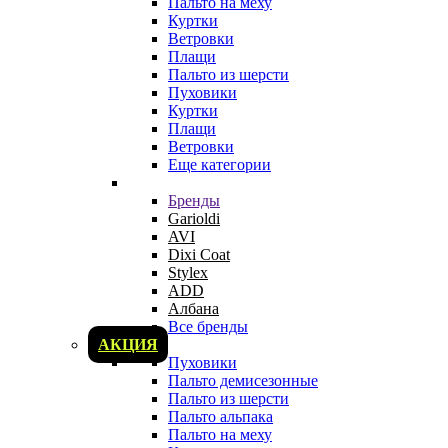
Пальто на меху
Куртки
Ветровки
Плащи
Пальто из шерсти
Пуховики
Куртки
Плащи
Ветровки
Еще категории
Бренды
Garioldi
AVI
Dixi Coat
Stylex
ADD
Албана
Все бренды
АКЦИЯ
Пуховики
Пальто демисезонные
Пальто из шерсти
Пальто альпака
Пальто на меху