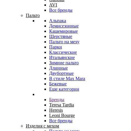
AVI
Все бренды
Пальто
Альпака
Демисезонные
Кашемировые
Шерстяные
Пальто на меху
Парки
Классические
Итальянские
Зимние пальто
Длинные
Двубортные
В стиле Max Mara
Бежевые
Еще категории
Бренды
Teresa Tardia
Heresis
Leoni Bourge
Все бренды
Изделия с мехом