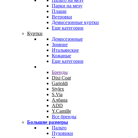
Пальто на меху
Парки на меху
Плащи
Ветровки
Демисезонные куртки
Еще категории
Куртки
Демисезонные
Зимние
Итальянские
Кожаные
Еще категории
Бренды
Dixi Coat
Garioldi
Stylex
S.Via
Албана
ADD
Y.Camille
Все бренды
Большие размеры
Пальто
Пуховики