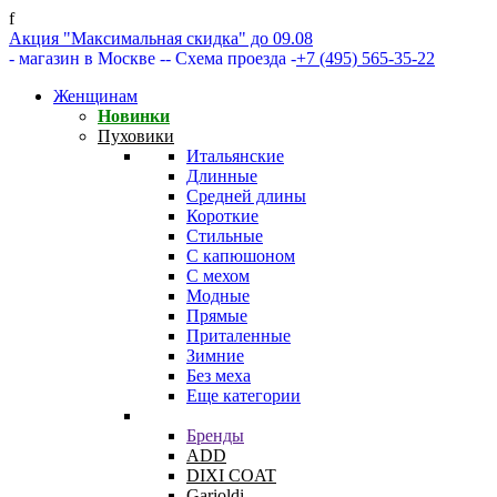
f
Акция "Максимальная скидка" до 09.08
- магазин в Москве -
- Схема проезда -
+7 (495) 565-35-22
Женщинам
Новинки
Пуховики
Итальянские
Длинные
Средней длины
Короткие
Стильные
С капюшоном
С мехом
Модные
Прямые
Приталенные
Зимние
Без меха
Еще категории
Бренды
ADD
DIXI COAT
Garioldi