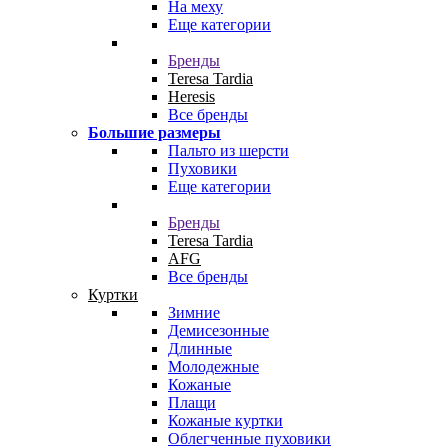
На меху
Еще категории
Бренды
Teresa Tardia
Heresis
Все бренды
Большие размеры
Пальто из шерсти
Пуховики
Еще категории
Бренды
Teresa Tardia
AFG
Все бренды
Куртки
Зимние
Демисезонные
Длинные
Молодежные
Кожаные
Плащи
Кожаные куртки
Облегченные пуховики