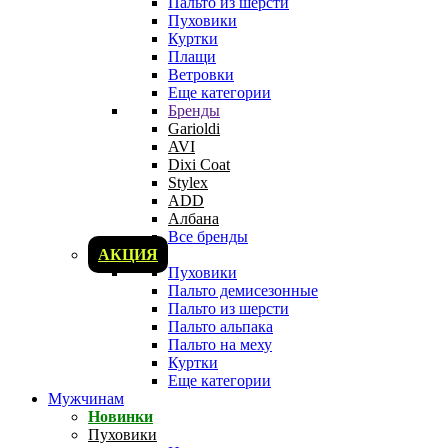
Пальто из шерсти
Пуховики
Куртки
Плащи
Ветровки
Еще категории
Бренды
Garioldi
AVI
Dixi Coat
Stylex
ADD
Албана
Все бренды
АКЦИЯ
Пуховики
Пальто демисезонные
Пальто из шерсти
Пальто альпака
Пальто на меху
Куртки
Еще категории
Мужчинам
Новинки
Пуховики