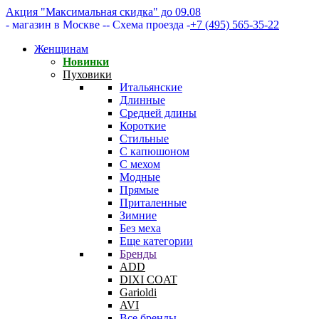
Акция "Максимальная скидка" до 09.08
- магазин в Москве -
- Схема проезда -
+7 (495) 565-35-22
Женщинам
Новинки
Пуховики
Итальянские
Длинные
Средней длины
Короткие
Стильные
С капюшоном
С мехом
Модные
Прямые
Приталенные
Зимние
Без меха
Еще категории
Бренды
ADD
DIXI COAT
Garioldi
AVI
Все бренды