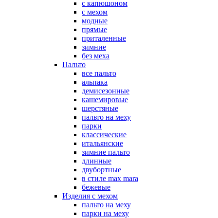
с капюшоном
с мехом
модные
прямые
приталенные
зимние
без меха
Пальто
все пальто
альпака
демисезонные
кашемировые
шерстяные
пальто на меху
парки
классические
итальянские
зимние пальто
длинные
двубортные
в стиле max mara
бежевые
Изделия с мехом
пальто на меху
парки на меху