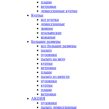
плащи
ветровки
демисезонные куртки
Куртки
все куртки
демисезонные
зимние
итальянские
кожаные
Большие размеры
все большие размеры
пальто
пуховики
пальто на меху
куртки
ветровки
плащи
пальто из шерсти
пуховики
куртки
плащи
ветровки
АКЦИЯ
пуховики
пальто демисезонные