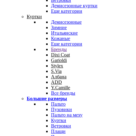
Ветровки
Демисезонные куртки
Еще категории
Куртки
Демисезонные
Зимние
Итальянские
Кожаные
Еще категории
Бренды
Dixi Coat
Garioldi
Stylex
S.Via
Албана
ADD
Y.Camille
Все бренды
Большие размеры
Пальто
Пуховики
Пальто на меху
Куртки
Ветровки
Плащи