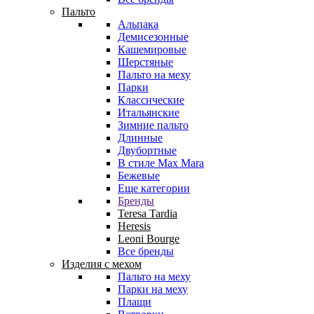
Пальто
Альпака
Демисезонные
Кашемировые
Шерстяные
Пальто на меху
Парки
Классические
Итальянские
Зимние пальто
Длинные
Двубортные
В стиле Max Mara
Бежевые
Еще категории
Бренды
Teresa Tardia
Heresis
Leoni Bourge
Все бренды
Изделия с мехом
Пальто на меху
Парки на меху
Плащи