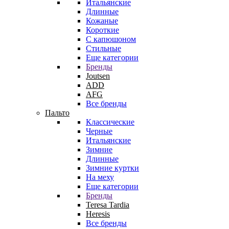
Итальянские
Длинные
Кожаные
Короткие
С капюшоном
Стильные
Еще категории
Бренды
Joutsen
ADD
AFG
Все бренды
Пальто
Классические
Черные
Итальянские
Зимние
Длинные
Зимние куртки
На меху
Еще категории
Бренды
Teresa Tardia
Heresis
Все бренды