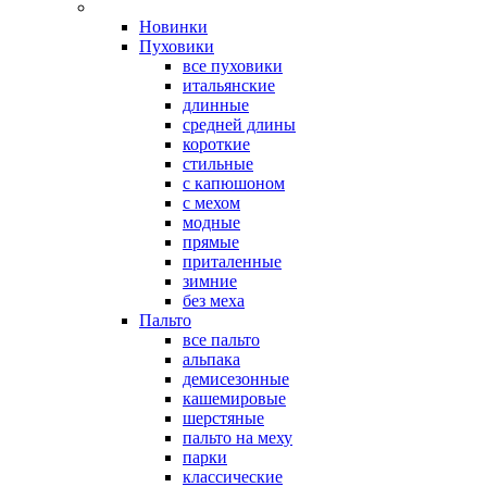
Новинки
Пуховики
все пуховики
итальянские
длинные
средней длины
короткие
стильные
с капюшоном
с мехом
модные
прямые
приталенные
зимние
без меха
Пальто
все пальто
альпака
демисезонные
кашемировые
шерстяные
пальто на меху
парки
классические