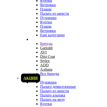
Куртки
Ветровки
Плащи
Пальто из шерсти
Пуховики
Куртки
Плащи
Ветровки
Еще категории
Бренды
Garioldi
AVI
Dixi Coat
Stylex
ADD
Албана
Все бренды
АКЦИЯ
Пуховики
Пальто демисезонные
Пальто из шерсти
Пальто альпака
Пальто на меху
Куртки