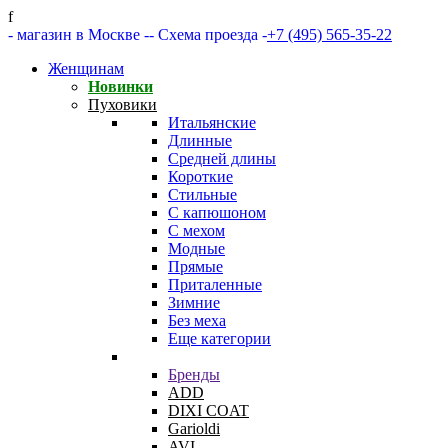
f
- магазин в Москве -
- Схема проезда -
+7 (495) 565-35-22
Женщинам
Новинки
Пуховики
Итальянские
Длинные
Средней длины
Короткие
Стильные
С капюшоном
С мехом
Модные
Прямые
Приталенные
Зимние
Без меха
Еще категории
Бренды
ADD
DIXI COAT
Garioldi
AVI