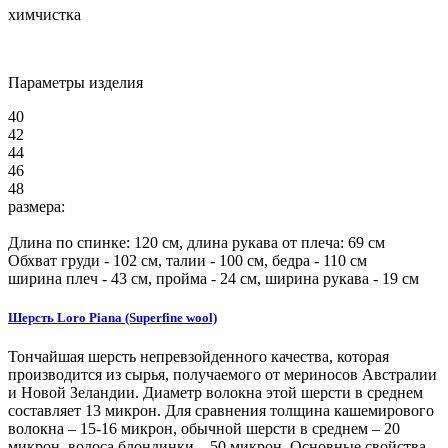
химчистка
Параметры изделия
40
42
44
46
48
размера:
Длина по спинке:
120
см, длина рукава от плеча:
69
см
Обхват груди -
102
см, талии -
100
см, бедра -
110
см
ширина плеч -
43
см, пройма -
24
см, ширина рукава -
19
см
Шерсть Loro Piana (Superfine wool)
Тончайшая шерсть непревзойденного качества, которая
производится из сырья, получаемого от мериносов Австралии
и Новой Зеландии. Диаметр волокна этой шерсти в среднем
составляет 13 микрон. Для сравнения толщина кашемирового
волокна – 15-16 микрон, обычной шерсти в среднем – 20
микрон, волоса блондинки – 50 микрон. Основные свойства