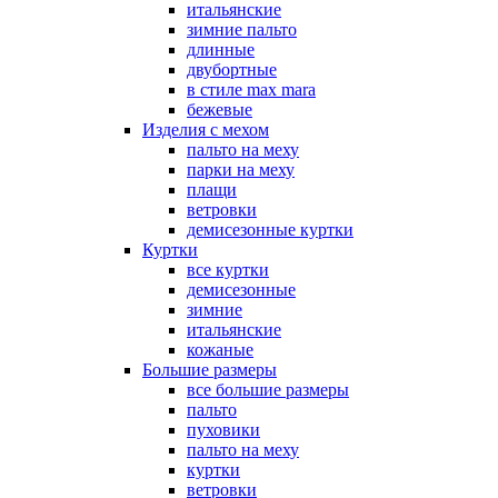
итальянские
зимние пальто
длинные
двубортные
в стиле max mara
бежевые
Изделия с мехом
пальто на меху
парки на меху
плащи
ветровки
демисезонные куртки
Куртки
все куртки
демисезонные
зимние
итальянские
кожаные
Большие размеры
все большие размеры
пальто
пуховики
пальто на меху
куртки
ветровки