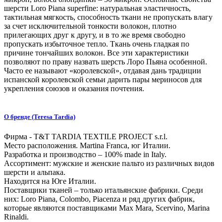
шерсти Loro Piana superfine: натуральная эластичность,
тактильная мягкость, способность ткани не пропускать влагу
за счет исключительной тонкости волокон, плотно
прилегающих друг к другу, и в то же время свободно
пропускать избыточное тепло. Ткань очень гладкая по
причине тончайших волокон. Все эти характеристики
позволяют по праву назвать шерсть Лоро Пьяна особенной.
Часто ее называют «королевской», отдавая дань традиции
испанской королевской семьи дарить пары мериносов для
укрепления союзов и оказания почтения.
О бренде (Teresa Tardia)
Фирма - T&T TARDIA TEXTILE PROJECT s.r.l.
Место расположения. Martina Franca, юг Италии.
Разработка и производство – 100% made in Italy.
Ассортимент: мужские и женские пальто из различных видов
шерсти и альпака.
Находится на Юге Италии.
Поставщики тканей – только итальянские фабрики. Среди
них: Loro Piana, Colombo, Piacenza и ряд других фабрик,
которые являются поставщиками Max Mara, Scervino, Marina
Rinaldi.