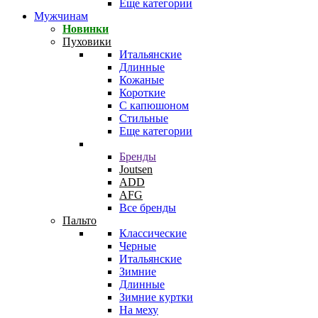
Еще категории
Мужчинам
Новинки
Пуховики
Итальянские
Длинные
Кожаные
Короткие
С капюшоном
Стильные
Еще категории
Бренды
Joutsen
ADD
AFG
Все бренды
Пальто
Классические
Черные
Итальянские
Зимние
Длинные
Зимние куртки
На меху