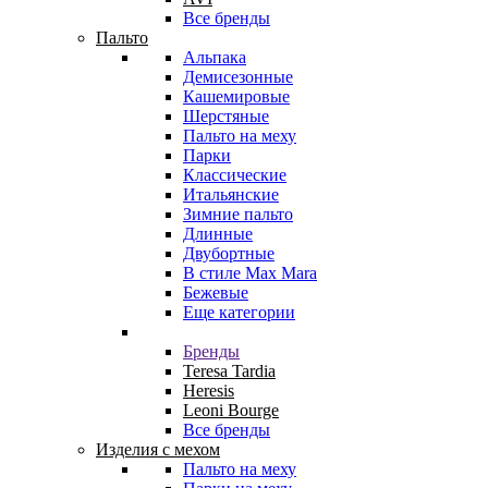
Все бренды
Пальто
Альпака
Демисезонные
Кашемировые
Шерстяные
Пальто на меху
Парки
Классические
Итальянские
Зимние пальто
Длинные
Двубортные
В стиле Max Mara
Бежевые
Еще категории
Бренды
Teresa Tardia
Heresis
Leoni Bourge
Все бренды
Изделия с мехом
Пальто на меху