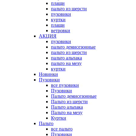
плащи
пальто из шерсти
пуховики
куртки
плащи
ветровки
АКЦИЯ
пуховики
пальто демисезонные
пальто из шерсти
пальто альпака
пальто на меху
куртки
Новинки
Пуховики
все пуховики
Пуховики
Пальто демисезонные
Пальто из шерсти
Пальто альпака
Пальто на меху
Куртки
Пальто
все пальто
Пуховики