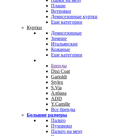
Парки на меху
Плащи
Ветровки
Демисезонные куртки
Еще категории
Куртки
Демисезонные
Зимние
Итальянские
Кожаные
Еще категории
Бренды
Dixi Coat
Garioldi
Stylex
S.Via
Албана
ADD
Y.Camille
Все бренды
Большие размеры
Пальто
Пуховики
Пальто на меху