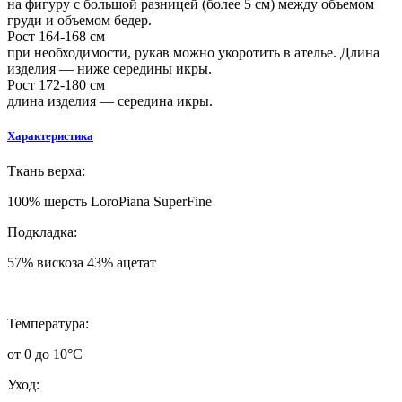
на фигуру с большой разницей (более 5 см) между объемом
груди и объемом бедер.
Рост 164-168 см
при необходимости, рукав можно укоротить в ателье. Длина
изделия — ниже середины икры.
Рост 172-180 см
длина изделия — середина икры.
Характеристика
Т
кань верха:
100% шерсть LoroPiana SuperFine
Подкладка:
57% вискоза 43% ацетат
Т
емпература:
от 0 до 10°C
Уход: