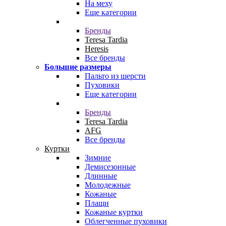
На меху
Еще категории
Бренды
Teresa Tardia
Heresis
Все бренды
Большие размеры
Пальто из шерсти
Пуховики
Еще категории
Бренды
Teresa Tardia
AFG
Все бренды
Куртки
Зимние
Демисезонные
Длинные
Молодежные
Кожаные
Плащи
Кожаные куртки
Облегченные пуховики