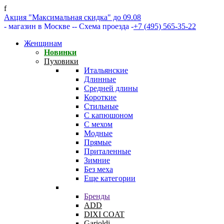
f
Акция "Максимальная скидка" до 09.08
- магазин в Москве -
- Схема проезда -
+7 (495) 565-35-22
Женщинам
Новинки
Пуховики
Итальянские
Длинные
Средней длины
Короткие
Стильные
С капюшоном
С мехом
Модные
Прямые
Приталенные
Зимние
Без меха
Еще категории
Бренды
ADD
DIXI COAT
Garioldi