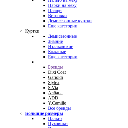
Пальто на меху
Парки на меху
Плащи
Ветровки
Демисезонные куртки
Еще категории
Куртки
Демисезонные
Зимние
Итальянские
Кожаные
Еще категории
Бренды
Dixi Coat
Garioldi
Stylex
S.Via
Албана
ADD
Y.Camille
Все бренды
Большие размеры
Пальто
Пуховики