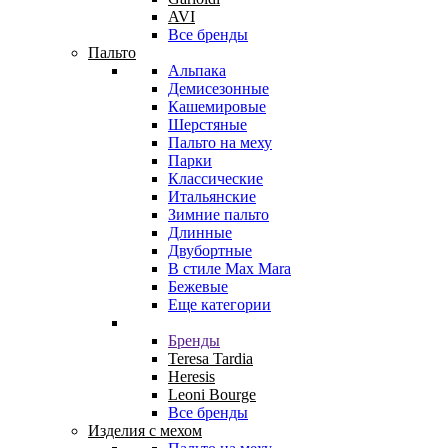
AVI
Все бренды
Пальто
Альпака
Демисезонные
Кашемировые
Шерстяные
Пальто на меху
Парки
Классические
Итальянские
Зимние пальто
Длинные
Двубортные
В стиле Max Mara
Бежевые
Еще категории
Бренды
Teresa Tardia
Heresis
Leoni Bourge
Все бренды
Изделия с мехом