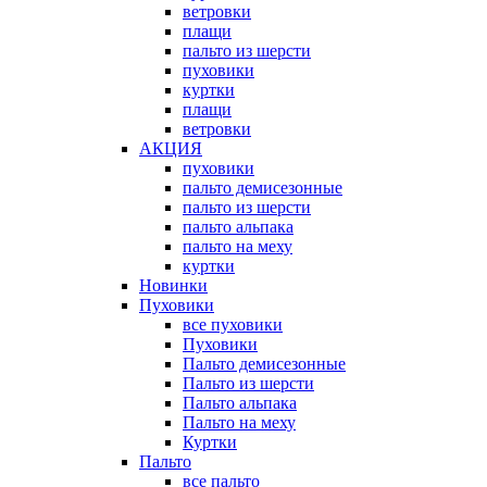
ветровки
плащи
пальто из шерсти
пуховики
куртки
плащи
ветровки
АКЦИЯ
пуховики
пальто демисезонные
пальто из шерсти
пальто альпака
пальто на меху
куртки
Новинки
Пуховики
все пуховики
Пуховики
Пальто демисезонные
Пальто из шерсти
Пальто альпака
Пальто на меху
Куртки
Пальто
все пальто