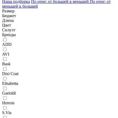
Наша подборка
По цене: от большей к меньшей
По цене: от
меньшей к большей
Размер
Бюджет
Длина
Цвет
Силуэт
Бренды
ADD
AVI
Bask
Dixi Coat
Elisabetta
Garioldi
Heresis
S.Via