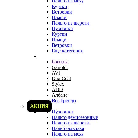
Пальто на меху
Куртки
Ветровки
Плащи
Пальто из шерсти
Пуховики
Куртки
Плащи
Ветровки
Еще категории
Бренды
Garioldi
AVI
Dixi Coat
Stylex
ADD
Албана
Все бренды
АКЦИЯ
Пуховики
Пальто демисезонные
Пальто из шерсти
Пальто альпака
Пальто на меху