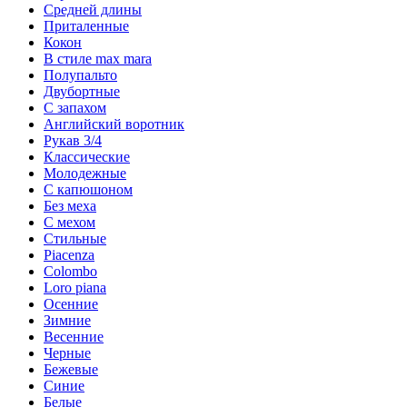
Средней длины
Приталенные
Кокон
В стиле max mara
Полупальто
Двубортные
С запахом
Английский воротник
Рукав 3/4
Классические
Молодежные
С капюшоном
Без меха
С мехом
Стильные
Piacenza
Colombo
Loro piana
Осенние
Зимние
Весенние
Черные
Бежевые
Синие
Белые