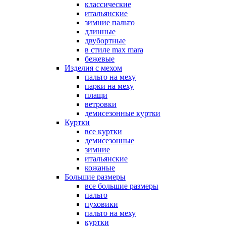
классические
итальянские
зимние пальто
длинные
двубортные
в стиле max mara
бежевые
Изделия с мехом
пальто на меху
парки на меху
плащи
ветровки
демисезонные куртки
Куртки
все куртки
демисезонные
зимние
итальянские
кожаные
Большие размеры
все большие размеры
пальто
пуховики
пальто на меху
куртки