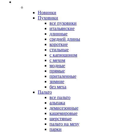
Новинки
Пуховики
все пуховики
итальянские
длинные
средней длины
короткие
стильные
с капюшоном
с мехом
модные
прямые
приталенные
зимние
без меха
Пальто
все пальто
альпака
демисезонные
кашемировые
шерстяные
пальто на меху
парки