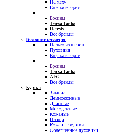
На меху
Еще категории
Бренды
Teresa Tardia
Heresis
Все бренды
Большие размеры
Пальто из шерсти
Пуховики
Еще категории
Бренды
Teresa Tardia
AFG
Все бренды
Куртки
Зимние
Демисезонные
Длинные
Молодежные
Кожаные
Плащи
Кожаные куртки
Облегченные пуховики