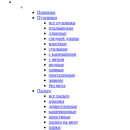
Новинки
Пуховики
все пуховики
итальянские
длинные
средней длины
короткие
стильные
с капюшоном
с мехом
модные
прямые
приталенные
зимние
без меха
Пальто
все пальто
альпака
демисезонные
кашемировые
шерстяные
пальто на меху
парки