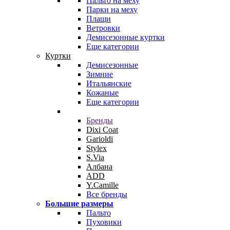
Пальто на меху
Парки на меху
Плащи
Ветровки
Демисезонные куртки
Еще категории
Куртки
Демисезонные
Зимние
Итальянские
Кожаные
Еще категории
Бренды
Dixi Coat
Garioldi
Stylex
S.Via
Албана
ADD
Y.Camille
Все бренды
Большие размеры
Пальто
Пуховики