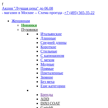
f
Акция "Лучшая цена" до 06.08
- магазин в Москве -
- Схема проезда -
+7 (495) 565-35-22
Женщинам
Новинки
Пуховики
Итальянские
Длинные
Средней длины
Короткие
Стильные
С капюшоном
С мехом
Модные
Прямые
Приталенные
Зимние
Без меха
Еще категории
Бренды
ADD
DIXI COAT
Garioldi