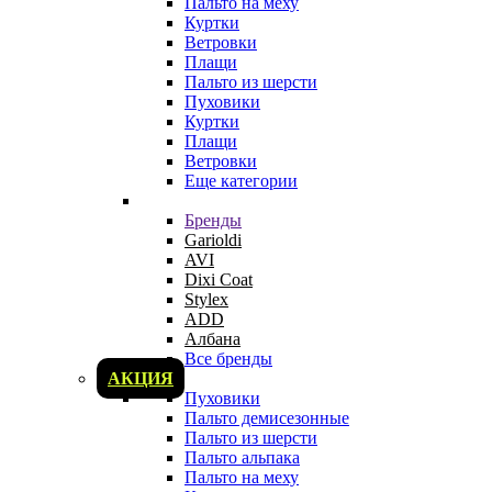
Пальто на меху
Куртки
Ветровки
Плащи
Пальто из шерсти
Пуховики
Куртки
Плащи
Ветровки
Еще категории
Бренды
Garioldi
AVI
Dixi Coat
Stylex
ADD
Албана
Все бренды
АКЦИЯ
Пуховики
Пальто демисезонные
Пальто из шерсти
Пальто альпака
Пальто на меху