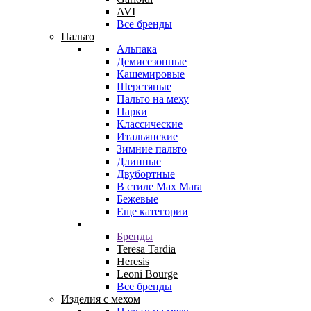
AVI
Все бренды
Пальто
Альпака
Демисезонные
Кашемировые
Шерстяные
Пальто на меху
Парки
Классические
Итальянские
Зимние пальто
Длинные
Двубортные
В стиле Max Mara
Бежевые
Еще категории
Бренды
Teresa Tardia
Heresis
Leoni Bourge
Все бренды
Изделия с мехом