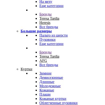
На меху
Еще категории
Бренды
Teresa Tardia
Heresis
Все бренды
Большие размеры
Пальто из шерсти
Пуховики
Еще категории
Бренды
Teresa Tardia
AFG
Все бренды
Куртки
Зимние
Демисезонные
Длинные
Молодежные
Кожаные
Плащи
Кожаные куртки
Облегченные пуховики