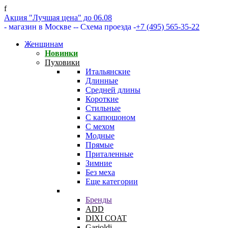
f
Акция "Лучшая цена" до 06.08
- магазин в Москве -
- Схема проезда -
+7 (495) 565-35-22
Женщинам
Новинки
Пуховики
Итальянские
Длинные
Средней длины
Короткие
Стильные
С капюшоном
С мехом
Модные
Прямые
Приталенные
Зимние
Без меха
Еще категории
Бренды
ADD
DIXI COAT
Garioldi