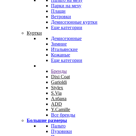
Пальто на меху
Парки на меху
Плащи
Ветровки
Демисезонные куртки
Еще категории
Куртки
Демисезонные
Зимние
Итальянские
Кожаные
Еще категории
Бренды
Dixi Coat
Garioldi
Stylex
S.Via
Албана
ADD
Y.Camille
Все бренды
Большие размеры
Пальто
Пуховики