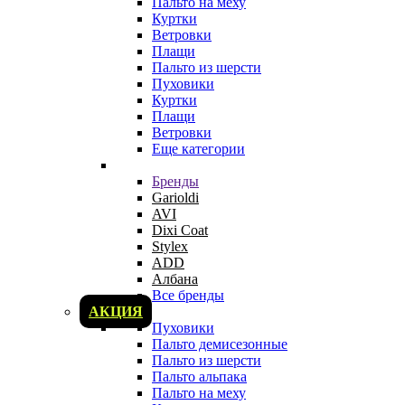
Пальто на меху
Куртки
Ветровки
Плащи
Пальто из шерсти
Пуховики
Куртки
Плащи
Ветровки
Еще категории
Бренды
Garioldi
AVI
Dixi Coat
Stylex
ADD
Албана
Все бренды
АКЦИЯ
Пуховики
Пальто демисезонные
Пальто из шерсти
Пальто альпака
Пальто на меху