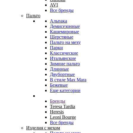
AVI
Все бренды
Пальто
Альпака
Демисезонные
Кашемировые
Шерстяные
Пальто на меху
Парки
Классические
Итальянские
Зимние пальто
Длинные
Двубортные
В стиле Max Mara
Бежевые
Еще категории
Бренды
Teresa Tardia
Heresis
Leoni Bourge
Все бренды
Изделия с мехом