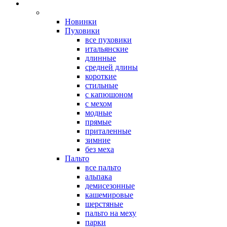
Новинки
Пуховики
все пуховики
итальянские
длинные
средней длины
короткие
стильные
с капюшоном
с мехом
модные
прямые
приталенные
зимние
без меха
Пальто
все пальто
альпака
демисезонные
кашемировые
шерстяные
пальто на меху
парки