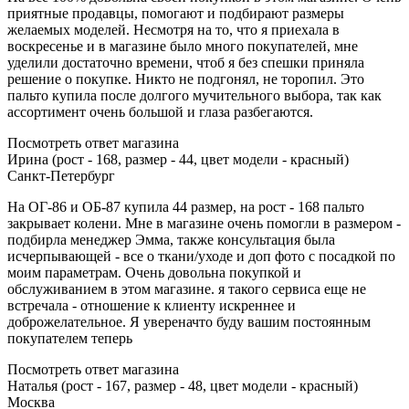
приятные продавцы, помогают и подбирают размеры
желаемых моделей. Несмотря на то, что я приехала в
воскресенье и в магазине было много покупателей, мне
уделили достаточно времени, чтоб я без спешки приняла
решение о покупке. Никто не подгонял, не торопил. Это
пальто купила после долгого мучительного выбора, так как
ассортимент очень большой и глаза разбегаются.
Посмотреть ответ магазина
Ирина (рост - 168, размер - 44, цвет модели - красный)
Санкт-Петербург
На ОГ-86 и ОБ-87 купила 44 размер, на рост - 168 пальто
закрывает колени. Мне в магазине очень помогли в размером -
подбирла менеджер Эмма, также консультация была
исчерпывающей - все о ткани/уходе и доп фото с посадкой по
моим параметрам. Очень довольна покупкой и
обслуживанием в этом магазине. я такого сервиса еще не
встречала - отношение к клиенту искреннее и
доброжелательное. Я увереначто буду вашим постоянным
покупателем теперь
Посмотреть ответ магазина
Наталья (рост - 167, размер - 48, цвет модели - красный)
Москва