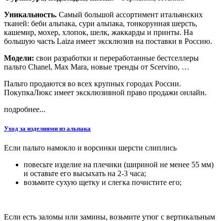
Уникальность.
Самый большой ассортимент итальянских
тканей: беби альпака, сури альпака, тонкорунная шерсть,
кашемир, мохер, хлопок, шелк, жаккарды и принты. На
большую часть Laiza имеет эксклюзив на поставки в Россию.
Модели:
свои разработки и переработанные бестселлеры
пальто Chanel, Max Mara, новые тренды от Scervino, …
Пальто продаются во всех крупных городах России.
ПокупкаЛюкс имеет эксклюзивной право продажи онлайн.
подробнее...
Уход за изделиями из альпака
Если пальто намокло и ворсинки шерсти слиплись
повесьте изделие на плечики (шириной не менее 55 мм)
и оставьте его высыхать на 2-3 часа;
возьмите сухую щетку и слегка почистите его;
Если есть заломы или замины, возьмите утюг с вертикальным