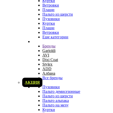
Куртки
Ветровки
Плащи
Пальто из шерсти
Пуховики
Куртки
Плащи
Ветровки
Еще категории
Бренды
Garioldi
AVI
Dixi Coat
Stylex
ADD
Албана
Все бренды
АКЦИЯ
Пуховики
Пальто демисезонные
Пальто из шерсти
Пальто альпака
Пальто на меху
Куртки