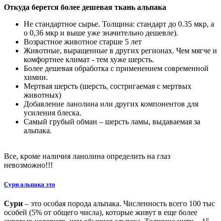
Откуда берется более дешевая ткань альпака
Не стандартное сырье. Толщина: стандарт до 0.35 мкр, а
о 0,36 мкр и выше уже значительно дешевле).
Возрастное животное старше 5 лет
Животные, выращенные в других регионах. Чем мягче и
комфортнее климат - тем хуже шерсть.
Более дешевая обработка с применением современной
химии.
Мертвая шерсть (шерсть, состригаемая с мертвых
животных)
Добавление ланолина или других компонентов для
усиления блеска.
Самый грубый обман – шерсть ламы, выдаваемая за
альпака.
Все, кроме наличия ланолина определить на глаз
невозможно!!!
Сури альпака это
Сури
– это особая порода альпака. Численность всего 100 тыс
особей (5% от общего числа), которые живут в еще более