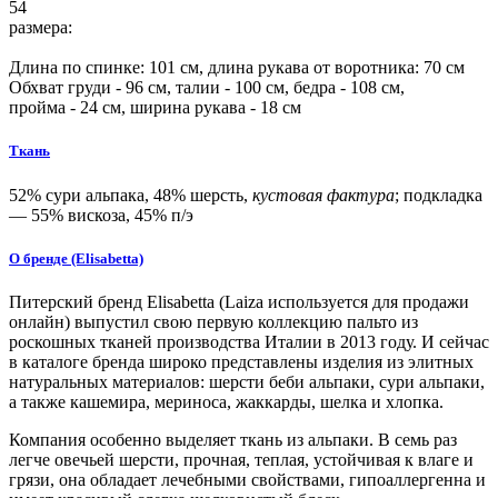
54
размера:
Длина по спинке:
101
см, длина рукава от воротника:
70
см
Обхват груди -
96
см, талии -
100
см, бедра -
108
см,
пройма -
24
см, ширина рукава - 18 см
Ткань
52% сури альпака, 48% шерсть,
кустовая фактура
; подкладка
— 55% вискоза, 45% п/э
О бренде (Elisabetta)
Питерский бренд Elisabetta (Laiza используется для продажи
онлайн) выпустил свою первую коллекцию пальто из
роскошных тканей производства Италии в 2013 году. И сейчас
в каталоге бренда широко представлены изделия из элитных
натуральных материалов: шерсти беби альпаки, сури альпаки,
а также кашемира, мериноса, жаккарды, шелка и хлопка.
Компания особенно выделяет ткань из альпаки. В семь раз
легче овечьей шерсти, прочная, теплая, устойчивая к влаге и
грязи, она обладает лечебными свойствами, гипоаллергенна и