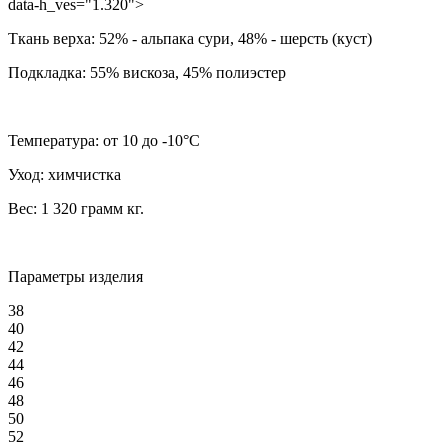
data-h_ves="1.320">
Ткань верха:
52% - альпака сури, 48% - шерсть (куст)
Подкладка:
55% вискоза, 45% полиэстер
Температура:
от 10 до -10°C
Уход:
химчистка
Вес:
1 320 грамм
кг.
Параметры изделия
38
40
42
44
46
48
50
52