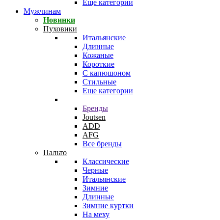
Еще категории
Мужчинам
Новинки
Пуховики
Итальянские
Длинные
Кожаные
Короткие
С капюшоном
Стильные
Еще категории
Бренды
Joutsen
ADD
AFG
Все бренды
Пальто
Классические
Черные
Итальянские
Зимние
Длинные
Зимние куртки
На меху