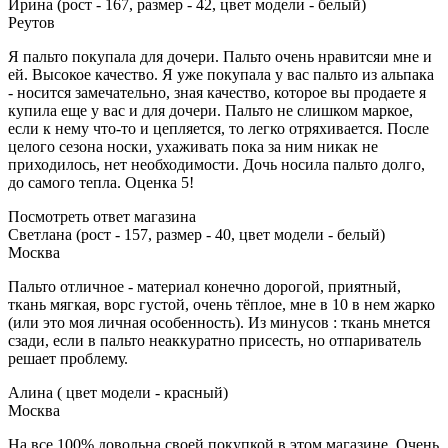
Ирина (рост - 167, размер - 42, цвет модели - белый)
Реутов
Я пальто покупала для дочери. Пальто очень нравитсяи мне и
ей. Высокое качество. Я уже покупала у вас пальто из альпака
- носится замечательно, зная качество, которое вы продаете я
купила еще у вас и для дочери. Пальто не слишком маркое,
если к нему что-то и цепляется, то легко отряхивается. После
целого сезона носки, ухаживать пока за ним никак не
приходилось, нет необходимости. Дочь носила пальто долго,
до самого тепла. Оценка 5!
Посмотреть ответ магазина
Светлана (рост - 157, размер - 40, цвет модели - белый)
Москва
Пальто отличное - материал конечно дорогой, приятный,
ткань мягкая, ворс густой, очень тёплое, мне в 10 в нем жарко
(или это моя личная особенность). Из минусов : ткань мнется
сзади, если в пальто неаккуратно присесть, но отпариватель
решает проблему.
Алина ( цвет модели - красный)
Москва
На все 100% довольна своей покупкой в этом магазине. Очень