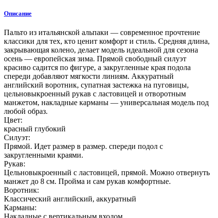
Описание
Пальто из итальянской альпаки — современное прочтение
классики для тех, кто ценит комфорт и стиль. Средняя длина,
закрывающая колено, делает модель идеальной для сезона
осень — европейская зима. Прямой свободный силуэт
красиво садится по фигуре, а закругленные края подола
спереди добавляют мягкости линиям. Аккуратный
английский воротник, супатная застежка на пуговицы,
цельновыкроенный рукав с ластовицей и отворотным
манжетом, накладные карманы — универсальная модель под
любой образ.
Цвет:
красный глубокий
Силуэт:
Прямой. Идет размер в размер. спереди подол с
закругленными краями.
Рукав:
Цельновыкроенный с ластовицей, прямой. Можно отвернуть
манжет до 8 см. Пройма и сам рукав комфортные.
Воротник:
Классический английский, аккуратный
Карманы:
Накладные с вертикальным входом.