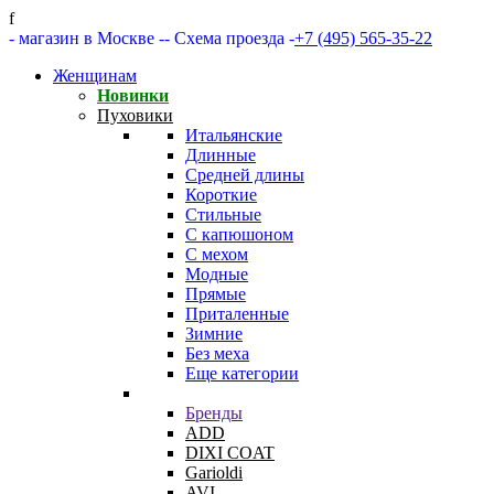
f
- магазин в Москве -
- Схема проезда -
+7 (495) 565-35-22
Женщинам
Новинки
Пуховики
Итальянские
Длинные
Средней длины
Короткие
Стильные
С капюшоном
С мехом
Модные
Прямые
Приталенные
Зимние
Без меха
Еще категории
Бренды
ADD
DIXI COAT
Garioldi
AVI