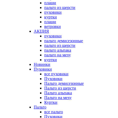
плащи
пальто из шерсти
пуховики
куртки
плащи
ветровки
АКЦИЯ
пуховики
пальто демисезонные
пальто из шерсти
пальто альпака
пальто на меху
куртки
Новинки
Пуховики
все пуховики
Пуховики
Пальто демисезонные
Пальто из шерсти
Пальто альпака
Пальто на меху
Куртки
Пальто
все пальто
Пуховики