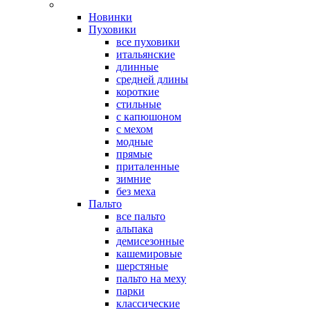
Новинки
Пуховики
все пуховики
итальянские
длинные
средней длины
короткие
стильные
с капюшоном
с мехом
модные
прямые
приталенные
зимние
без меха
Пальто
все пальто
альпака
демисезонные
кашемировые
шерстяные
пальто на меху
парки
классические