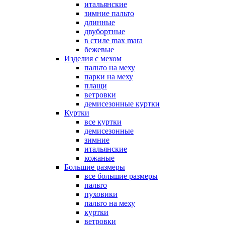
итальянские
зимние пальто
длинные
двубортные
в стиле max mara
бежевые
Изделия с мехом
пальто на меху
парки на меху
плащи
ветровки
демисезонные куртки
Куртки
все куртки
демисезонные
зимние
итальянские
кожаные
Большие размеры
все большие размеры
пальто
пуховики
пальто на меху
куртки
ветровки