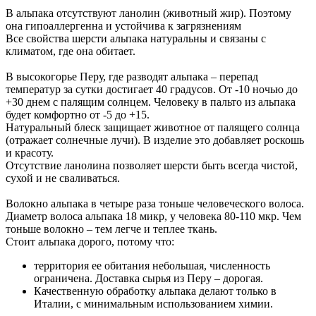
В альпака отсутствуют ланолин (животный жир). Поэтому
она гипоаллергенна и устойчива к загрязнениям
Все свойства шерсти альпака натуральны и связаны с
климатом, где она обитает.
В высокогорье Перу, где разводят альпака – перепад
температур за сутки достигает 40 градусов. От -10 ночью до
+30 днем с палящим солнцем. Человеку в пальто из альпака
будет комфортно от -5 до +15.
Натуральный блеск защищает животное от палящего солнца
(отражает солнечные лучи). В изделие это добавляет роскошь
и красоту.
Отсутствие ланолина позволяет шерсти быть всегда чистой,
сухой и не сваливаться.
Волокно альпака в четыре раза тоньше человеческого волоса.
Диаметр волоса альпака 18 микр, у человека 80-110 мкр. Чем
тоньше волокно – тем легче и теплее ткань.
Стоит альпака дорого, потому что:
территория ее обитания небольшая, численность
ограничена. Доставка сырья из Перу – дорогая.
Качественную обработку альпака делают только в
Италии, с минимальным использованием химии.