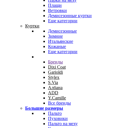
Парки на меху
Плащи
Ветровки
Демисезонные куртки
Еще категории
Куртки
Демисезонные
Зимние
Итальянские
Кожаные
Еще категории
Бренды
Dixi Coat
Garioldi
Stylex
S.Via
Албана
ADD
Y.Camille
Все бренды
Большие размеры
Пальто
Пуховики
Пальто на меху