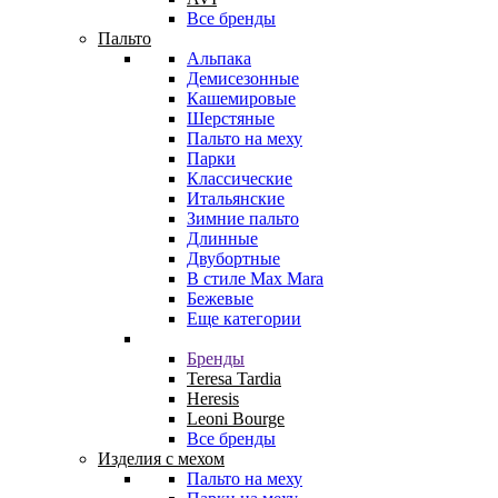
Все бренды
Пальто
Альпака
Демисезонные
Кашемировые
Шерстяные
Пальто на меху
Парки
Классические
Итальянские
Зимние пальто
Длинные
Двубортные
В стиле Max Mara
Бежевые
Еще категории
Бренды
Teresa Tardia
Heresis
Leoni Bourge
Все бренды
Изделия с мехом
Пальто на меху