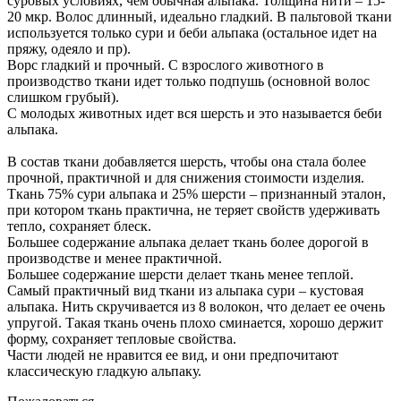
суровых условиях, чем обычная альпака. Толщина нити – 15-
20 мкр. Волос длинный, идеально гладкий. В пальтовой ткани
используется только сури и беби альпака (остальное идет на
пряжу, одеяло и пр).
Ворс гладкий и прочный. С взрослого животного в
производство ткани идет только подпушь (основной волос
слишком грубый).
С молодых животных идет вся шерсть и это называется беби
альпака.
В состав ткани добавляется шерсть, чтобы она стала более
прочной, практичной и для снижения стоимости изделия.
Ткань 75% сури альпака и 25% шерсти – признанный эталон,
при котором ткань практична, не теряет свойств удерживать
тепло, сохраняет блеск.
Большее содержание альпака делает ткань более дорогой в
производстве и менее практичной.
Большее содержание шерсти делает ткань менее теплой.
Самый практичный вид ткани из альпака сури – кустовая
альпака. Нить скручивается из 8 волокон, что делает ее очень
упругой. Такая ткань очень плохо сминается, хорошо держит
форму, сохраняет тепловые свойства.
Части людей не нравится ее вид, и они предпочитают
классическую гладкую альпаку.