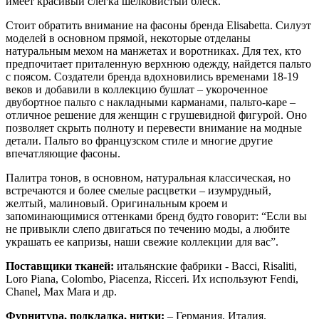
имеет красивый слегка шелковистый блеск.
Стоит обратить внимание на фасоны бренда Elisabetta. Силуэт
моделей в основном прямой, некоторые отделаны
натуральным мехом на манжетах и воротниках. Для тех, кто
предпочитает приталенную верхнюю одежду, найдется пальто
с поясом. Создатели бренда вдохновились временами 18-19
веков и добавили в коллекцию бушлат – укороченное
двубортное пальто с накладными карманами, пальто-каре –
отличное решение для женщин с грушевидной фигурой. Оно
позволяет скрыть полноту и перевести внимание на модные
детали. Пальто во французском стиле и многие другие
впечатляющие фасоны.
Палитра тонов, в основном, натуральная классическая, но
встречаются и более смелые расцветки – изумрудный,
желтый, малиновый. Оригинальным кроем и
запоминающимися оттенками бренд будто говорит: “Если вы
не привыкли слепо двигаться по течению моды, а любите
украшать ее капризы, наши свежие коллекции для вас”.
Поставщики тканей:
итальянские фабрики - Bacci, Risaliti,
Loro Piana, Colombo, Piacenza, Ricceri. Их используют Fendi,
Chanel, Max Mara и др.
Фурнитура, подкладка, нитки:
– Германия, Италия.