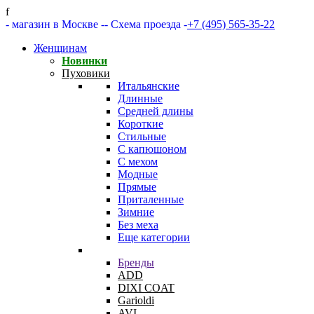
f
- магазин в Москве -
- Схема проезда -
+7 (495) 565-35-22
Женщинам
Новинки
Пуховики
Итальянские
Длинные
Средней длины
Короткие
Стильные
С капюшоном
С мехом
Модные
Прямые
Приталенные
Зимние
Без меха
Еще категории
Бренды
ADD
DIXI COAT
Garioldi
AVI