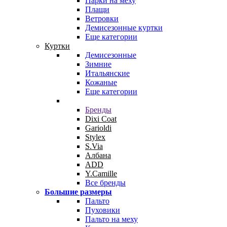
Парки на меху
Плащи
Ветровки
Демисезонные куртки
Еще категории
Куртки
Демисезонные
Зимние
Итальянские
Кожаные
Еще категории
Бренды
Dixi Coat
Garioldi
Stylex
S.Via
Албана
ADD
Y.Camille
Все бренды
Большие размеры
Пальто
Пуховики
Пальто на меху