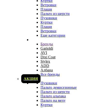
Куртки
Ветровки
Плащи
Пальто из шерсти
Пуховики
Куртки
Плащи
Ветровки
Еще категории
Бренды
Garioldi
AVI
Dixi Coat
Stylex
ADD
Албана
Все бренды
АКЦИЯ
Пуховики
Пальто демисезонные
Пальто из шерсти
Пальто альпака
Пальто на меху
Куртки