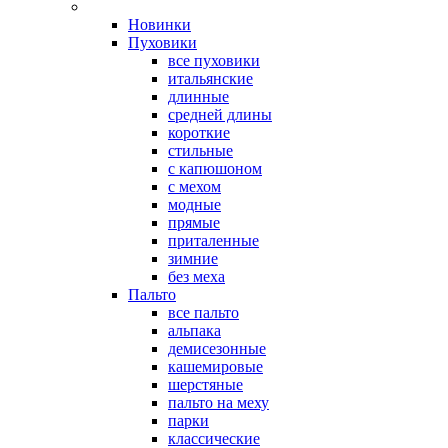
Новинки
Пуховики
все пуховики
итальянские
длинные
средней длины
короткие
стильные
с капюшоном
с мехом
модные
прямые
приталенные
зимние
без меха
Пальто
все пальто
альпака
демисезонные
кашемировые
шерстяные
пальто на меху
парки
классические