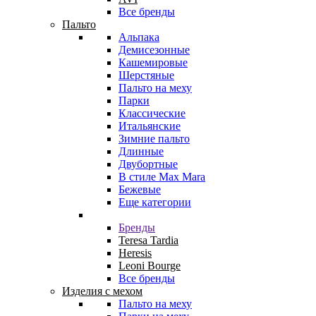
Все бренды
Пальто
Альпака
Демисезонные
Кашемировые
Шерстяные
Пальто на меху
Парки
Классические
Итальянские
Зимние пальто
Длинные
Двубортные
В стиле Max Mara
Бежевые
Еще категории
Бренды
Teresa Tardia
Heresis
Leoni Bourge
Все бренды
Изделия с мехом
Пальто на меху