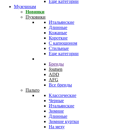
Еще категории
Мужчинам
Новинки
Пуховики
Итальянские
Длинные
Кожаные
Короткие
С капюшоном
Стильные
Еще категории
Бренды
Joutsen
ADD
AFG
Все бренды
Пальто
Классические
Черные
Итальянские
Зимние
Длинные
Зимние куртки
На меху