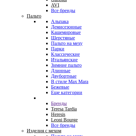
AVI
Все бренды
Пальто
Альпака
Демисезонные
Кашемировые
Шерстяные
Пальто на меху
Парки
Классические
Итальянские
Зимние пальто
Длинные
Двубортные
В стиле Max Mara
Бежевые
Еще категории
Бренды
Teresa Tardia
Heresis
Leoni Bourge
Все бренды
Изделия с мехом