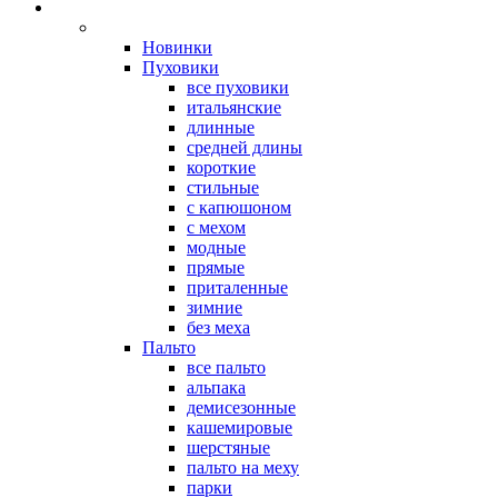
Новинки
Пуховики
все пуховики
итальянские
длинные
средней длины
короткие
стильные
с капюшоном
с мехом
модные
прямые
приталенные
зимние
без меха
Пальто
все пальто
альпака
демисезонные
кашемировые
шерстяные
пальто на меху
парки