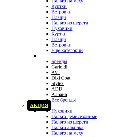
Пальто на меху
Куртки
Ветровки
Плащи
Пальто из шерсти
Пуховики
Куртки
Плащи
Ветровки
Еще категории
Бренды
Garioldi
AVI
Dixi Coat
Stylex
ADD
Албана
Все бренды
АКЦИЯ
Пуховики
Пальто демисезонные
Пальто из шерсти
Пальто альпака
Пальто на меху