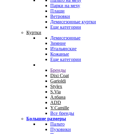
Пальто на меху
Парки на меху
Плащи
Ветровки
Демисезонные куртки
Еще категории
Куртки
Демисезонные
Зимние
Итальянские
Кожаные
Еще категории
Бренды
Dixi Coat
Garioldi
Stylex
S.Via
Албана
ADD
Y.Camille
Все бренды
Большие размеры
Пальто
Пуховики