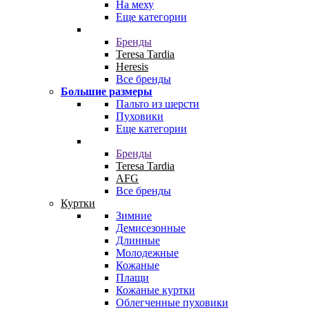
На меху
Еще категории
Бренды
Teresa Tardia
Heresis
Все бренды
Большие размеры
Пальто из шерсти
Пуховики
Еще категории
Бренды
Teresa Tardia
AFG
Все бренды
Куртки
Зимние
Демисезонные
Длинные
Молодежные
Кожаные
Плащи
Кожаные куртки
Облегченные пуховики