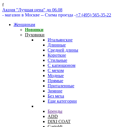
f
Акция "Лучшая цена" до 06.08
- магазин в Москве -
- Схема проезда -
+7 (495) 565-35-22
Женщинам
Новинки
Пуховики
Итальянские
Длинные
Средней длины
Короткие
Стильные
С капюшоном
С мехом
Модные
Прямые
Приталенные
Зимние
Без меха
Еще категории
Бренды
ADD
DIXI COAT
Garioldi