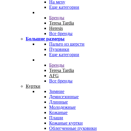
На меху
Еще категории
Бренды
Teresa Tardia
Heresis
Все бренды
Большие размеры
Пальто из шерсти
Пуховики
Еще категории
Бренды
Teresa Tardia
AFG
Все бренды
Куртки
Зимние
Демисезонные
Длинные
Молодежные
Кожаные
Плащи
Кожаные куртки
Облегченные пуховики