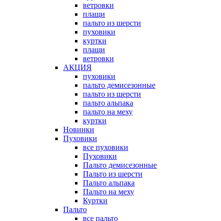
ветровки
плащи
пальто из шерсти
пуховики
куртки
плащи
ветровки
АКЦИЯ
пуховики
пальто демисезонные
пальто из шерсти
пальто альпака
пальто на меху
куртки
Новинки
Пуховики
все пуховики
Пуховики
Пальто демисезонные
Пальто из шерсти
Пальто альпака
Пальто на меху
Куртки
Пальто
все пальто