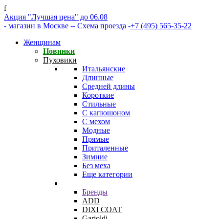
f
Акция "Лучшая цена" до 06.08
- магазин в Москве -
- Схема проезда -
+7 (495) 565-35-22
Женщинам
Новинки
Пуховики
Итальянские
Длинные
Средней длины
Короткие
Стильные
С капюшоном
С мехом
Модные
Прямые
Приталенные
Зимние
Без меха
Еще категории
Бренды
ADD
DIXI COAT
Garioldi