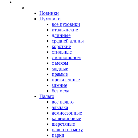
Новинки
Пуховики
все пуховики
итальянские
длинные
средней длины
короткие
стильные
с капюшоном
с мехом
модные
прямые
приталенные
зимние
без меха
Пальто
все пальто
альпака
демисезонные
кашемировые
шерстяные
пальто на меху
парки