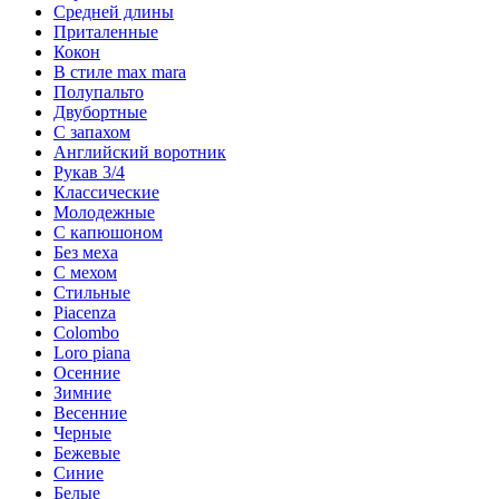
Средней длины
Приталенные
Кокон
В стиле max mara
Полупальто
Двубортные
С запахом
Английский воротник
Рукав 3/4
Классические
Молодежные
С капюшоном
Без меха
С мехом
Стильные
Piacenza
Colombo
Loro piana
Осенние
Зимние
Весенние
Черные
Бежевые
Синие
Белые