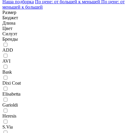
Наша подборка
По цене: от большей к меньшей
По цене: от
меньшей к большей
Размер
Бюджет
Длина
Цвет
Силуэт
Бренды
ADD
AVI
Bask
Dixi Coat
Elisabetta
Garioldi
Heresis
S.Via