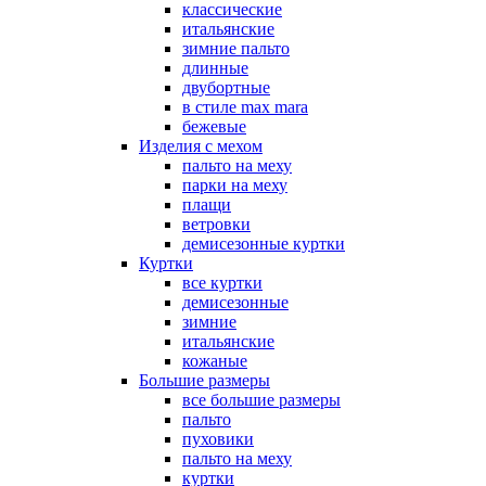
классические
итальянские
зимние пальто
длинные
двубортные
в стиле max mara
бежевые
Изделия с мехом
пальто на меху
парки на меху
плащи
ветровки
демисезонные куртки
Куртки
все куртки
демисезонные
зимние
итальянские
кожаные
Большие размеры
все большие размеры
пальто
пуховики
пальто на меху
куртки