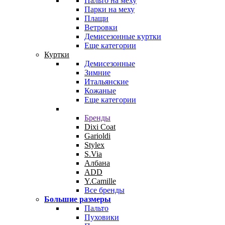
Пальто на меху
Парки на меху
Плащи
Ветровки
Демисезонные куртки
Еще категории
Куртки
Демисезонные
Зимние
Итальянские
Кожаные
Еще категории
Бренды
Dixi Coat
Garioldi
Stylex
S.Via
Албана
ADD
Y.Camille
Все бренды
Большие размеры
Пальто
Пуховики