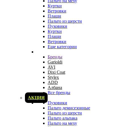
Пальто на меху
Куртки
Ветровки
Плащи
Пальто из шерсти
Пуховики
Куртки
Плащи
Ветровки
Еще категории
Бренды
Garioldi
AVI
Dixi Coat
Stylex
ADD
Албана
Все бренды
АКЦИЯ
Пуховики
Пальто демисезонные
Пальто из шерсти
Пальто альпака
Пальто на меху