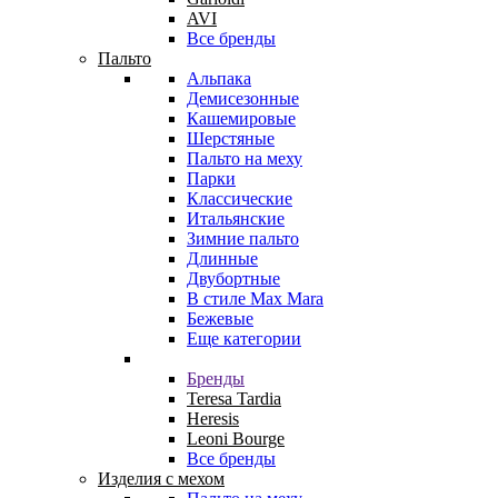
AVI
Все бренды
Пальто
Альпака
Демисезонные
Кашемировые
Шерстяные
Пальто на меху
Парки
Классические
Итальянские
Зимние пальто
Длинные
Двубортные
В стиле Max Mara
Бежевые
Еще категории
Бренды
Teresa Tardia
Heresis
Leoni Bourge
Все бренды
Изделия с мехом