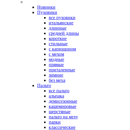
Новинки
Пуховики
все пуховики
итальянские
длинные
средней длины
короткие
стильные
с капюшоном
с мехом
модные
прямые
приталенные
зимние
без меха
Пальто
все пальто
альпака
демисезонные
кашемировые
шерстяные
пальто на меху
парки
классические