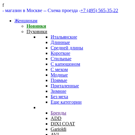
f
- магазин в Москве -
- Схема проезда -
+7 (495) 565-35-22
Женщинам
Новинки
Пуховики
Итальянские
Длинные
Средней длины
Короткие
Стильные
С капюшоном
С мехом
Модные
Прямые
Приталенные
Зимние
Без меха
Еще категории
Бренды
ADD
DIXI COAT
Garioldi
AVI