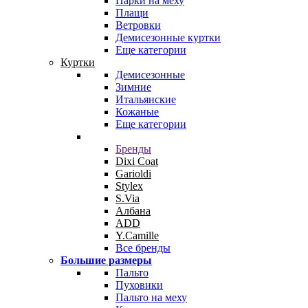
Парки на меху
Плащи
Ветровки
Демисезонные куртки
Еще категории
Куртки
Демисезонные
Зимние
Итальянские
Кожаные
Еще категории
Бренды
Dixi Coat
Garioldi
Stylex
S.Via
Албана
ADD
Y.Camille
Все бренды
Большие размеры
Пальто
Пуховики
Пальто на меху