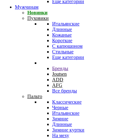
Еще категории
Мужчинам
Новинки
Пуховики
Итальянские
Длинные
Кожаные
Короткие
С капюшоном
Стильные
Еще категории
Бренды
Joutsen
ADD
AFG
Все бренды
Пальто
Классические
Черные
Итальянские
Зимние
Длинные
Зимние куртки
На меху