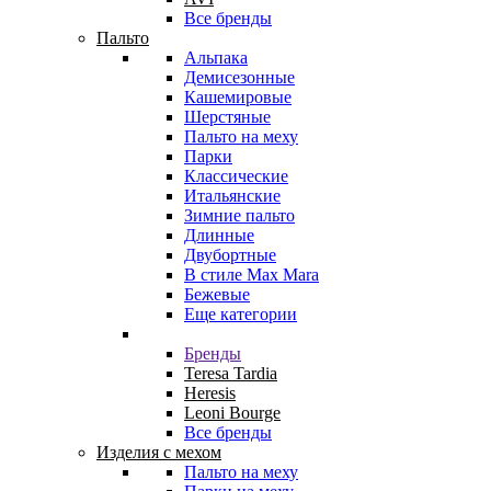
Все бренды
Пальто
Альпака
Демисезонные
Кашемировые
Шерстяные
Пальто на меху
Парки
Классические
Итальянские
Зимние пальто
Длинные
Двубортные
В стиле Max Mara
Бежевые
Еще категории
Бренды
Teresa Tardia
Heresis
Leoni Bourge
Все бренды
Изделия с мехом
Пальто на меху