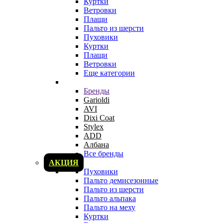
Куртки
Ветровки
Плащи
Пальто из шерсти
Пуховики
Куртки
Плащи
Ветровки
Еще категории
Бренды
Garioldi
AVI
Dixi Coat
Stylex
ADD
Албана
Все бренды
АКЦИЯ
Пуховики
Пальто демисезонные
Пальто из шерсти
Пальто альпака
Пальто на меху
Куртки