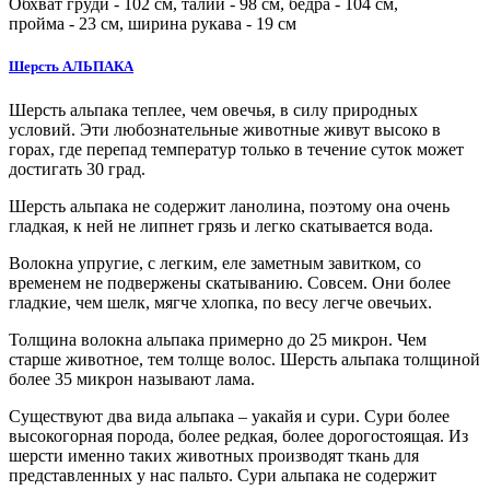
Обхват груди -
102
см, талии -
98
см, бедра -
104
см,
пройма -
23
см, ширина рукава - 19 см
Шерсть АЛЬПАКА
Шерсть альпака теплее, чем овечья, в силу природных
условий. Эти любознательные животные живут высоко в
горах, где перепад температур только в течение суток может
достигать 30 град.
Шерсть альпака не содержит ланолина, поэтому она очень
гладкая, к ней не липнет грязь и легко скатывается вода.
Волокна упругие, с легким, еле заметным завитком, со
временем не подвержены скатыванию. Совсем. Они более
гладкие, чем шелк, мягче хлопка, по весу легче овечьих.
Толщина волокна альпака примерно до 25 микрон. Чем
старше животное, тем толще волос. Шерсть альпака толщиной
более 35 микрон называют лама.
Существуют два вида альпака – уакайя и сури. Сури более
высокогорная порода, более редкая, более дорогостоящая. Из
шерсти именно таких животных производят ткань для
представленных у нас пальто. Сури альпака не содержит