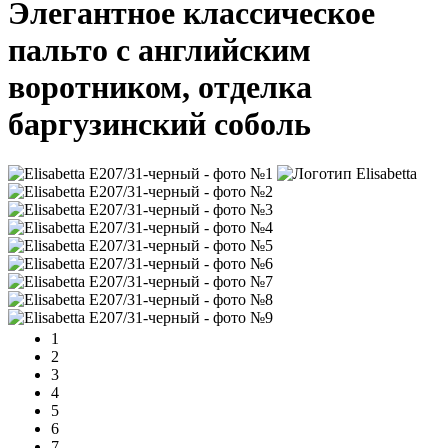
Элегантное классическое
пальто с английским
воротником, отделка
баргузинский соболь
1
2
3
4
5
6
7