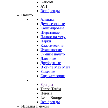
Garioldi
AVI
Все бренды
Пальто
Альпака
Демисезонные
Кашемировые
Шерстяные
Пальто на меху
Парки
Классические
Итальянские
Зимние пальто
Длинные
Двубортные
В стиле Max Mara
Бежевые
Еще категории
Бренды
Teresa Tardia
Heresis
Leoni Bourge
Все бренды
Изделия с мехом