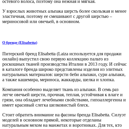
остевого волоса, поэтому она нежная и мягкая.
У взрослых животных альпака шерсть более скользкая и менее
эластичная, поэтому ее смешивают с другой шерстью –
мериносовой или овечьей, в основном.
О бренде (Elisabetta)
Питерский бренд Elisabetta (Laiza используется для продажи
онлайн) выпустил свою первую коллекцию пальто из
роскошных тканей производства Италии в 2013 году. И сейчас
в каталоге бренда широко представлены изделия из элитных
натуральных материалов: шерсти беби альпаки, сури альпаки,
а также кашемира, мериноса, жаккарды, шелка и хлопка.
Компания особенно выделяет ткань из альпаки. В семь раз
легче овечьей шерсти, прочная, теплая, устойчивая к влаге и
грязи, она обладает лечебными свойствами, гипоаллергенна и
имеет красивый слегка шелковистый блеск.
Стоит обратить внимание на фасоны бренда Elisabetta. Силуэт
моделей в основном прямой, некоторые отделаны
натуральным мехом на манжетах и воротниках. Для тех, кто