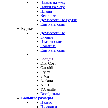
Пальто на меху
Парки на меху
Плащи
Ветровки
Демисезонные куртки
Еще категории
Куртки
Демисезонные
Зимние
Итальянские
Кожаные
Еще категории
Бренды
Dixi Coat
Garioldi
Stylex
S.Via
Албана
ADD
Y.Camille
Все бренды
Большие размеры
Пальто
Пуховики