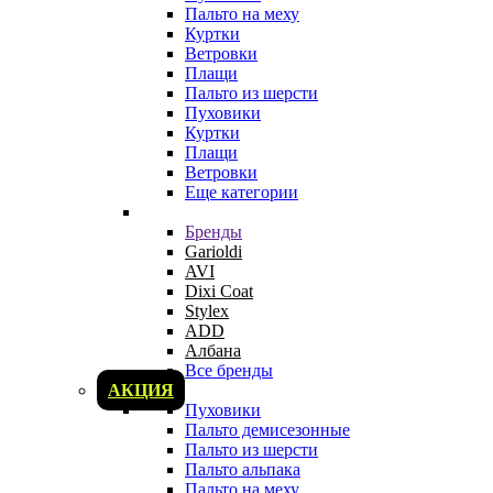
Пальто на меху
Куртки
Ветровки
Плащи
Пальто из шерсти
Пуховики
Куртки
Плащи
Ветровки
Еще категории
Бренды
Garioldi
AVI
Dixi Coat
Stylex
ADD
Албана
Все бренды
АКЦИЯ
Пуховики
Пальто демисезонные
Пальто из шерсти
Пальто альпака
Пальто на меху