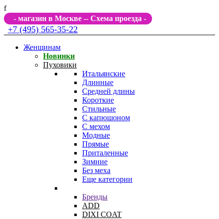
f
- магазин в Москве -
- Схема проезда -
+7 (495) 565-35-22
Женщинам
Новинки
Пуховики
Итальянские
Длинные
Средней длины
Короткие
Стильные
С капюшоном
С мехом
Модные
Прямые
Приталенные
Зимние
Без меха
Еще категории
Бренды
ADD
DIXI COAT