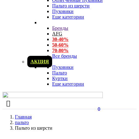
Облегченные пуховики
Пальто из шерсти
Пуховики
Еще категории
Бренды
AFG
30-40%
50-60%
70-80%
Все бренды
АКЦИЯ
Пуховики
Пальто
Куртки
Еще категории
0
0
Главная
пальто
Пальто из шерсти