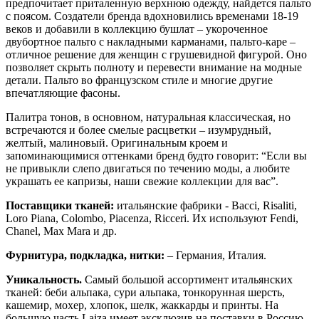
предпочитает приталенную верхнюю одежду, найдется пальто
с поясом. Создатели бренда вдохновились временами 18-19
веков и добавили в коллекцию бушлат – укороченное
двубортное пальто с накладными карманами, пальто-каре –
отличное решение для женщин с грушевидной фигурой. Оно
позволяет скрыть полноту и перевести внимание на модные
детали. Пальто во французском стиле и многие другие
впечатляющие фасоны.
Палитра тонов, в основном, натуральная классическая, но
встречаются и более смелые расцветки – изумрудный,
желтый, малиновый. Оригинальным кроем и
запоминающимися оттенками бренд будто говорит: “Если вы
не привыкли слепо двигаться по течению моды, а любите
украшать ее капризы, наши свежие коллекции для вас”.
Поставщики тканей:
итальянские фабрики - Bacci, Risaliti,
Loro Piana, Colombo, Piacenza, Ricceri. Их используют Fendi,
Chanel, Max Mara и др.
Фурнитура, подкладка, нитки:
– Германия, Италия.
Уникальность.
Самый большой ассортимент итальянских
тканей: беби альпака, сури альпака, тонкорунная шерсть,
кашемир, мохер, хлопок, шелк, жаккарды и принты. На
большую часть Laiza имеет эксклюзив на поставки в Россию.