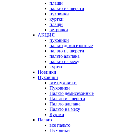
плащи
пальто из шерсти
пуховики
куртки
плащи
ветровки
АКЦИЯ
пуховики
пальто демисезонные
пальто из шерсти
пальто альпака
пальто на меху
куртки
Новинки
Пуховики
все пуховики
Пуховики
Пальто демисезонные
Пальто из шерсти
Пальто альпака
Пальто на меху
Куртки
Пальто
все пальто
Пуховики