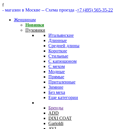
f
- магазин в Москве -
- Схема проезда -
+7 (495) 565-35-22
Женщинам
Новинки
Пуховики
Итальянские
Длинные
Средней длины
Короткие
Стильные
С капюшоном
С мехом
Модные
Прямые
Приталенные
Зимние
Без меха
Еще категории
Бренды
ADD
DIXI COAT
Garioldi
AVI