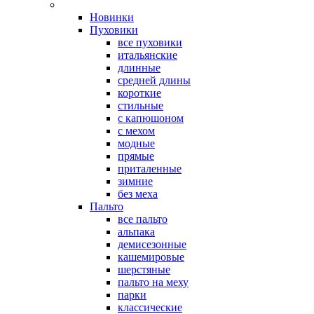
Новинки
Пуховики
все пуховики
итальянские
длинные
средней длины
короткие
стильные
с капюшоном
с мехом
модные
прямые
приталенные
зимние
без меха
Пальто
все пальто
альпака
демисезонные
кашемировые
шерстяные
пальто на меху
парки
классические