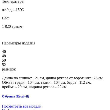
Температура:
от 0 до -15°C
Вес:
1 820 грамм
Параметры изделия
46
48
50
52
размера:
Длина по спинке:
121
см, длина рукава от воротника: 76 см
Обхват груди -
104
см, талии -
104
см, бедра -
112
см,
пройма -
29
см, ширина рукава - 22 см
О бренде (Receivil)
Посмотреть все модели