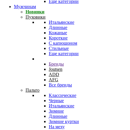
Еще категории
Мужчинам
Новинки
Пуховики
Итальянские
Длинные
Кожаные
Короткие
С капюшоном
Стильные
Еще категории
Бренды
Joutsen
ADD
AFG
Все бренды
Пальто
Классические
Черные
Итальянские
Зимние
Длинные
Зимние куртки
На меху