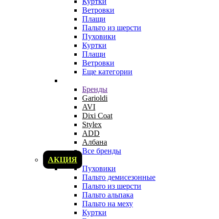
Куртки
Ветровки
Плащи
Пальто из шерсти
Пуховики
Куртки
Плащи
Ветровки
Еще категории
Бренды
Garioldi
AVI
Dixi Coat
Stylex
ADD
Албана
Все бренды
АКЦИЯ
Пуховики
Пальто демисезонные
Пальто из шерсти
Пальто альпака
Пальто на меху
Куртки