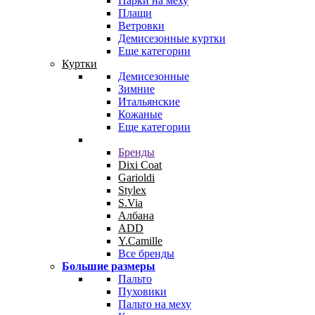
Парки на меху
Плащи
Ветровки
Демисезонные куртки
Еще категории
Куртки
Демисезонные
Зимние
Итальянские
Кожаные
Еще категории
Бренды
Dixi Coat
Garioldi
Stylex
S.Via
Албана
ADD
Y.Camille
Все бренды
Большие размеры
Пальто
Пуховики
Пальто на меху