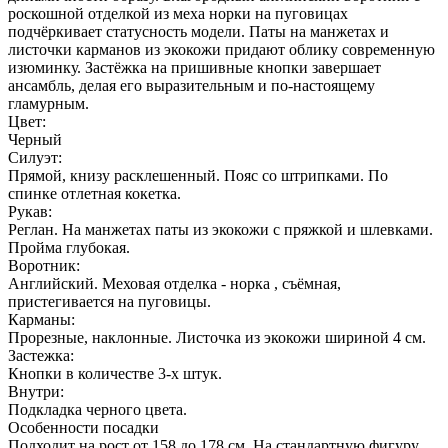
роскошной отделкой из меха норки на пуговицах
подчёркивает статусность модели. Паты на манжетах и
листочки карманов из экокожи придают облику современную
изюминку. Застёжка на пришивные кнопки завершает
ансамбль, делая его выразительным и по-настоящему
гламурным.
Цвет:
Черный
Силуэт:
Прямой, книзу расклешенный. Пояс со штрипками. По
спинке отлетная кокетка.
Рукав:
Реглан. На манжетах паты из экокожи с пряжкой и шлевками.
Пройма глубокая.
Воротник:
Английский. Меховая отделка - норка , съёмная,
пристегивается на пуговицы.
Карманы:
Прорезные, наклонные. Листочка из экокожи шириной 4 см.
Застежка:
Кнопки в количестве 3-х штук.
Внутри:
Подкладка черного цвета.
Особенности посадки
Подходит на рост от 158 до 178 см. На стандартную фигуру.