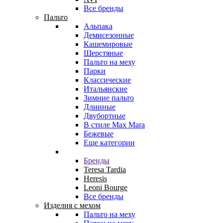
Все бренды
Пальто
Альпака
Демисезонные
Кашемировые
Шерстяные
Пальто на меху
Парки
Классические
Итальянские
Зимние пальто
Длинные
Двубортные
В стиле Max Mara
Бежевые
Еще категории
Бренды
Teresa Tardia
Heresis
Leoni Bourge
Все бренды
Изделия с мехом
Пальто на меху