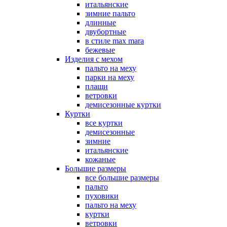
итальянские
зимние пальто
длинные
двубортные
в стиле max mara
бежевые
Изделия с мехом
пальто на меху
парки на меху
плащи
ветровки
демисезонные куртки
Куртки
все куртки
демисезонные
зимние
итальянские
кожаные
Большие размеры
все большие размеры
пальто
пуховики
пальто на меху
куртки
ветровки