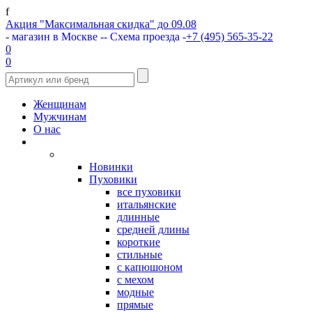
f
Акция "Максимальная скидка" до 09.08
- магазин в Москве -
- Схема проезда -
+7 (495) 565-35-22
0
0
Женщинам
Мужчинам
О нас
Новинки
Пуховики
все пуховики
итальянские
длинные
средней длины
короткие
стильные
с капюшоном
с мехом
модные
прямые