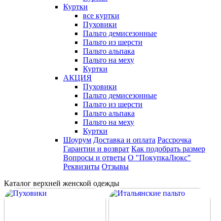
Куртки
все куртки
Пуховики
Пальто демисезонные
Пальто из шерсти
Пальто альпака
Пальто на меху
Куртки
АКЦИЯ
Пуховики
Пальто демисезонные
Пальто из шерсти
Пальто альпака
Пальто на меху
Куртки
Шоурум
Доставка и оплата
Рассрочка
Гарантии и возврат
Как подобрать размер
Вопросы и ответы
О "ПокупкаЛюкс"
Реквизиты
Отзывы
Каталог верхней женской одежды