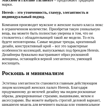
Массимо и Гаэтано Таглиенте
– продолжают традиции
марки.
Heresis – это утонченность, гламур, элегантность и
индивидуальный подход.
Компания производит мужские и женские пальто класса люкс
в ограниченном количестве. Приобретая такую уникальную
вещь, вы можете быть полностью уверены в том, что не
столкнетесь с обладательницей такой же модели. То есть
будете неповторимы. Самые модные тренды, креативный
дизайн, конструктивный крой – все это характерные
особенности коллекций, выпускаемых под брендом Heresis.
Дизайнеры буквально выстраивают образ роскошной
женщины, остающейся верной элегантности, умеющей
восхищать.
Роскошь и минимализм
Эстетика элегантности становится главным действующим
лицом коллекций женских пальто Heresis. Благодаря
продуманному до мелочей дизайну мы видим роскошные
образы, декорированные стразами, вышивками, мехом и
аксессуарами. Вы можете выбрать строгий деловой вариант,
шикарную модель для вечернего выхода или универсальное