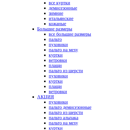
все куртки
демисезонные
зимние
итальянские
кожаные
Большие размеры
все большие размеры
пальто
пуховики
пальто на меху
куртки
ветровки
плащи
пальто из шерсти
пуховики
куртки
плащи
ветровки
АКЦИЯ
пуховики
пальто демисезонные
пальто из шерсти
пальто альпака
пальто на меху
куртки