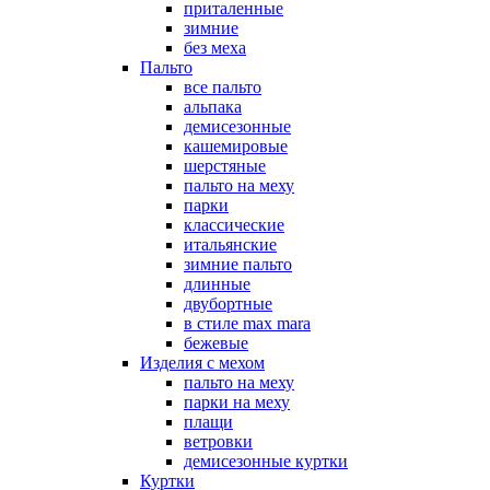
приталенные
зимние
без меха
Пальто
все пальто
альпака
демисезонные
кашемировые
шерстяные
пальто на меху
парки
классические
итальянские
зимние пальто
длинные
двубортные
в стиле max mara
бежевые
Изделия с мехом
пальто на меху
парки на меху
плащи
ветровки
демисезонные куртки
Куртки