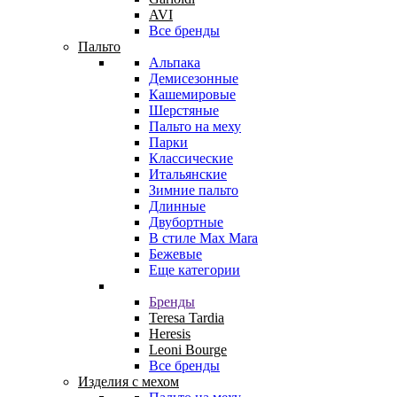
AVI
Все бренды
Пальто
Альпака
Демисезонные
Кашемировые
Шерстяные
Пальто на меху
Парки
Классические
Итальянские
Зимние пальто
Длинные
Двубортные
В стиле Max Mara
Бежевые
Еще категории
Бренды
Teresa Tardia
Heresis
Leoni Bourge
Все бренды
Изделия с мехом