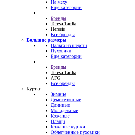
На меху
Еще категории
Бренды
Teresa Tardia
Heresis
Все бренды
Большие размеры
Пальто из шерсти
Пуховики
Еще категории
Бренды
Teresa Tardia
AFG
Все бренды
Куртки
Зимние
Демисезонные
Длинные
Молодежные
Кожаные
Плащи
Кожаные куртки
Облегченные пуховики