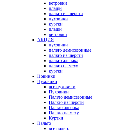
ветровки
плащи
пальто из шерсти
пуховики
куртки
плащи
ветровки
АКЦИЯ
пуховики
пальто демисезонные
пальто из шерсти
пальто альпака
пальто на меху
куртки
Новинки
Пуховики
все пуховики
Пуховики
Пальто демисезонные
Пальто из шерсти
Пальто альпака
Пальто на меху
Куртки
Пальто
все пальто