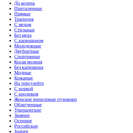
До колена
Приталенные
Прямые
Трапеция
С мехом
Стильные
Без меха
С капюшоном
Молодежные
Двубортные
Спортивные
Косая молния
Без капюшона
Модные
Кожаные
На тинсулейте
С норкой
С кроликом
Женские виниловые пуховики
Облегченные
Ультралегкие
Зимние
Осенние
Российские
Joutsen