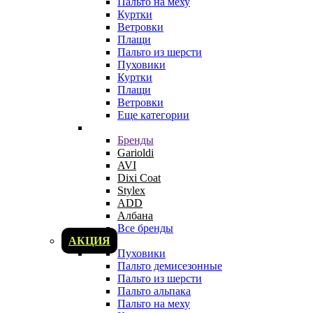
Пальто на меху
Куртки
Ветровки
Плащи
Пальто из шерсти
Пуховики
Куртки
Плащи
Ветровки
Еще категории
Бренды
Garioldi
AVI
Dixi Coat
Stylex
ADD
Албана
Все бренды
АКЦИЯ
Пуховики
Пальто демисезонные
Пальто из шерсти
Пальто альпака
Пальто на меху