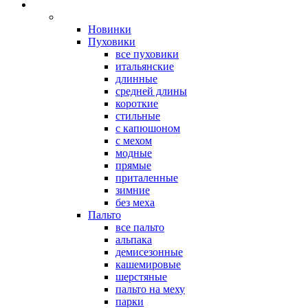
Новинки
Пуховики
все пуховики
итальянские
длинные
средней длины
короткие
стильные
с капюшоном
с мехом
модные
прямые
приталенные
зимние
без меха
Пальто
все пальто
альпака
демисезонные
кашемировые
шерстяные
пальто на меху
парки