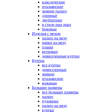
классические
итальянские
зимние пальто
длинные
двубортные
в стиле max mara
бежевые
Изделия с мехом
пальто на меху
парки на меху
плащи
ветровки
демисезонные куртки
Куртки
все куртки
демисезонные
зимние
итальянские
кожаные
Большие размеры
все большие размеры
пальто
пуховики
пальто на меху
куртки