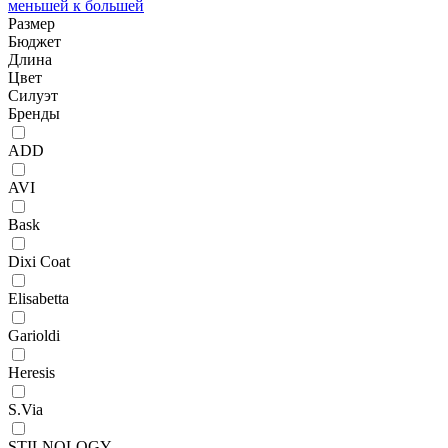
меньшей к большей
Размер
Бюджет
Длина
Цвет
Силуэт
Бренды
ADD
AVI
Bask
Dixi Coat
Elisabetta
Garioldi
Heresis
S.Via
STILNOLOGY