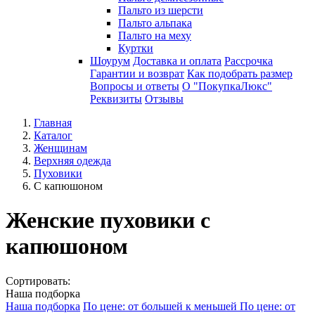
Пальто из шерсти
Пальто альпака
Пальто на меху
Куртки
Шоурум
Доставка и оплата
Рассрочка
Гарантии и возврат
Как подобрать размер
Вопросы и ответы
О "ПокупкаЛюкс"
Реквизиты
Отзывы
Главная
Каталог
Женщинам
Верхняя одежда
Пуховики
С капюшоном
Женские пуховики с
капюшоном
Сортировать:
Наша подборка
Наша подборка
По цене: от большей к меньшей
По цене: от