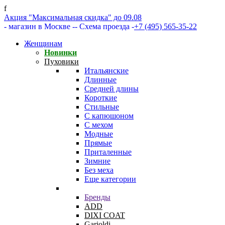
f
Акция "Максимальная скидка" до 09.08
- магазин в Москве -
- Схема проезда -
+7 (495) 565-35-22
Женщинам
Новинки
Пуховики
Итальянские
Длинные
Средней длины
Короткие
Стильные
С капюшоном
С мехом
Модные
Прямые
Приталенные
Зимние
Без меха
Еще категории
Бренды
ADD
DIXI COAT
Garioldi