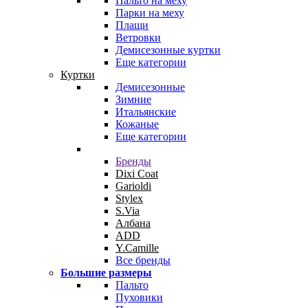
Пальто на меху
Парки на меху
Плащи
Ветровки
Демисезонные куртки
Еще категории
Куртки
Демисезонные
Зимние
Итальянские
Кожаные
Еще категории
Бренды
Dixi Coat
Garioldi
Stylex
S.Via
Албана
ADD
Y.Camille
Все бренды
Большие размеры
Пальто
Пуховики