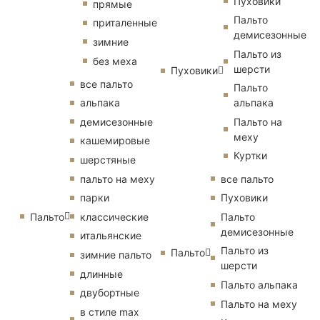
Пуховики
прямые
Пальто
приталенные
демисезонные
зимние
Пальто из
без меха
шерсти
Пуховики
все пальто
Пальто
альпака
альпака
демисезонные
Пальто на
меху
кашемировые
Куртки
шерстяные
пальто на меху
все пальто
парки
Пуховики
Пальто
классические
Пальто
демисезонные
итальянские
Пальто из
Пальто
зимние пальто
шерсти
длинные
Пальто альпака
двубортные
Пальто на меху
в стиле max