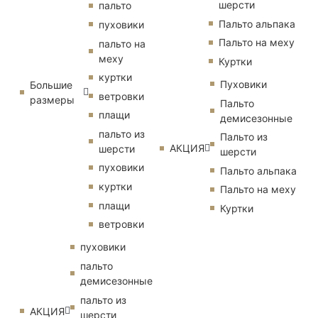
шерсти
пальто
Пальто альпака
пуховики
Пальто на меху
пальто на
меху
Куртки
куртки
Пуховики
Большие
ветровки
размеры
Пальто
плащи
демисезонные
пальто из
Пальто из
АКЦИЯ
шерсти
шерсти
пуховики
Пальто альпака
куртки
Пальто на меху
плащи
Куртки
ветровки
пуховики
пальто
демисезонные
пальто из
АКЦИЯ
шерсти