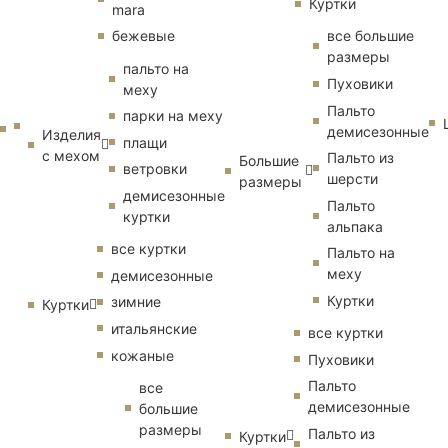
Куртки
mara
бежевые
все большие
размеры
пальто на
Пуховики
меху
Пальто
парки на меху
демисезонные
Изделия
плащи
с мехом
Пальто из
Большие
ветровки
шерсти
размеры
демисезонные
Пальто
куртки
альпака
все куртки
Пальто на
меху
демисезонные
Куртки
зимние
Куртки
итальянские
все куртки
кожаные
Пуховики
Пальто
все
демисезонные
большие
размеры
Пальто из
Куртки