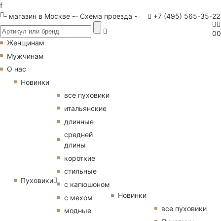
f
- магазин в Москве -
- Схема проезда -
+7 (495) 565-35-22
0
0
Женщинам
Мужчинам
О нас
Новинки
все пуховики
итальянские
длинные
средней
длины
короткие
стильные
Пуховики
с капюшоном
Новинки
с мехом
все пуховики
модные