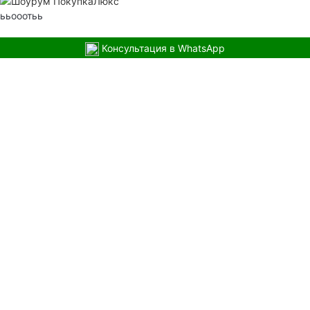
ььооотьь
Консультация в WhatsApp