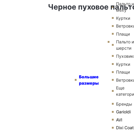
Пальто 
Черное пуховое пальт
меху
Куртки
Ветровк
Плащи
Пальто и
шерсти
Пуховик
Куртки
Плащи
Большие
Ветровк
размеры
Еще
категор
Бренды
Garioldi
AVI
Dixi Coat