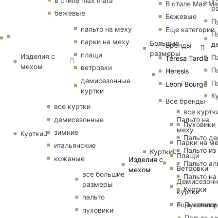
в стиле max mara
В стиле Max Ma
р
бежевые
Бежевые
П
пальто на меху
Еще категории
П
парки на меху
Большие
д
Бренды
размеры
плащи
Изделия с
П
Teresa Tardia
мехом
ветровки
П
Heresis
демисезонные
П
Leoni Bourge
куртки
К
Все бренды
все куртки
все куртк
Пальто на
демисезонные
Пуховики
меху
зимние
Куртки
Пальто д
Парки на м
итальянские
Пальто из
Куртки
Плащи
кожаные
Изделия с
Пальто ал
Ветровки
мехом
все большие
Пальто на
Демисезон
размеры
Куртки
куртки
пальто
Еще катего
Пуховики
пуховики
Пальто д