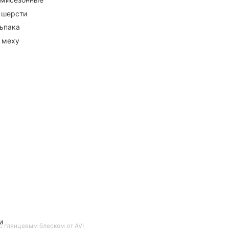
 шерсти
ьпака
 меху
и
с глянцевым блеском от AVI