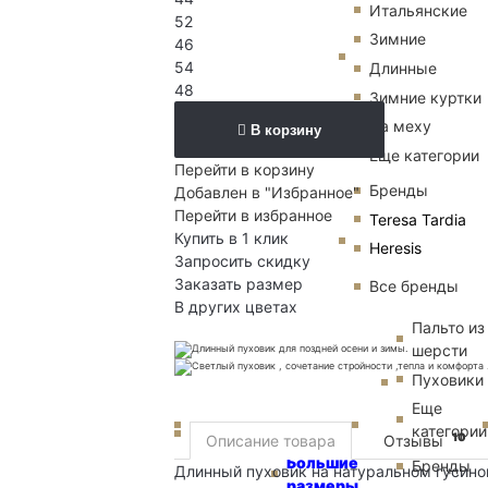
Итальянские
52
Зимние
46
54
Длинные
48
Зимние куртки
Пальто
На меху
В корзину
Еще категории
Перейти в корзину
Бренды
Добавлен в "Избранное"
Перейти в избранное
Teresa Tardia
Купить в 1 клик
Heresis
Запросить скидку
Заказать размер
Все бренды
В других цветах
Пальто из
шерсти
Пуховики
Еще
категории
Мужчинам
10
Описание товара
Отзывы
Большие
Бренды
Длинный пуховик на натуральном гусино
размеры