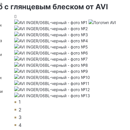
на
о с глянцевым блеском от AVI
и
з
и
и
ии
1
2
3
4