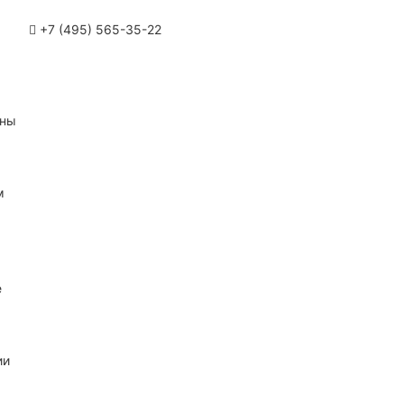
+7 (495) 565-35-22
ины
м
е
ии