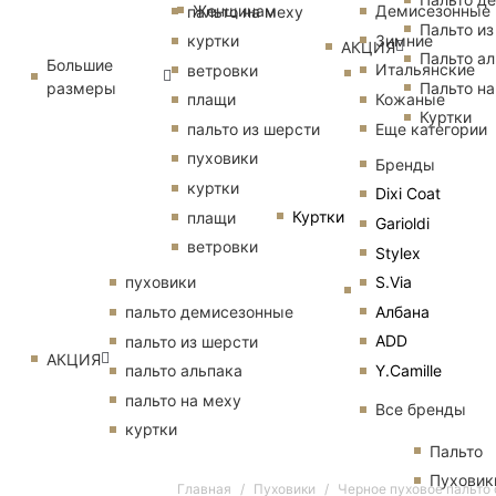
Женщинам
Демисезонные
пальто на меху
Пальто из
Зимние
куртки
АКЦИЯ
Пальто ал
Большие
Итальянские
ветровки
размеры
Пальто на
Кожаные
плащи
Куртки
Еще категории
пальто из шерсти
пуховики
Бренды
куртки
Dixi Coat
Куртки
плащи
Garioldi
ветровки
Stylex
S.Via
пуховики
Албана
пальто демисезонные
ADD
пальто из шерсти
АКЦИЯ
Y.Camille
пальто альпака
пальто на меху
Все бренды
куртки
Пальто
Пуховик
Главная
Пуховики
Черное пуховое пальто 