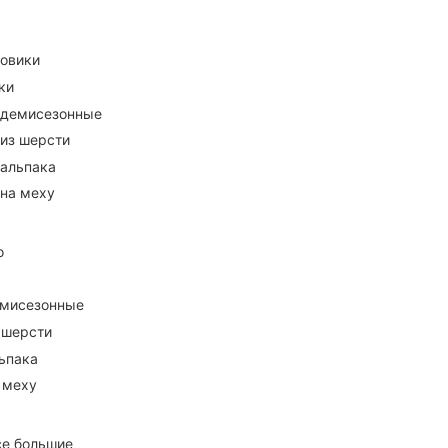
ховики
ки
 демисезонные
 из шерсти
 альпака
 на меху
о
емисезонные
 шерсти
ьпака
 меху
се большие