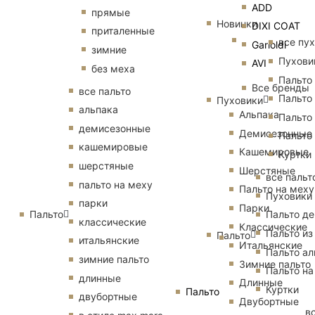
ADD
прямые
Новинки
DIXI COAT
приталенные
все пу
Garioldi
зимние
Пухови
AVI
без меха
Пальто
Все бренды
все пальто
Пальто
Пуховики
альпака
Альпака
Пальто
демисезонные
Демисезонные
Пальто
кашемировые
Кашемировые
Куртки
шерстяные
Шерстяные
все пальт
пальто на меху
Пальто на меху
Пуховики
парки
Парки
Пальто
Пальто д
классические
Классические
Пальто из
Пальто
итальянские
Итальянские
Пальто ал
зимние пальто
Зимние пальто
Пальто на
длинные
Длинные
Куртки
Пальто
двубортные
Двубортные
в