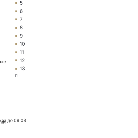
5
6
7
8
9
10
11
12
ные
13
каз до 09.08
рии