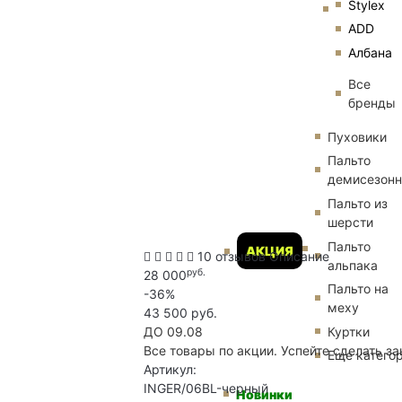
Stylex
ADD
Албана
Все
бренды
Пуховики
Пальто
демисезон
Пальто из
шерсти
Пальто
АКЦИЯ
10 отзывов
Описание
альпака
руб.
28 000
Пальто на
-36%
меху
43 500 руб.
Куртки
ДО 09.08
Все товары по акции. Успейте сделать за
Еще катего
Артикул:
INGER/06BL-черный
Новинки