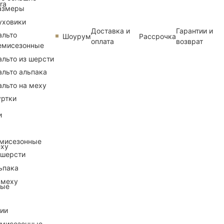
ra
азмеры
уховики
Доставка и
Гарантии и
альто
Шоурум
Рассрочка
оплата
возврат
емисезонные
альто из шерсти
альто альпака
альто на меху
уртки
и
емисезонные
еху
 шерсти
ьпака
 меху
ные
рии
емисезонные