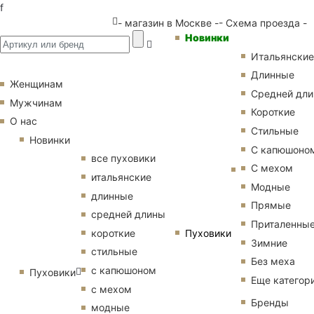
f
- магазин в Москве -
- Схема проезда -
Новинки
Итальянские
Длинные
Женщинам
Средней дл
Мужчинам
Короткие
О нас
Стильные
Новинки
С капюшоно
все пуховики
С мехом
итальянские
Модные
длинные
Прямые
средней длины
Приталенны
Пуховики
короткие
Зимние
стильные
Без меха
с капюшоном
Пуховики
Еще категор
с мехом
Бренды
модные