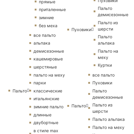
Пуховики
прямые
Пальто
приталенные
демисезонные
зимние
Пальто из
без меха
шерсти
Пуховики
все пальто
Пальто
альпака
альпака
демисезонные
Пальто на
меху
кашемировые
Куртки
шерстяные
пальто на меху
все пальто
парки
Пуховики
Пальто
классические
Пальто
демисезонные
итальянские
Пальто из
Пальто
зимние пальто
шерсти
длинные
Пальто альпака
двубортные
Пальто на меху
в стиле max