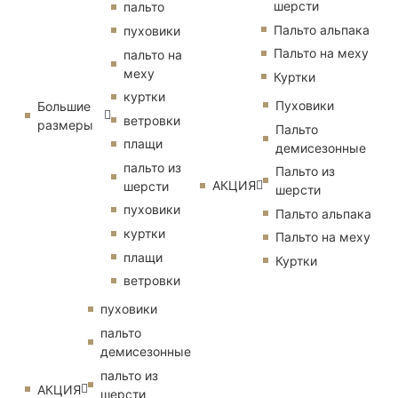
шерсти
пальто
Пальто альпака
пуховики
Пальто на меху
пальто на
меху
Куртки
куртки
Пуховики
Большие
ветровки
размеры
Пальто
плащи
демисезонные
пальто из
Пальто из
АКЦИЯ
шерсти
шерсти
пуховики
Пальто альпака
куртки
Пальто на меху
плащи
Куртки
ветровки
пуховики
пальто
демисезонные
пальто из
АКЦИЯ
шерсти