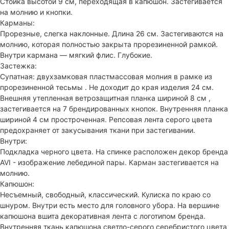
Стойка высотой 9 см, переходящая в капюшон. Застегивается
на молнию и кнопки.
Карманы:
Прорезные, слегка наклонные. Длина 26 см. Застегиваются на
молнию, которая полностью закрыта прорезиненной рамкой.
Внутри кармана — мягкий флис. Глубокие.
Застежка:
Супатная: двухзамковая пластмассовая молния в рамке из
прорезиненной тесьмы . Не доходит до края изделия 24 см.
Внешняя утепленная ветрозащитная планка шириной 8 см ,
застегивается на 7 брендированных кнопок. Внутренняя планка
шириной 4 см простроченная. Репсовая лента серого цвета
предохраняет от закусывания ткани при застегивании.
Внутри:
Подкладка черного цвета. На спинке расположен декор бренда
AVI - изображение лебединой пары. Карман застегивается на
молнию.
Капюшон:
Несъемный, свободный, классический. Кулиска по краю со
шнуром. Внутри есть место для головного убора. На вершине
капюшона вшита декоративная лента с логотипом бренда.
Внутренняя ткань капюшона светло-серого серебристого цвета