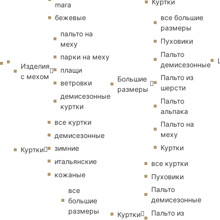
Куртки
mara
бежевые
все большие
размеры
пальто на
Пуховики
меху
Пальто
парки на меху
демисезонные
Изделия
плащи
с мехом
Пальто из
Большие
ветровки
шерсти
размеры
демисезонные
Пальто
куртки
альпака
все куртки
Пальто на
меху
демисезонные
Куртки
зимние
Куртки
итальянские
все куртки
кожаные
Пуховики
Пальто
все
демисезонные
большие
размеры
Пальто из
Куртки