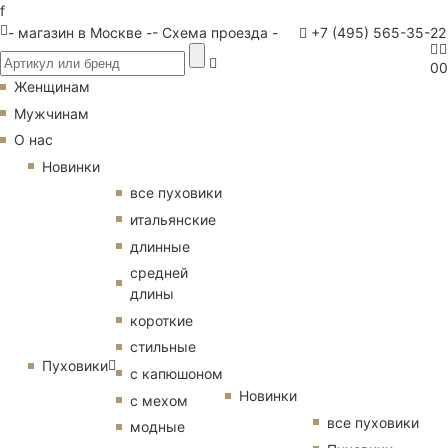
f
- магазин в Москве -
- Схема проезда -
+7 (495) 565-35-22
0
0
Женщинам
Мужчинам
О нас
Новинки
все пуховики
итальянские
длинные
средней
длины
короткие
стильные
Пуховики
с капюшоном
Новинки
с мехом
все пуховики
модные