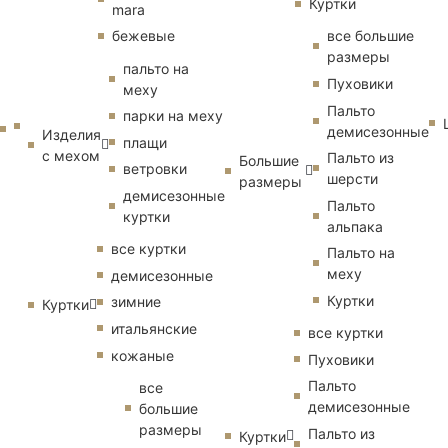
Куртки
mara
бежевые
все большие
размеры
пальто на
Пуховики
меху
Пальто
парки на меху
демисезонные
Изделия
плащи
с мехом
Пальто из
Большие
ветровки
шерсти
размеры
демисезонные
Пальто
куртки
альпака
все куртки
Пальто на
меху
демисезонные
Куртки
зимние
Куртки
итальянские
все куртки
кожаные
Пуховики
Пальто
все
демисезонные
большие
размеры
Пальто из
Куртки