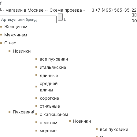
f
- магазин в Москве -
- Схема проезда -
+7 (495) 565-35-22
0
0
Женщинам
Мужчинам
О нас
Новинки
все пуховики
итальянские
длинные
средней
длины
короткие
стильные
Пуховики
с капюшоном
Новинки
с мехом
все пуховики
модные