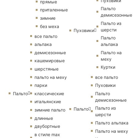
Пуховики
прямые
Пальто
приталенные
демисезонные
зимние
Пальто из
без меха
шерсти
Пуховики
все пальто
Пальто
альпака
альпака
демисезонные
Пальто на
меху
кашемировые
Куртки
шерстяные
пальто на меху
все пальто
парки
Пуховики
Пальто
классические
Пальто
демисезонные
итальянские
Пальто из
Пальто
зимние пальто
шерсти
длинные
Пальто альпака
двубортные
Пальто на меху
в стиле max