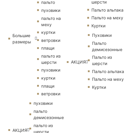
шерсти
пальто
Пальто альпака
пуховики
Пальто на меху
пальто на
меху
Куртки
куртки
Пуховики
Большие
ветровки
размеры
Пальто
плащи
демисезонные
пальто из
Пальто из
АКЦИЯ
шерсти
шерсти
пуховики
Пальто альпака
куртки
Пальто на меху
плащи
Куртки
ветровки
пуховики
пальто
демисезонные
пальто из
АКЦИЯ
шерсти