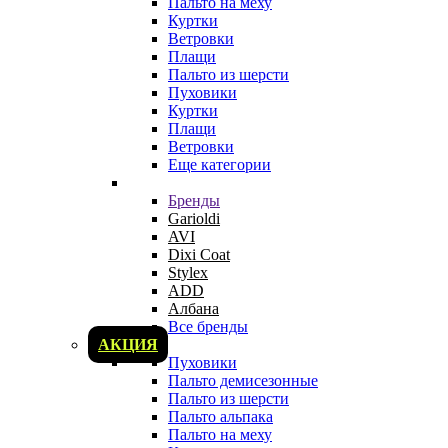
Пальто на меху
Куртки
Ветровки
Плащи
Пальто из шерсти
Пуховики
Куртки
Плащи
Ветровки
Еще категории
Бренды
Garioldi
AVI
Dixi Coat
Stylex
ADD
Албана
Все бренды
АКЦИЯ
Пуховики
Пальто демисезонные
Пальто из шерсти
Пальто альпака
Пальто на меху