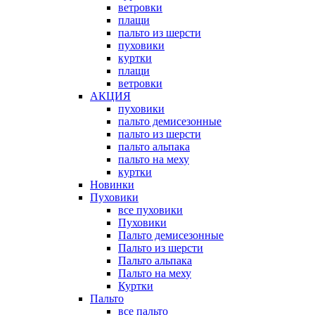
ветровки
плащи
пальто из шерсти
пуховики
куртки
плащи
ветровки
АКЦИЯ
пуховики
пальто демисезонные
пальто из шерсти
пальто альпака
пальто на меху
куртки
Новинки
Пуховики
все пуховики
Пуховики
Пальто демисезонные
Пальто из шерсти
Пальто альпака
Пальто на меху
Куртки
Пальто
все пальто