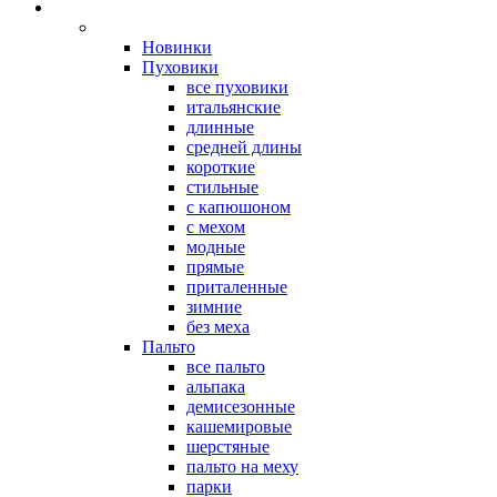
Новинки
Пуховики
все пуховики
итальянские
длинные
средней длины
короткие
стильные
с капюшоном
с мехом
модные
прямые
приталенные
зимние
без меха
Пальто
все пальто
альпака
демисезонные
кашемировые
шерстяные
пальто на меху
парки