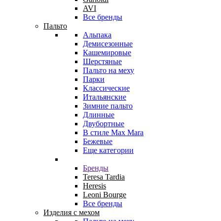
AVI
Все бренды
Пальто
Альпака
Демисезонные
Кашемировые
Шерстяные
Пальто на меху
Парки
Классические
Итальянские
Зимние пальто
Длинные
Двубортные
В стиле Max Mara
Бежевые
Еще категории
Бренды
Teresa Tardia
Heresis
Leoni Bourge
Все бренды
Изделия с мехом