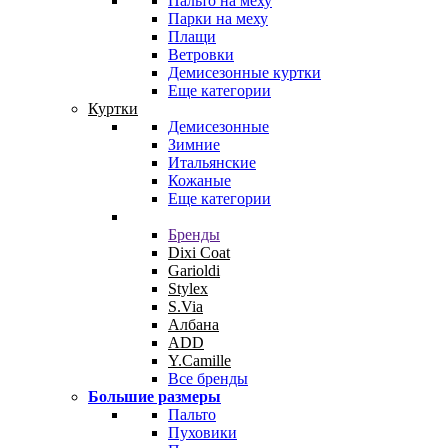
Пальто на меху
Парки на меху
Плащи
Ветровки
Демисезонные куртки
Еще категории
Куртки
Демисезонные
Зимние
Итальянские
Кожаные
Еще категории
Бренды
Dixi Coat
Garioldi
Stylex
S.Via
Албана
ADD
Y.Camille
Все бренды
Большие размеры
Пальто
Пуховики