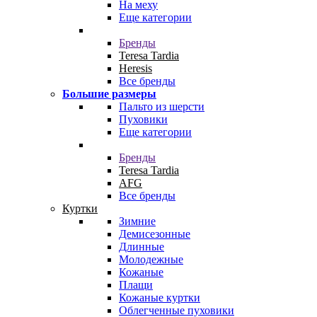
На меху
Еще категории
Бренды
Teresa Tardia
Heresis
Все бренды
Большие размеры
Пальто из шерсти
Пуховики
Еще категории
Бренды
Teresa Tardia
AFG
Все бренды
Куртки
Зимние
Демисезонные
Длинные
Молодежные
Кожаные
Плащи
Кожаные куртки
Облегченные пуховики