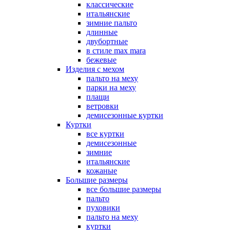
классические
итальянские
зимние пальто
длинные
двубортные
в стиле max mara
бежевые
Изделия с мехом
пальто на меху
парки на меху
плащи
ветровки
демисезонные куртки
Куртки
все куртки
демисезонные
зимние
итальянские
кожаные
Большие размеры
все большие размеры
пальто
пуховики
пальто на меху
куртки