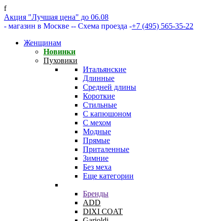
f
Акция "Лучшая цена" до 06.08
- магазин в Москве -
- Схема проезда -
+7 (495) 565-35-22
Женщинам
Новинки
Пуховики
Итальянские
Длинные
Средней длины
Короткие
Стильные
С капюшоном
С мехом
Модные
Прямые
Приталенные
Зимние
Без меха
Еще категории
Бренды
ADD
DIXI COAT
Garioldi