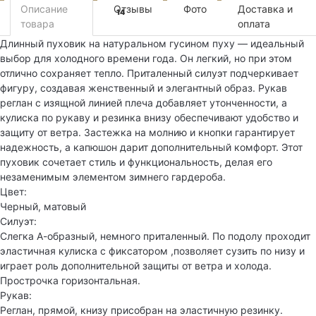
Описание
Отзывы
Фото
Доставка и
14
товара
оплата
Длинный пуховик на натуральном гусином пуху — идеальный
выбор для холодного времени года. Он легкий, но при этом
отлично сохраняет тепло. Приталенный силуэт подчеркивает
фигуру, создавая женственный и элегантный образ. Рукав
реглан с изящной линией плеча добавляет утонченности, а
кулиска по рукаву и резинка внизу обеспечивают удобство и
защиту от ветра. Застежка на молнию и кнопки гарантирует
надежность, а капюшон дарит дополнительный комфорт. Этот
пуховик сочетает стиль и функциональность, делая его
незаменимым элементом зимнего гардероба.
Цвет:
Черный, матовый
Силуэт:
Слегка А-образный, немного приталенный. По подолу проходит
эластичная кулиска с фиксатором ,позволяет сузить по низу и
играет роль дополнительной защиты от ветра и холода.
Прострочка горизонтальная.
Рукав:
Реглан, прямой, книзу присобран на эластичную резинку.