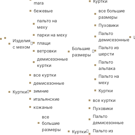
Куртки
mara
бежевые
все большие
размеры
пальто на
Пуховики
меху
Пальто
парки на меху
демисезонные
Изделия
плащи
с мехом
Пальто из
Большие
ветровки
шерсти
размеры
демисезонные
Пальто
куртки
альпака
все куртки
Пальто на
меху
демисезонные
Куртки
зимние
Куртки
итальянские
все куртки
кожаные
Пуховики
Пальто
все
демисезонные
большие
размеры
Пальто из
Куртки