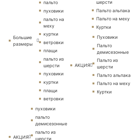
шерсти
пальто
Пальто альпака
пуховики
Пальто на меху
пальто на
меху
Куртки
куртки
Пуховики
Большие
ветровки
размеры
Пальто
плащи
демисезонные
пальто из
Пальто из
АКЦИЯ
шерсти
шерсти
пуховики
Пальто альпака
куртки
Пальто на меху
плащи
Куртки
ветровки
пуховики
пальто
демисезонные
пальто из
АКЦИЯ
шерсти