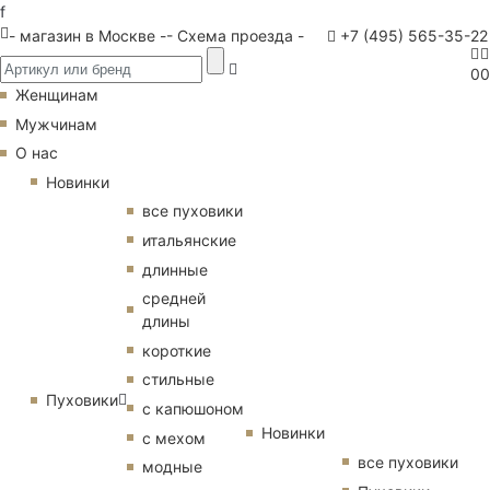
f
- магазин в Москве -
- Схема проезда -
+7 (495) 565-35-22
0
0
Женщинам
Мужчинам
О нас
Новинки
все пуховики
итальянские
длинные
средней
длины
короткие
стильные
Пуховики
с капюшоном
Новинки
с мехом
все пуховики
модные