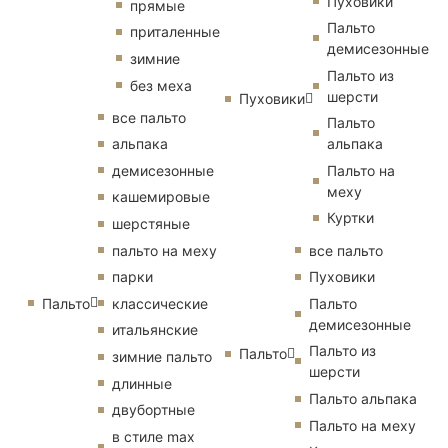
Пуховики
прямые
Пальто
приталенные
демисезонные
зимние
Пальто из
без меха
шерсти
Пуховики
все пальто
Пальто
альпака
альпака
демисезонные
Пальто на
меху
кашемировые
Куртки
шерстяные
пальто на меху
все пальто
парки
Пуховики
Пальто
классические
Пальто
демисезонные
итальянские
Пальто из
Пальто
зимние пальто
шерсти
длинные
Пальто альпака
двубортные
Пальто на меху
в стиле max