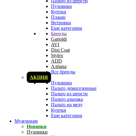
Пальто из шерсти
Пуховики
Куртки
Плащи
Ветровки
Еще категории
Бренды
Garioldi
AVI
Dixi Coat
Stylex
ADD
Албана
Все бренды
АКЦИЯ
Пуховики
Пальто демисезонные
Пальто из шерсти
Пальто альпака
Пальто на меху
Куртки
Еще категории
Мужчинам
Новинки
Пуховики