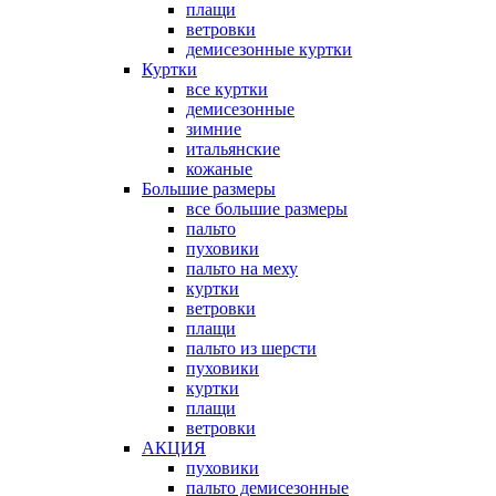
плащи
ветровки
демисезонные куртки
Куртки
все куртки
демисезонные
зимние
итальянские
кожаные
Большие размеры
все большие размеры
пальто
пуховики
пальто на меху
куртки
ветровки
плащи
пальто из шерсти
пуховики
куртки
плащи
ветровки
АКЦИЯ
пуховики
пальто демисезонные