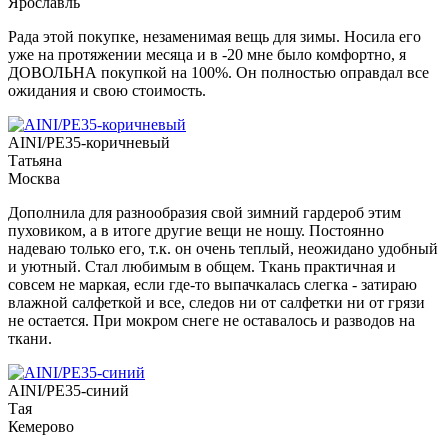
Ярославль
Рада этой покупке, незаменимая вещь для зимы. Носила его
уже на протяжении месяца и в -20 мне было комфортно, я
ДОВОЛЬНА покупкой на 100%. Он полностью оправдал все
ожидания и свою стоимость.
AINI/PE35-коричневый
Татьяна
Москва
Дополнила для разнообразия свой зимний гардероб этим
пуховиком, а в итоге другие вещи не ношу. Постоянно
надеваю только его, т.к. он очень теплый, неожидано удобный
и уютный. Стал любимым в общем. Ткань практичная и
совсем не маркая, если где-то выпачкалась слегка - затираю
влажной салфеткой и все, следов ни от салфетки ни от грязи
не остается. При мокром снеге не оставалось и разводов на
ткани.
AINI/PE35-синий
Тая
Кемерово