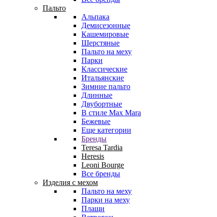
Пальто
Альпака
Демисезонные
Кашемировые
Шерстяные
Пальто на меху
Парки
Классические
Итальянские
Зимние пальто
Длинные
Двубортные
В стиле Max Mara
Бежевые
Еще категории
Бренды
Teresa Tardia
Heresis
Leoni Bourge
Все бренды
Изделия с мехом
Пальто на меху
Парки на меху
Плащи