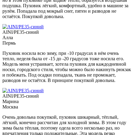
но в этом пуховике при ходьбе тепло, образуется воздушная
подушка. Пуховик лёгкий, комфортный, удобно в машине за
рулём. Попадала под мокрый снег, пятен и разводов не
остаётся. Покупкой довольна.
AINI/PE35-синий
Алла
Пермь
Пуховик носила всю зиму, при -10 градусах в нём очень
тепло, неделя была от -15 до -20 градусов тоже носила его.
Модель меня устраивает, хотела пуховик для каждодневной
носки, городского стиля, чтобы можно было накинуть рюкзак
и побежать. Под осадки попадала, ткань не промокает,
разводов не остаётся. В принципе покупкой довольна.
AINI/PE35-синий
Марина
Москва
Очень довольна покупкой, пуховик шикарный, тёплый,
лёгкий, конечно рассчитан для холодной зимы. В этом году
зима была тёплая, поэтому одела всего несколько раз, но
впечатления только положительные. Эта модель резко