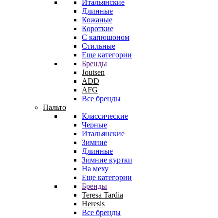
Итальянские
Длинные
Кожаные
Короткие
С капюшоном
Стильные
Еще категории
Бренды
Joutsen
ADD
AFG
Все бренды
Пальто
Классические
Черные
Итальянские
Зимние
Длинные
Зимние куртки
На меху
Еще категории
Бренды
Teresa Tardia
Heresis
Все бренды