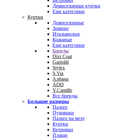
Ветровки
Демисезонные куртки
Еще категории
Куртки
Демисезонные
Зимние
Итальянские
Кожаные
Еще категории
Бренды
Dixi Coat
Garioldi
Stylex
S.Via
Албана
ADD
Y.Camille
Все бренды
Большие размеры
Пальто
Пуховики
Пальто на меху
Куртки
Ветровки
Плащи