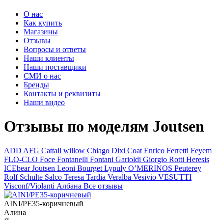
О нас
Как купить
Магазины
Отзывы
Вопросы и ответы
Наши клиенты
Наши поставщики
СМИ о нас
Бренды
Контакты и реквизиты
Наши видео
Отзывы по моделям Joutsen
ADD
AFG
Cattail willow
Chiago
Dixi Coat
Enrico Ferretti
Feyem
FLO-CLO
Foce
Fontanelli
Fontani
Garioldi
Giorgio Rotti
Heresis
ICEbear
Joutsen
Leoni Bourget
Lypuly
O’MERINOS
Peuterey
Rolf Schulte
Salco
Teresa Tardia
Veralba
Vesivio
VESUTTI
Visconf/Violanti
Албана
Все отзывы
AINI/PE35-коричневый
Алина