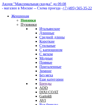
Акция "Максимальная скидка" до 09.08
- магазин в Москве -
- Схема проезда -
+7 (495) 565-35-22
Женщинам
Новинки
Пуховики
Итальянские
Длинные
Средней длины
Короткие
Стильные
С капюшоном
С мехом
Модные
Прямые
Приталенные
Зимние
Без меха
Еще категории
Бренды
ADD
DIXI COAT
Garioldi
AVI
Все бренды