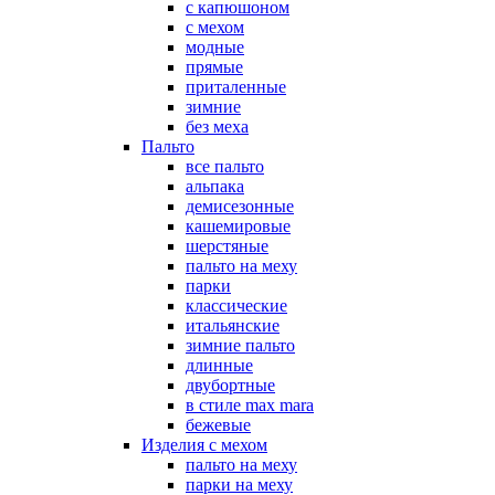
с капюшоном
с мехом
модные
прямые
приталенные
зимние
без меха
Пальто
все пальто
альпака
демисезонные
кашемировые
шерстяные
пальто на меху
парки
классические
итальянские
зимние пальто
длинные
двубортные
в стиле max mara
бежевые
Изделия с мехом
пальто на меху
парки на меху