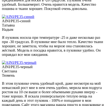
предназначен для носки в -20 градусов. Пуховик очень
удобный. Большемерит. Очень нравится модель. Качество
пошива и ткани хорошее. Покупкой очень довольна.
AINI/PE35-синий
Татьяна
Надым
Я пуховик носила при температуре -25 и даже несколько раз
при -30 градусах. В пуховике мне было тепло. Качество ткани
хорошее, не заметила, чтобы на морозе она становилась
жёсткой. Модель и посадка нравится, в пуховике удобно. Он
оправдал все мои ожидания.
AINI/PE35-черный
Светлана
Тюмень
В этом пуховике очень удобный крой, даже несмотря на мой
невысокий рост мне в нем очень удобно, мерила моя подруга
ростом на 10 см выше и более объемными руками вверху -
тоже хорошо. Я искала универсальную теплую вещь на
каждый день и этот пуховик - 100%-е попадание в мои
пожелания. Сайт этого магазина нашла просто в поисковике и