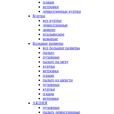
плащи
ветровки
демисезонные куртки
Куртки
все куртки
демисезонные
зимние
итальянские
кожаные
Большие размеры
все большие размеры
пальто
пуховики
пальто на меху
куртки
ветровки
плащи
пальто из шерсти
пуховики
куртки
плащи
ветровки
АКЦИЯ
пуховики
пальто демисезонные