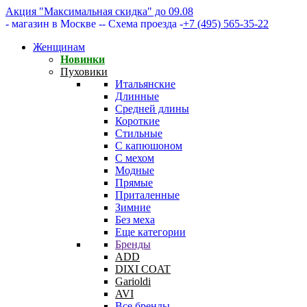
Акция "Максимальная скидка" до 09.08
- магазин в Москве -
- Схема проезда -
+7 (495) 565-35-22
Женщинам
Новинки
Пуховики
Итальянские
Длинные
Средней длины
Короткие
Стильные
С капюшоном
С мехом
Модные
Прямые
Приталенные
Зимние
Без меха
Еще категории
Бренды
ADD
DIXI COAT
Garioldi
AVI
Все бренды