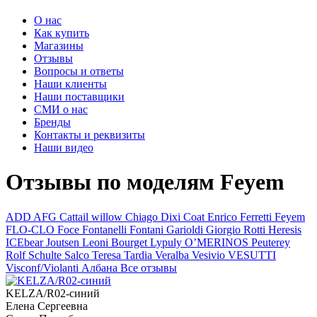
О нас
Как купить
Магазины
Отзывы
Вопросы и ответы
Наши клиенты
Наши поставщики
СМИ о нас
Бренды
Контакты и реквизиты
Наши видео
Отзывы по моделям Feyem
ADD
AFG
Cattail willow
Chiago
Dixi Coat
Enrico Ferretti
Feyem
FLO-CLO
Foce
Fontanelli
Fontani
Garioldi
Giorgio Rotti
Heresis
ICEbear
Joutsen
Leoni Bourget
Lypuly
O’MERINOS
Peuterey
Rolf Schulte
Salco
Teresa Tardia
Veralba
Vesivio
VESUTTI
Visconf/Violanti
Албана
Все отзывы
KELZA/R02-синий
Елена Сергеевна