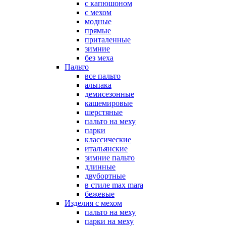
с капюшоном
с мехом
модные
прямые
приталенные
зимние
без меха
Пальто
все пальто
альпака
демисезонные
кашемировые
шерстяные
пальто на меху
парки
классические
итальянские
зимние пальто
длинные
двубортные
в стиле max mara
бежевые
Изделия с мехом
пальто на меху
парки на меху