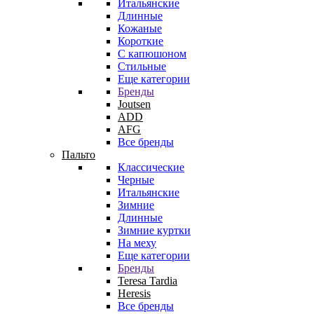
Итальянские
Длинные
Кожаные
Короткие
С капюшоном
Стильные
Еще категории
Бренды
Joutsen
ADD
AFG
Все бренды
Пальто
Классические
Черные
Итальянские
Зимние
Длинные
Зимние куртки
На меху
Еще категории
Бренды
Teresa Tardia
Heresis
Все бренды