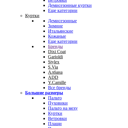
Ветровки
Демисезонные куртки
Еще категории
Куртки
Демисезонные
Зимние
Итальянские
Кожаные
Еще категории
Бренды
Dixi Coat
Garioldi
Stylex
S.Via
Албана
ADD
Y.Camille
Все бренды
Большие размеры
Пальто
Пуховики
Пальто на меху
Куртки
Ветровки
Плащи