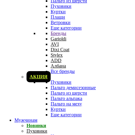
Пальто из шерсти
Пуховики
Куртки
Плащи
Ветровки
Еще категории
Бренды
Garioldi
AVI
Dixi Coat
Stylex
ADD
Албана
Все бренды
АКЦИЯ
Пуховики
Пальто демисезонные
Пальто из шерсти
Пальто альпака
Пальто на меху
Куртки
Еще категории
Мужчинам
Новинки
Пуховики