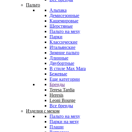
Пальто
Альпака
Демисезонные
Кашемировые
Шерстяные
Пальто на меху
Парки
Классические
Итальянские
Зимние пальто
Длинные
Двубортные
В стиле Max Mara
Бежевые
Еще категории
Бренды
Teresa Tardia
Heresis
Leoni Bourge
Все бренды
Изделия с мехом
Пальто на меху
Парки на меху
Плащи