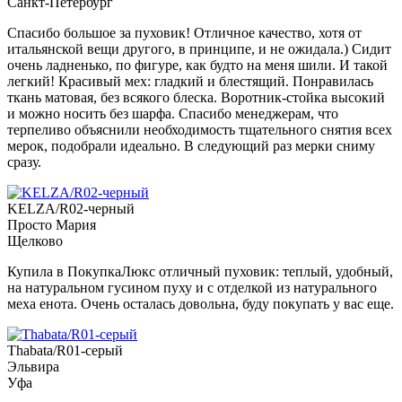
Санкт-Петербург
Спасибо большое за пуховик! Отличное качество, хотя от
итальянской вещи другого, в принципе, и не ожидала.) Сидит
очень ладненько, по фигуре, как будто на меня шили. И такой
легкий! Красивый мех: гладкий и блестящий. Понравилась
ткань матовая, без всякого блеска. Воротник-стойка высокий
и можно носить без шарфа. Спасибо менеджерам, что
терпеливо объяснили необходимость тщательного снятия всех
мерок, подобрали идеально. В следующий раз мерки сниму
сразу.
KELZA/R02-черный
Просто Мария
Щелково
Купила в ПокупкаЛюкс отличный пуховик: теплый, удобный,
на натуральном гусином пуху и с отделкой из натурального
меха енота. Очень осталась довольна, буду покупать у вас еще.
Thabata/R01-серый
Эльвира
Уфа