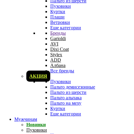
Пальто из шерсти
Пуховики
Куртки
Плащи
Ветровки
Еще категории
Бренды
Garioldi
AVI
Dixi Coat
Stylex
ADD
Албана
Все бренды
АКЦИЯ
Пуховики
Пальто демисезонные
Пальто из шерсти
Пальто альпака
Пальто на меху
Куртки
Еще категории
Мужчинам
Новинки
Пуховики