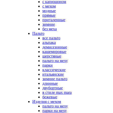
с капюшоном
с мехом
модные
прямые
приталенные
зимние
без меха
Пальто
все пальто
альпака
демисезонные
кашемировые
шерстяные
пальто на меху
парки
классические
итальянские
зимние пальто
длинные
двубортные
в стиле max mara
бежевые
Изделия с мехом
пальто на меху
парки на меху