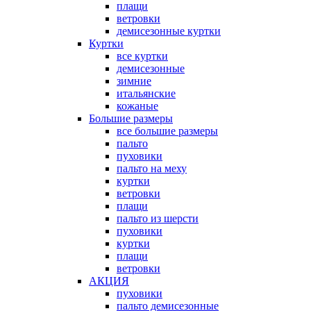
плащи
ветровки
демисезонные куртки
Куртки
все куртки
демисезонные
зимние
итальянские
кожаные
Большие размеры
все большие размеры
пальто
пуховики
пальто на меху
куртки
ветровки
плащи
пальто из шерсти
пуховики
куртки
плащи
ветровки
АКЦИЯ
пуховики
пальто демисезонные