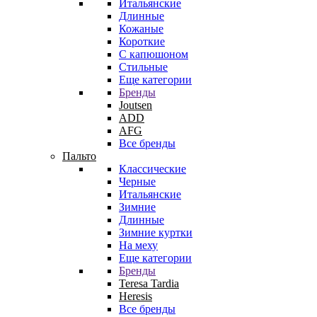
Итальянские
Длинные
Кожаные
Короткие
С капюшоном
Стильные
Еще категории
Бренды
Joutsen
ADD
AFG
Все бренды
Пальто
Классические
Черные
Итальянские
Зимние
Длинные
Зимние куртки
На меху
Еще категории
Бренды
Teresa Tardia
Heresis
Все бренды