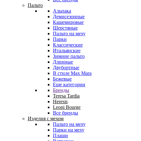
Пальто
Альпака
Демисезонные
Кашемировые
Шерстяные
Пальто на меху
Парки
Классические
Итальянские
Зимние пальто
Длинные
Двубортные
В стиле Max Mara
Бежевые
Еще категории
Бренды
Teresa Tardia
Heresis
Leoni Bourge
Все бренды
Изделия с мехом
Пальто на меху
Парки на меху
Плащи