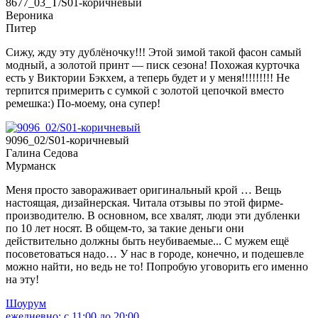
8677_03_T/S01-коричневый
Вероника
Питер
Сижу, жду эту дублёночку!!! Этой зимой такой фасон самый
модный, а золотой принт — писк сезона! Похожая курточка
есть у Виктории Бэкхем, а теперь будет и у меня!!!!!!!!! Не
терпится примерить с сумкой с золотой цепочкой вместо
ремешка:) По-моему, она супер!
9096_02/S01-коричневый
Галина Седова
Мурманск
Меня просто завораживает оригинальный крой … Вещь
настоящая, дизайнерская. Читала отзывы по этой фирме-
производителю. В основном, все хвалят, люди эти дубленки
по 10 лет носят. В общем-то, за такие деньги они
действительно должны быть неубиваемые... С мужем ещё
посоветоваться надо… У нас в городе, конечно, и подешевле
можно найти, но ведь не то! Попробую уговорить его именно
на эту!
Шоурум
ежедневно: с 11:00 до 20:00.