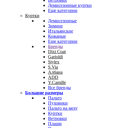
Ветровки
Демисезонные куртки
Еще категории
Куртки
Демисезонные
Зимние
Итальянские
Кожаные
Еще категории
Бренды
Dixi Coat
Garioldi
Stylex
S.Via
Албана
ADD
Y.Camille
Все бренды
Большие размеры
Пальто
Пуховики
Пальто на меху
Куртки
Ветровки
Плащи