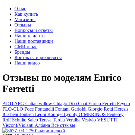
О нас
Как купить
Магазины
Отзывы
Вопросы и ответы
Наши клиенты
Наши поставщики
СМИ о нас
Бренды
Контакты и реквизиты
Наши видео
Отзывы по моделям Enrico
Ferretti
ADD
AFG
Cattail willow
Chiago
Dixi Coat
Enrico Ferretti
Feyem
FLO-CLO
Foce
Fontanelli
Fontani
Garioldi
Giorgio Rotti
Heresis
ICEbear
Joutsen
Leoni Bourget
Lypuly
O’MERINOS
Peuterey
Rolf Schulte
Salco
Teresa Tardia
Veralba
Vesivio
VESUTTI
Visconf/Violanti
Албана
Все отзывы