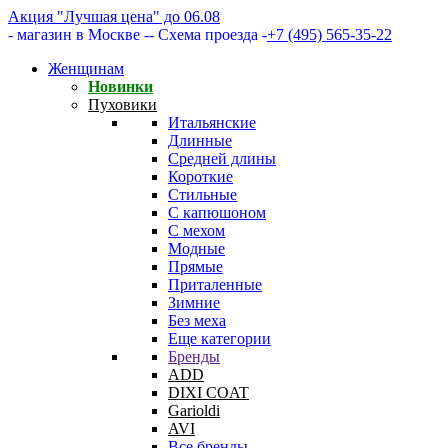
Акция "Лучшая цена" до 06.08
- магазин в Москве -
- Схема проезда -
+7 (495) 565-35-22
Женщинам
Новинки
Пуховики
Итальянские
Длинные
Средней длины
Короткие
Стильные
С капюшоном
С мехом
Модные
Прямые
Приталенные
Зимние
Без меха
Еще категории
Бренды
ADD
DIXI COAT
Garioldi
AVI
Все бренды