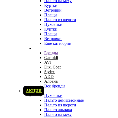
Пальто на меху
Куртки
Ветровки
Плащи
Пальто из шерсти
Пуховики
Куртки
Плащи
Ветровки
Еще категории
Бренды
Garioldi
AVI
Dixi Coat
Stylex
ADD
Албана
Все бренды
АКЦИЯ
Пуховики
Пальто демисезонные
Пальто из шерсти
Пальто альпака
Пальто на меху