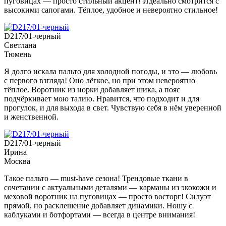
пуговицах — просто стильный акцент! Идеально смотрится с
высокими сапогами. Тёплое, удобное и невероятно стильное!
D217/01-черный
Светлана
Тюмень
Я долго искала пальто для холодной погоды, и это — любовь
с первого взгляда! Оно лёгкое, но при этом невероятно
тёплое. Воротник из норки добавляет шика, а пояс
подчёркивает мою талию. Нравится, что подходит и для
прогулок, и для выхода в свет. Чувствую себя в нём уверенной
и женственной.
D217/01-черный
Ирина
Москва
Такое пальто — must-have сезона! Трендовые ткани в
сочетании с актуальными деталями — карманы из экокожи и
меховой воротник на пуговицах — просто восторг! Силуэт
прямой, но расклешение добавляет динамики. Ношу с
каблуками и ботфортами — всегда в центре внимания!