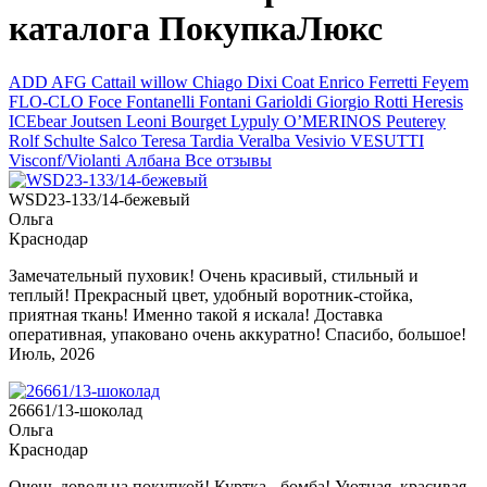
каталога ПокупкаЛюкс
ADD
AFG
Cattail willow
Chiago
Dixi Coat
Enrico Ferretti
Feyem
FLO-CLO
Foce
Fontanelli
Fontani
Garioldi
Giorgio Rotti
Heresis
ICEbear
Joutsen
Leoni Bourget
Lypuly
O’MERINOS
Peuterey
Rolf Schulte
Salco
Teresa Tardia
Veralba
Vesivio
VESUTTI
Visconf/Violanti
Албана
Все отзывы
WSD23-133/14-бежевый
Ольга
Краснодар
Замечательный пуховик! Очень красивый, стильный и
теплый! Прекрасный цвет, удобный воротник-стойка,
приятная ткань! Именно такой я искала! Доставка
оперативная, упаковано очень аккуратно! Спасибо, большое!
Июль, 2026
26661/13-шоколад
Ольга
Краснодар
Очень довольна покупкой! Куртка - бомба! Уютная, красивая