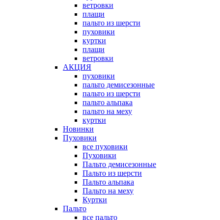
ветровки
плащи
пальто из шерсти
пуховики
куртки
плащи
ветровки
АКЦИЯ
пуховики
пальто демисезонные
пальто из шерсти
пальто альпака
пальто на меху
куртки
Новинки
Пуховики
все пуховики
Пуховики
Пальто демисезонные
Пальто из шерсти
Пальто альпака
Пальто на меху
Куртки
Пальто
все пальто