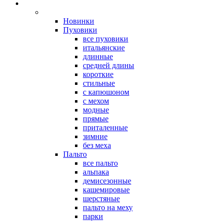
Новинки
Пуховики
все пуховики
итальянские
длинные
средней длины
короткие
стильные
с капюшоном
с мехом
модные
прямые
приталенные
зимние
без меха
Пальто
все пальто
альпака
демисезонные
кашемировые
шерстяные
пальто на меху
парки