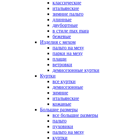
классические
итальянские
зимние пальто
длинные
двубортные
в стиле max mara
бежевые
Изделия с мехом
пальто на меху
парки на меху
плащи
ветровки
демисезонные куртки
Куртки
все куртки
демисезонные
зимние
итальянские
кожаные
Большие размеры
все большие размеры
пальто
пуховики
пальто на меху
куртки