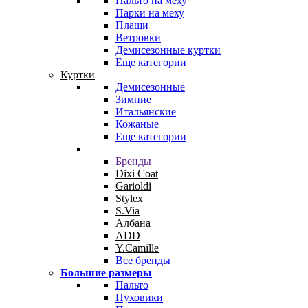
Пальто на меху
Парки на меху
Плащи
Ветровки
Демисезонные куртки
Еще категории
Куртки
Демисезонные
Зимние
Итальянские
Кожаные
Еще категории
Бренды
Dixi Coat
Garioldi
Stylex
S.Via
Албана
ADD
Y.Camille
Все бренды
Большие размеры
Пальто
Пуховики