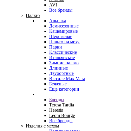
AVI
Все бренды
Пальто
Альпака
Демисезонные
Кашемировые
Шерстяные
Пальто на меху
Парки
Классические
Итальянские
Зимние пальто
Длинные
Двубортные
В стиле Max Mara
Бежевые
Еще категории
Бренды
Teresa Tardia
Heresis
Leoni Bourge
Все бренды
Изделия с мехом