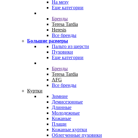
На меху
Еще категории
Бренды
Teresa Tardia
Heresis
Все бренды
Большие размеры
Пальто из шерсти
Пуховики
Еще категории
Бренды
Teresa Tardia
AFG
Все бренды
Куртки
Зимние
Демисезонные
Длинные
Молодежные
Кожаные
Плащи
Кожаные куртки
Облегченные пуховики