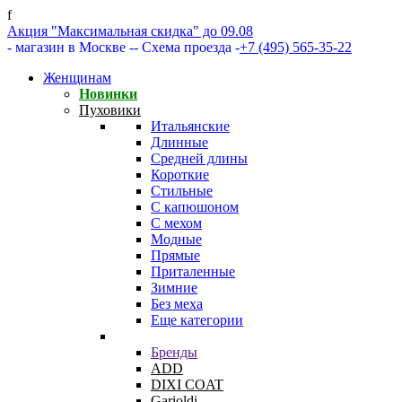
f
Акция "Максимальная скидка" до 09.08
- магазин в Москве -
- Схема проезда -
+7 (495) 565-35-22
Женщинам
Новинки
Пуховики
Итальянские
Длинные
Средней длины
Короткие
Стильные
С капюшоном
С мехом
Модные
Прямые
Приталенные
Зимние
Без меха
Еще категории
Бренды
ADD
DIXI COAT
Garioldi