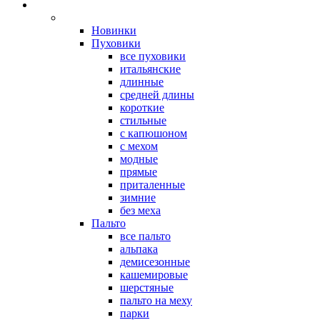
Новинки
Пуховики
все пуховики
итальянские
длинные
средней длины
короткие
стильные
с капюшоном
с мехом
модные
прямые
приталенные
зимние
без меха
Пальто
все пальто
альпака
демисезонные
кашемировые
шерстяные
пальто на меху
парки