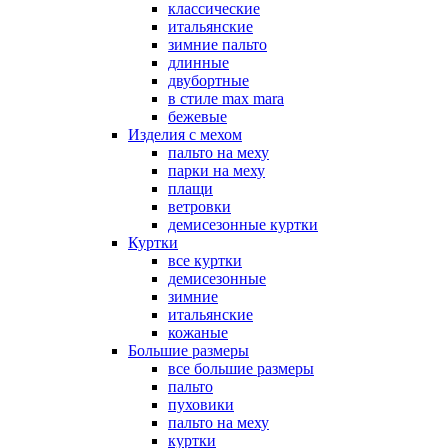
классические
итальянские
зимние пальто
длинные
двубортные
в стиле max mara
бежевые
Изделия с мехом
пальто на меху
парки на меху
плащи
ветровки
демисезонные куртки
Куртки
все куртки
демисезонные
зимние
итальянские
кожаные
Большие размеры
все большие размеры
пальто
пуховики
пальто на меху
куртки