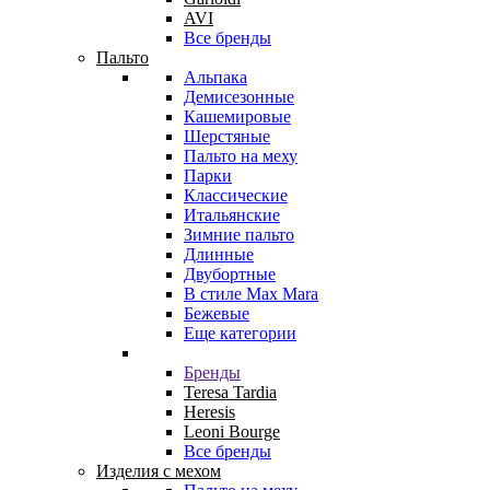
AVI
Все бренды
Пальто
Альпака
Демисезонные
Кашемировые
Шерстяные
Пальто на меху
Парки
Классические
Итальянские
Зимние пальто
Длинные
Двубортные
В стиле Max Mara
Бежевые
Еще категории
Бренды
Teresa Tardia
Heresis
Leoni Bourge
Все бренды
Изделия с мехом