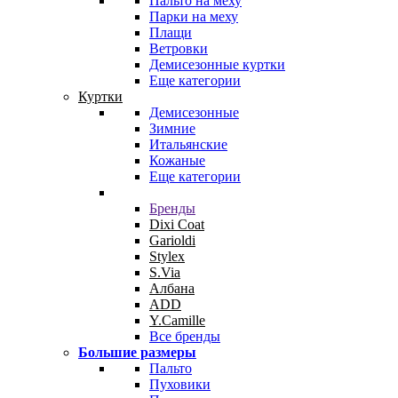
Пальто на меху
Парки на меху
Плащи
Ветровки
Демисезонные куртки
Еще категории
Куртки
Демисезонные
Зимние
Итальянские
Кожаные
Еще категории
Бренды
Dixi Coat
Garioldi
Stylex
S.Via
Албана
ADD
Y.Camille
Все бренды
Большие размеры
Пальто
Пуховики