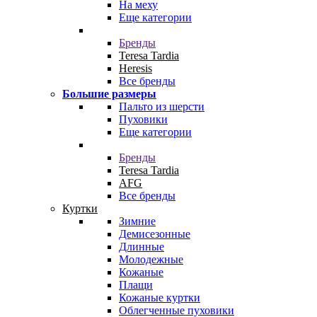
На меху
Еще категории
Бренды
Teresa Tardia
Heresis
Все бренды
Большие размеры
Пальто из шерсти
Пуховики
Еще категории
Бренды
Teresa Tardia
AFG
Все бренды
Куртки
Зимние
Демисезонные
Длинные
Молодежные
Кожаные
Плащи
Кожаные куртки
Облегченные пуховики