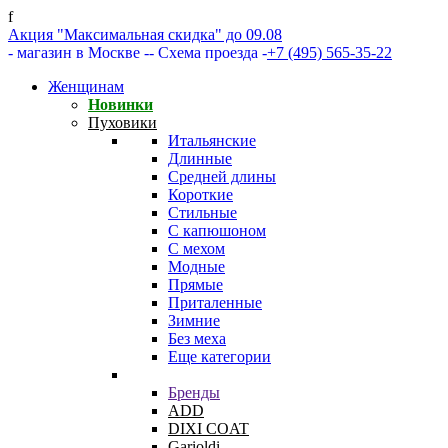
f
Акция "Максимальная скидка" до 09.08
- магазин в Москве -
- Схема проезда -
+7 (495) 565-35-22
Женщинам
Новинки
Пуховики
Итальянские
Длинные
Средней длины
Короткие
Стильные
С капюшоном
С мехом
Модные
Прямые
Приталенные
Зимние
Без меха
Еще категории
Бренды
ADD
DIXI COAT
Garioldi