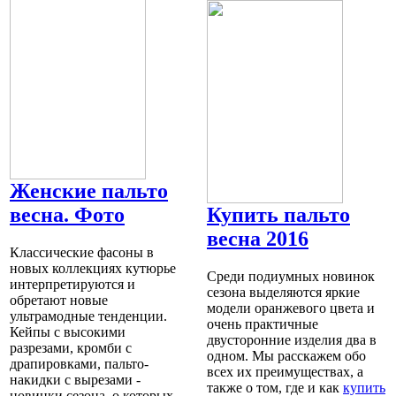
Женские пальто
весна. Фото
Купить пальто
весна 2016
Классические фасоны в
новых коллекциях кутюрье
Среди подиумных новинок
интерпретируются и
сезона выделяются яркие
обретают новые
модели оранжевого цвета и
ультрамодные тенденции.
очень практичные
Кейпы с высокими
двусторонние изделия два в
разрезами, кромби с
одном. Мы расскажем обо
драпировками, пальто-
всех их преимуществах, а
накидки с вырезами -
также о том, где и как
купить
новинки сезона, о которых