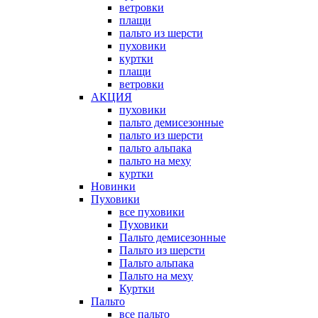
ветровки
плащи
пальто из шерсти
пуховики
куртки
плащи
ветровки
АКЦИЯ
пуховики
пальто демисезонные
пальто из шерсти
пальто альпака
пальто на меху
куртки
Новинки
Пуховики
все пуховики
Пуховики
Пальто демисезонные
Пальто из шерсти
Пальто альпака
Пальто на меху
Куртки
Пальто
все пальто