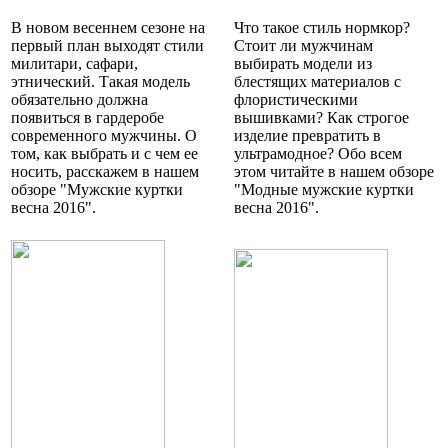
В новом весеннем сезоне на
Что такое стиль нормкор?
первый план выходят стили
Стоит ли мужчинам
милитари, сафари,
выбирать модели из
этнический. Такая модель
блестящих материалов с
обязательно должна
флористическими
появиться в гардеробе
вышивками? Как строгое
современного мужчины. О
изделие превратить в
том, как выбрать и с чем ее
ультрамодное? Обо всем
носить, расскажем в нашем
этом читайте в нашем обзоре
обзоре "Мужские куртки
"Модные мужские куртки
весна 2016".
весна 2016".