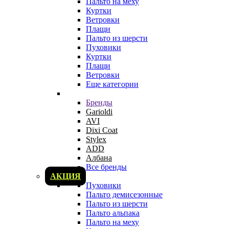
Пальто на меху
Куртки
Ветровки
Плащи
Пальто из шерсти
Пуховики
Куртки
Плащи
Ветровки
Еще категории
Бренды
Garioldi
AVI
Dixi Coat
Stylex
ADD
Албана
Все бренды
АКЦИЯ
Пуховики
Пальто демисезонные
Пальто из шерсти
Пальто альпака
Пальто на меху