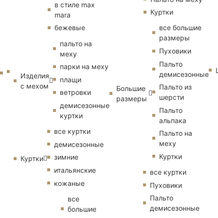
в стиле max
Куртки
mara
бежевые
все большие
размеры
пальто на
Пуховики
меху
Пальто
парки на меху
демисезонные
Изделия
плащи
с мехом
Пальто из
Большие
ветровки
шерсти
размеры
демисезонные
Пальто
куртки
альпака
все куртки
Пальто на
меху
демисезонные
Куртки
зимние
Куртки
итальянские
все куртки
кожаные
Пуховики
Пальто
все
демисезонные
большие