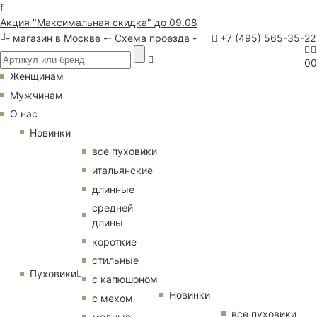
f
Акция "Максимальная скидка" до 09.08
- магазин в Москве -
- Схема проезда -
+7 (495) 565-35-22
0
0
Женщинам
Мужчинам
О нас
Новинки
все пуховики
итальянские
длинные
средней
длины
короткие
стильные
Пуховики
с капюшоном
Новинки
с мехом
все пуховики
модные