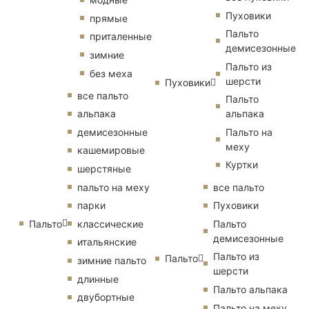
Пуховики
прямые
Пальто
приталенные
демисезонные
зимние
Пальто из
без меха
шерсти
Пуховики
все пальто
Пальто
альпака
альпака
демисезонные
Пальто на
меху
кашемировые
Куртки
шерстяные
пальто на меху
все пальто
парки
Пуховики
Пальто
классические
Пальто
демисезонные
итальянские
Пальто из
Пальто
зимние пальто
шерсти
длинные
Пальто альпака
двубортные
Пальто на меху