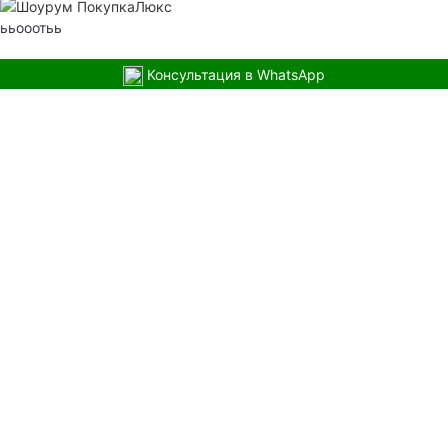
ььооотьь
Консультация в WhatsApp