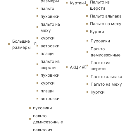
размеры
Пальто из
Куртки
шерсти
пальто
Пальто альпака
пуховики
Пальто на меху
пальто на
меху
Куртки
куртки
Пуховики
Большие
ветровки
размеры
Пальто
плащи
демисезонные
пальто из
Пальто из
АКЦИЯ
шерсти
шерсти
пуховики
Пальто альпака
куртки
Пальто на меху
плащи
Куртки
ветровки
пуховики
пальто
демисезонные
пальто из