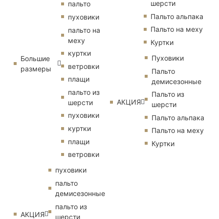
шерсти
пальто
Пальто альпака
пуховики
Пальто на меху
пальто на
меху
Куртки
куртки
Пуховики
Большие
ветровки
размеры
Пальто
плащи
демисезонные
пальто из
Пальто из
АКЦИЯ
шерсти
шерсти
пуховики
Пальто альпака
куртки
Пальто на меху
плащи
Куртки
ветровки
пуховики
пальто
демисезонные
пальто из
АКЦИЯ
шерсти