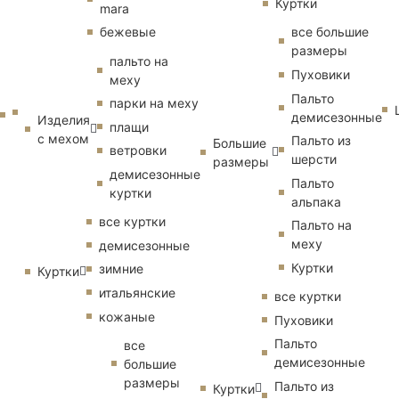
Куртки
mara
бежевые
все большие
размеры
пальто на
Пуховики
меху
Пальто
парки на меху
демисезонные
Изделия
плащи
с мехом
Пальто из
Большие
ветровки
шерсти
размеры
демисезонные
Пальто
куртки
альпака
все куртки
Пальто на
меху
демисезонные
Куртки
зимние
Куртки
итальянские
все куртки
кожаные
Пуховики
Пальто
все
демисезонные
большие
размеры
Пальто из
Куртки