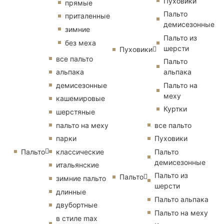
Пуховики
прямые
Пальто
приталенные
демисезонные
зимние
Пальто из
без меха
шерсти
Пуховики
все пальто
Пальто
альпака
альпака
демисезонные
Пальто на
меху
кашемировые
Куртки
шерстяные
пальто на меху
все пальто
парки
Пуховики
Пальто
классические
Пальто
демисезонные
итальянские
Пальто из
Пальто
зимние пальто
шерсти
длинные
Пальто альпака
двубортные
Пальто на меху
в стиле max