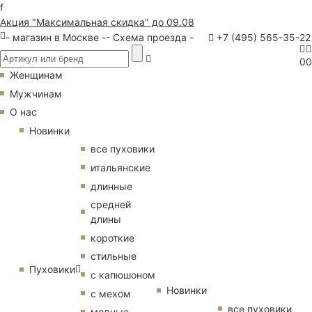
f
Акция "Максимальная скидка" до 09.08
- магазин в Москве -
- Схема проезда -
+7 (495) 565-35-22
0
0
Женщинам
Мужчинам
О нас
Новинки
все пуховики
итальянские
длинные
средней
длины
короткие
стильные
Пуховики
с капюшоном
Новинки
с мехом
все пуховики
модные