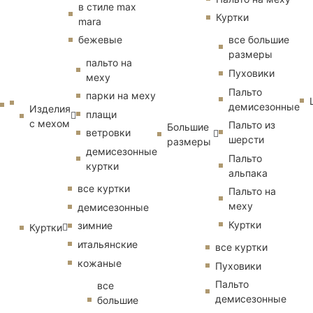
в стиле max
Куртки
mara
бежевые
все большие
размеры
пальто на
Пуховики
меху
Пальто
парки на меху
демисезонные
Изделия
плащи
с мехом
Пальто из
Большие
ветровки
шерсти
размеры
демисезонные
Пальто
куртки
альпака
все куртки
Пальто на
меху
демисезонные
Куртки
зимние
Куртки
итальянские
все куртки
кожаные
Пуховики
Пальто
все
демисезонные
большие