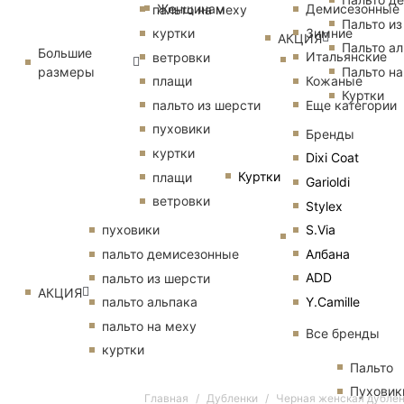
Женщинам
Демисезонные
пальто на меху
Пальто из
Зимние
куртки
АКЦИЯ
Пальто ал
Большие
Итальянские
ветровки
размеры
Пальто на
Кожаные
плащи
Куртки
Еще категории
пальто из шерсти
пуховики
Бренды
куртки
Dixi Coat
Куртки
плащи
Garioldi
ветровки
Stylex
S.Via
пуховики
Албана
пальто демисезонные
ADD
пальто из шерсти
АКЦИЯ
Y.Camille
пальто альпака
пальто на меху
Все бренды
куртки
Пальто
Пуховик
Главная
Дубленки
Черная женская дубленк