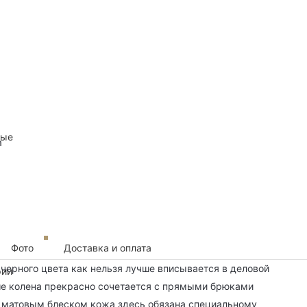
ные
а
Фото
Доставка и оплата
о черного цвета как нельзя лучше вписывается в деловой
рии
ше колена прекрасно сочетается с прямыми брюками
м матовым блеском кожа здесь обязана специальному