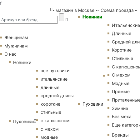
f
- магазин в Москве -
- Схема проезда -
Новинки
Итальянские
Длинные
Женщинам
Средней дл
Мужчинам
Короткие
О нас
Стильные
Новинки
С капюшоно
все пуховики
С мехом
итальянские
Модные
длинные
Прямые
средней длины
Приталенны
Пуховики
короткие
Зимние
стильные
Без меха
с капюшоном
Пуховики
Еще категор
с мехом
Бренды
модные