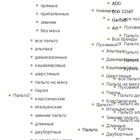
ADD
прямые
Новинки
DIXI COAT
приталенные
все пу
Garioldi
зимние
Пухови
AVI
без меха
Пальто
Все бренды
все пальто
Пальто
Пуховики
альпака
Альпака
Пальто
демисезонные
Демисезонные
Пальто
кашемировые
Кашемировые
Куртки
шерстяные
Шерстяные
все пальт
пальто на меху
Пальто на меху
Пуховики
парки
Парки
Пальто
Пальто д
классические
Классические
Пальто из
Пальто
итальянские
Итальянские
Пальто ал
зимние пальто
Зимние пальто
Пальто на
длинные
Длинные
Куртки
Пальто
двубортные
Двубортные
в