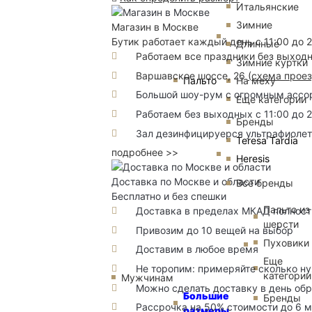
Итальянские
Зимние
Магазин в Москве
Бутик работает каждый день с 11:00 до 
Длинные
Работаем все праздники без выход
Зимние куртки
Варшавское шоссе, 26
(
схема прое
Пальто
На меху
Большой шоу-рум с огромным ассорт
Еще категории
Работаем без выходных с 11:00 до 
Бренды
Зал дезинфицируерся ультрафиоле
Teresa Tardia
подробнее >>
Heresis
Доставка по Москве и области
Все бренды
Бесплатно и без спешки
Пальто из
Доставка в пределах МКАД полность
шерсти
Привозим до 10 вещей на выбор
Пуховики
Доставим в любое время
Еще
Не торопим: примеряйте сколько н
категории
Мужчинам
Можно сделать доставку в день об
Большие
Бренды
Рассрочка на 50% стоимости до 6 
размеры