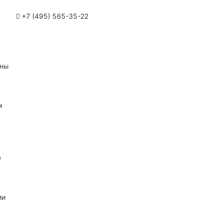
+7 (495) 565-35-22
ины
м
е
ии