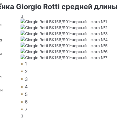
на
ка Giorgio Rotti средней длины
и
з
и
1
2
и
3
4
ии
5
6
7