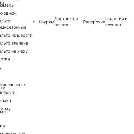
ra
азмеры
уховики
Доставка и
Гарантии и
альто
Шоурум
Рассрочка
оплата
возврат
емисезонные
альто из шерсти
альто альпака
альто на меху
уртки
и
емисезонные
еху
 шерсти
ьпака
 меху
ные
рии
емисезонные