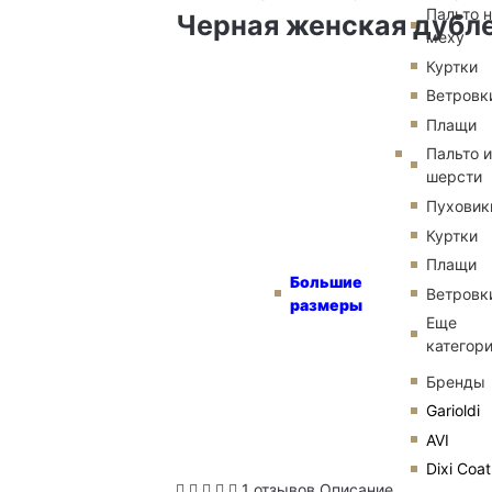
Пальто 
Черная женская дублен
меху
Куртки
Ветровк
Плащи
Пальто и
шерсти
Пуховик
Куртки
Плащи
Большие
Ветровк
размеры
Еще
категор
Бренды
Garioldi
AVI
Dixi Coat
1 отзывов
Описание