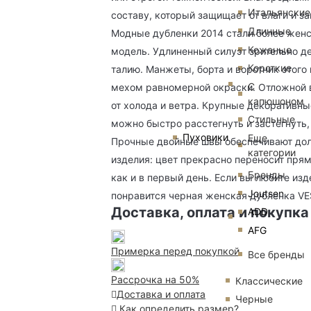
Итальянские
составу, который защищает от влаги и за
Длинные
Модные дубленки 2014 стали более женс
Кожаные
модель. Удлиненный силуэт зрительно де
Короткие
талию. Манжеты, борта и воротник этог
С
мехом равномерной окраски. Отложной в
капюшоном
от холода и ветра. Крупные декоративны
Стильные
можно быстро расстегнуть и застегнуть,
Пуховики
Еще
Прочные двойные швы обеспечивают долг
категории
изделия: цвет прекрасно переносит пря
Бренды
как и в первый день. Если вы любите из
Joutsen
понравится черная женская дубленка VE
Доставка, оплата и покупка
ADD
AFG
Примерка перед покупкой
Все бренды
Рассрочка на 50%
Классические
Доставка и оплата
Черные
Как определить размер?