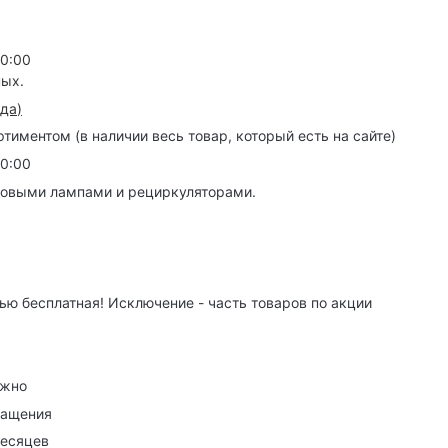
20:00
ных.
зда
)
иментом (в наличии весь товар, который есть на сайте)
20:00
товыми лампами и рециркуляторами.
ю бесплатная! Исключение - часть товаров по акции
ужно
ращения
месяцев