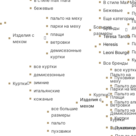
в стиле max mara
В стиле Max Ma
р
бежевые
Бежевые
П
пальто на меху
Еще категории
П
парки на меху
Большие
д
Бренды
размеры
плащи
Изделия с
П
Teresa Tardia
мехом
ветровки
П
Heresis
демисезонные
П
Leoni Bourge
куртки
К
Все бренды
все куртки
все куртк
Пальто на
демисезонные
Пуховики
меху
зимние
Куртки
Пальто д
Парки на м
итальянские
Пальто из
Куртки
Плащи
кожаные
Изделия с
Пальто ал
Ветровки
мехом
все большие
Пальто на
Демисезон
размеры
Куртки
куртки
пальто
Еще катего
Пуховики
пуховики
Пальто д