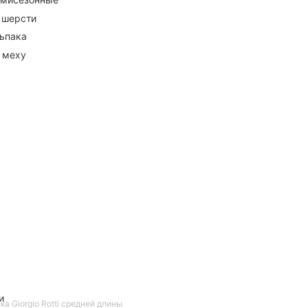
 шерсти
ьпака
 меху
и
а Giorgio Rotti средней длины