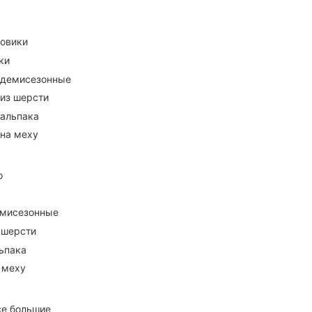
ховики
ки
 демисезонные
 из шерсти
 альпака
 на меху
о
емисезонные
 шерсти
ьпака
 меху
се большие