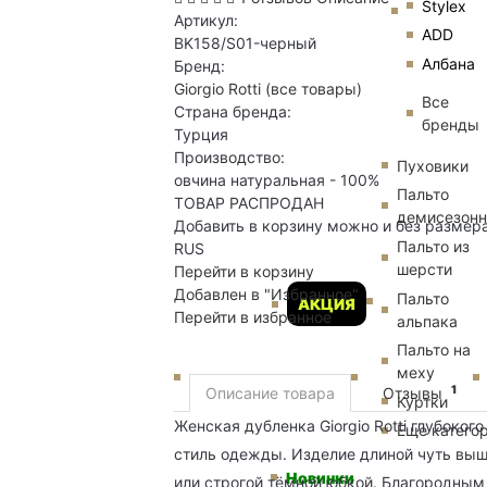
Stylex
Артикул:
ADD
BK158/S01-черный
Албана
Бренд:
Giorgio Rotti
(все товары)
Все
Страна бренда:
бренды
Турция
Производство:
Пуховики
овчина натуральная - 100%
Пальто
ТОВАР РАСПРОДАН
демисезон
Добавить в корзину можно и без размер
Пальто из
RUS
шерсти
Перейти в корзину
Добавлен в "Избранное"
Пальто
АКЦИЯ
Перейти в избранное
альпака
Пальто на
меху
1
Описание товара
Отзывы
Куртки
Женская дубленка Giorgio Rotti глубоког
Еще катего
стиль одежды. Изделие длиной чуть вы
Новинки
или строгой тёмной юбкой. Благородны