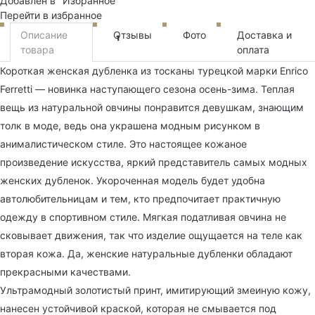
Добавлен в "Избранное"
Перейти в избранное
Описание
Отзывы
Фото
Доставка и
1
товара
оплата
Короткая женская дубленка из тосканы турецкой марки Enrico
Ferretti — новинка наступающего сезона осень-зима. Теплая
вещь из натуральной овчины понравится девушкам, знающим
толк в моде, ведь она украшена модным рисунком в
анималистическом стиле. Это настоящее кожаное
произведение искусства, яркий представитель самых модных
женских дубленок. Укороченная модель будет удобна
автолюбительницам и тем, кто предпочитает практичную
одежду в спортивном стиле. Мягкая податливая овчина не
сковывает движения, так что изделие ощущается на теле как
вторая кожа. Да, женские натуральные дубленки обладают
прекрасными качествами.
Ультрамодный золотистый принт, имитирующий змеиную кожу,
нанесен устойчивой краской, которая не смывается под