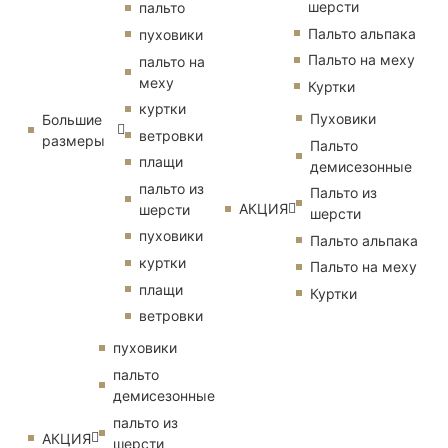
шерсти
пальто
Пальто альпака
пуховики
Пальто на меху
пальто на
меху
Куртки
куртки
Пуховики
Большие
ветровки
размеры
Пальто
плащи
демисезонные
пальто из
Пальто из
АКЦИЯ
шерсти
шерсти
пуховики
Пальто альпака
куртки
Пальто на меху
плащи
Куртки
ветровки
пуховики
пальто
демисезонные
пальто из
АКЦИЯ
шерсти