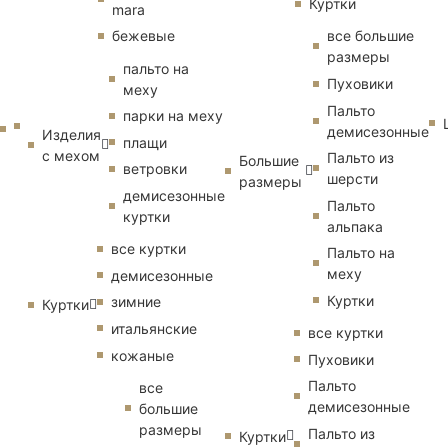
Куртки
mara
бежевые
все большие
размеры
пальто на
Пуховики
меху
Пальто
парки на меху
демисезонные
Изделия
плащи
с мехом
Пальто из
Большие
ветровки
шерсти
размеры
демисезонные
Пальто
куртки
альпака
все куртки
Пальто на
меху
демисезонные
Куртки
зимние
Куртки
итальянские
все куртки
кожаные
Пуховики
Пальто
все
демисезонные
большие
размеры
Пальто из
Куртки