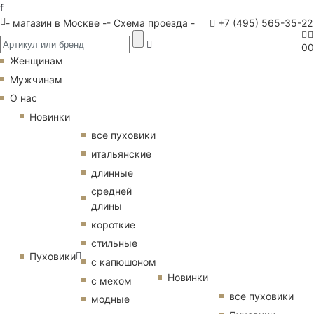
f
- магазин в Москве -
- Схема проезда -
+7 (495) 565-35-22
0
0
Женщинам
Мужчинам
О нас
Новинки
все пуховики
итальянские
длинные
средней
длины
короткие
стильные
Пуховики
с капюшоном
Новинки
с мехом
все пуховики
модные