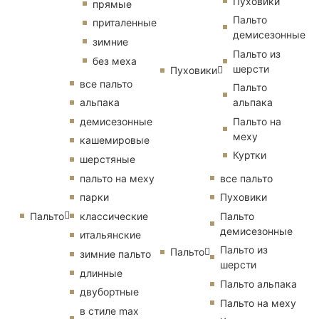
Пуховики
прямые
Пальто
приталенные
демисезонные
зимние
Пальто из
без меха
шерсти
Пуховики
все пальто
Пальто
альпака
альпака
демисезонные
Пальто на
меху
кашемировые
Куртки
шерстяные
пальто на меху
все пальто
парки
Пуховики
Пальто
классические
Пальто
демисезонные
итальянские
Пальто из
Пальто
зимние пальто
шерсти
длинные
Пальто альпака
двубортные
Пальто на меху
в стиле max