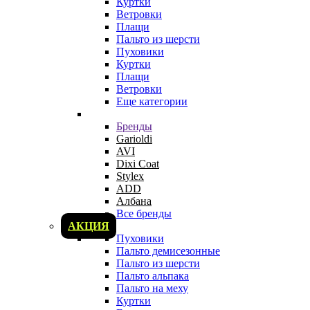
Куртки
Ветровки
Плащи
Пальто из шерсти
Пуховики
Куртки
Плащи
Ветровки
Еще категории
Бренды
Garioldi
AVI
Dixi Coat
Stylex
ADD
Албана
Все бренды
АКЦИЯ
Пуховики
Пальто демисезонные
Пальто из шерсти
Пальто альпака
Пальто на меху
Куртки