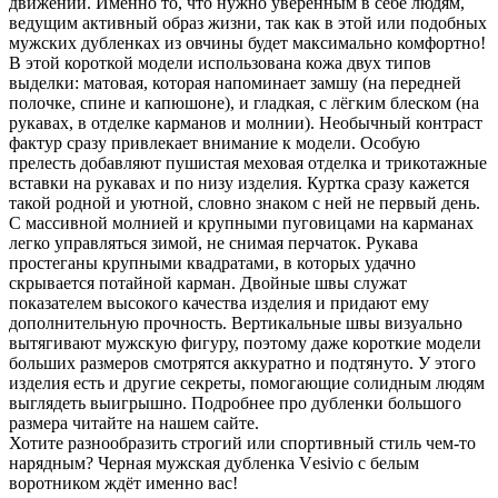
движений. Именно то, что нужно уверенным в себе людям,
ведущим активный образ жизни, так как в этой или подобных
мужских дубленках из овчины будет максимально комфортно!
В этой короткой модели использована кожа двух типов
выделки: матовая, которая напоминает замшу (на передней
полочке, спине и капюшоне), и гладкая, с лёгким блеском (на
рукавах, в отделке карманов и молнии). Необычный контраст
фактур сразу привлекает внимание к модели. Особую
прелесть добавляют пушистая меховая отделка и трикотажные
вставки на рукавах и по низу изделия. Куртка сразу кажется
такой родной и уютной, словно знаком с ней не первый день.
С массивной молнией и крупными пуговицами на карманах
легко управляться зимой, не снимая перчаток. Рукава
простеганы крупными квадратами, в которых удачно
скрывается потайной карман. Двойные швы служат
показателем высокого качества изделия и придают ему
дополнительную прочность. Вертикальные швы визуально
вытягивают мужскую фигуру, поэтому даже короткие модели
больших размеров смотрятся аккуратно и подтянуто. У этого
изделия есть и другие секреты, помогающие солидным людям
выглядеть выигрышно. Подробнее про дубленки большого
размера читайте на нашем сайте.
Хотите разнообразить строгий или спортивный стиль чем-то
нарядным? Черная мужская дубленка Vеsivio с белым
воротником ждёт именно вас!