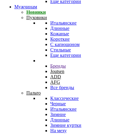
Еще категории
Мужчинам
Новинки
Пуховики
Итальянские
Длинные
Кожаные
Короткие
С капюшоном
Стильные
Еще категории
Бренды
Joutsen
ADD
AFG
Все бренды
Пальто
Классические
Черные
Итальянские
Зимние
Длинные
Зимние куртки
На меху