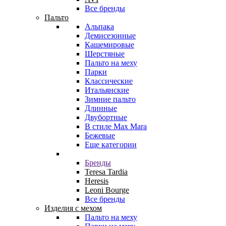
Все бренды
Пальто
Альпака
Демисезонные
Кашемировые
Шерстяные
Пальто на меху
Парки
Классические
Итальянские
Зимние пальто
Длинные
Двубортные
В стиле Max Mara
Бежевые
Еще категории
Бренды
Teresa Tardia
Heresis
Leoni Bourge
Все бренды
Изделия с мехом
Пальто на меху