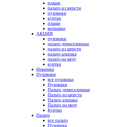
плащи
пальто из шерсти
пуховики
куртки
плащи
ветровки
АКЦИЯ
пуховики
пальто демисезонные
пальто из шерсти
пальто альпака
пальто на меху
куртки
Новинки
Пуховики
все пуховики
Пуховики
Пальто демисезонные
Пальто из шерсти
Пальто альпака
Пальто на меху
Куртки
Пальто
все пальто
Пуховики