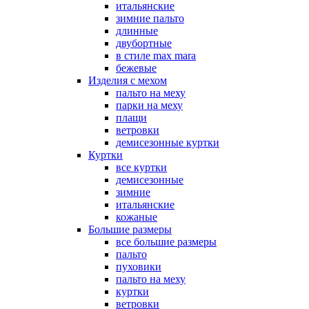
итальянские
зимние пальто
длинные
двубортные
в стиле max mara
бежевые
Изделия с мехом
пальто на меху
парки на меху
плащи
ветровки
демисезонные куртки
Куртки
все куртки
демисезонные
зимние
итальянские
кожаные
Большие размеры
все большие размеры
пальто
пуховики
пальто на меху
куртки
ветровки