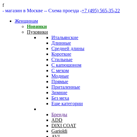
f
- магазин в Москве -
- Схема проезда -
+7 (495) 565-35-22
Женщинам
Новинки
Пуховики
Итальянские
Длинные
Средней длины
Короткие
Стильные
С капюшоном
С мехом
Модные
Прямые
Приталенные
Зимние
Без меха
Еще категории
Бренды
ADD
DIXI COAT
Garioldi
AVI