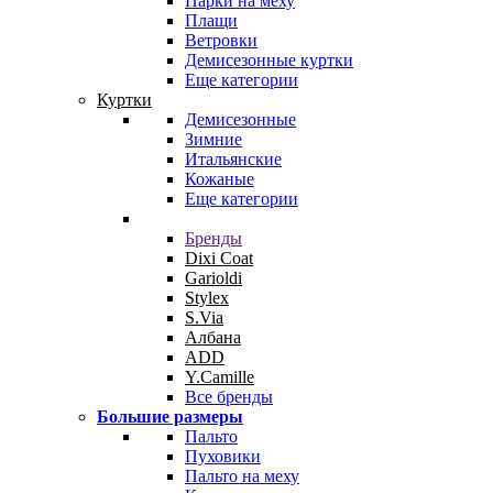
Парки на меху
Плащи
Ветровки
Демисезонные куртки
Еще категории
Куртки
Демисезонные
Зимние
Итальянские
Кожаные
Еще категории
Бренды
Dixi Coat
Garioldi
Stylex
S.Via
Албана
ADD
Y.Camille
Все бренды
Большие размеры
Пальто
Пуховики
Пальто на меху