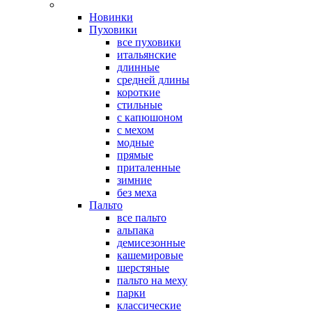
Новинки
Пуховики
все пуховики
итальянские
длинные
средней длины
короткие
стильные
с капюшоном
с мехом
модные
прямые
приталенные
зимние
без меха
Пальто
все пальто
альпака
демисезонные
кашемировые
шерстяные
пальто на меху
парки
классические