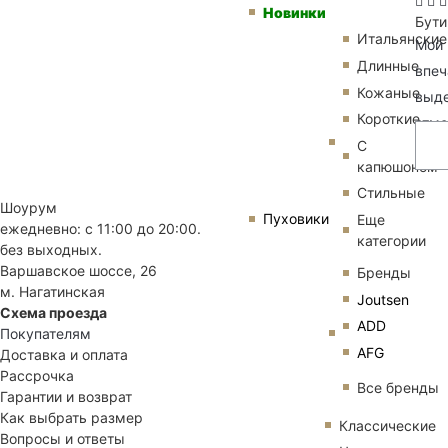
Новинки
Бути
Итальянские
Мой 
Длинные
впеч
Кожаные
выде
Короткие
отме
С
капюшоном
Стильные
Шоурум
Пуховики
Еще
ежедневно: с 11:00 до 20:00.
категории
без выходных.
Варшавское шоссе, 26
Бренды
м. Нагатинская
Joutsen
Схема проезда
ADD
Покупателям
AFG
Доставка и оплата
Рассрочка
Все бренды
Гарантии и возврат
Как выбрать размер
Классические
Вопросы и ответы