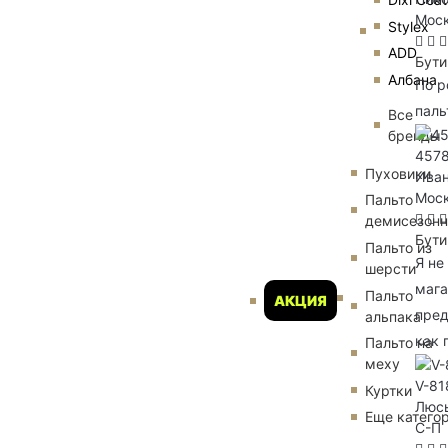
Мос
Stylex
ADD
Бути
Албана
По р
паль
Все
бренды
4578
Пуховики
Иван
Мос
Пальто
демисезон
Бути
Пальто из
Я не
шерсти
мага
Пальто
АКЦИЯ
пред
альпака
как 
Пальто на
меху
V-81
Куртки
Люс
Еще катего
С-П