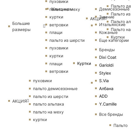
пуховики
Пальто д
Женщинам
Демисезонные
пальто на меху
Пальто из
Зимние
куртки
АКЦИЯ
Пальто ал
Большие
Итальянские
ветровки
размеры
Пальто на
Кожаные
плащи
Куртки
Еще категории
пальто из шерсти
пуховики
Бренды
куртки
Dixi Coat
Куртки
плащи
Garioldi
ветровки
Stylex
S.Via
пуховики
Албана
пальто демисезонные
ADD
пальто из шерсти
АКЦИЯ
Y.Camille
пальто альпака
пальто на меху
Все бренды
куртки
Пальто