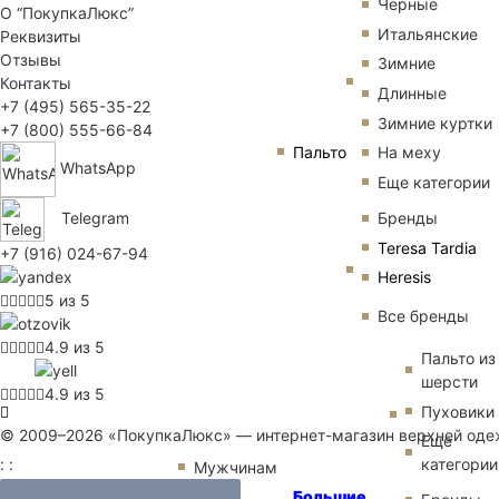
Черные
О “ПокупкаЛюкс”
Итальянские
Реквизиты
Отзывы
Зимние
Контакты
Длинные
+7 (495) 565-35-22
Зимние куртки
+7 (800) 555-66-84
Пальто
На меху
WhatsApp
Еще категории
Бренды
Telegram
Teresa Tardia
+7 (916) 024-67-94
Heresis
5 из 5
Все бренды
4.9 из 5
Пальто из
шерсти
4.9 из 5
Пуховики
© 2009–2026 «ПокупкаЛюкс» — интернет-магазин верхней од
Еще
категории
: :
Мужчинам
Большие