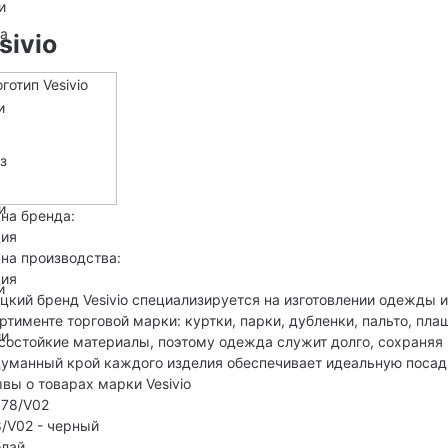
и
на
sivio
и
з
и
на бренда:
ция
на производства:
ция
и
цкий бренд Vesivio специализируется на изготовлении одежды 
ртименте торговой марки: куртки, парки, дубленки, пальто, пл
ии
состойкие материалы, поэтому одежда служит долго, сохраняя
уманный крой каждого изделия обеспечивает идеальную посадк
вы о товарах марки Vesivio
/V02 - черный
олай