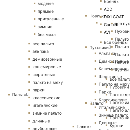
Бренды
модные
ADD
прямые
Новинки
DIXI COAT
приталенные
все пу
Garioldi
зимние
Пухови
AVI
без меха
Пальто
Все бренды
все пальто
Пальто
Пуховики
альпака
Альпака
Пальто
демисезонные
Демисезонные
Пальто
кашемировые
Кашемировые
Куртки
шерстяные
Шерстяные
все пальт
пальто на меху
Пальто на меху
Пуховики
парки
Парки
Пальто
Пальто д
классические
Классические
Пальто из
Пальто
итальянские
Итальянские
Пальто ал
зимние пальто
Зимние пальто
Пальто на
длинные
Длинные
Куртки
Пальто
двубортные