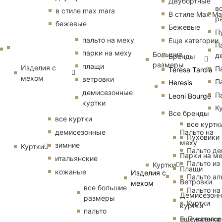
Двубортные
в
в стиле max mara
В стиле Max Ma
р
бежевые
Бежевые
П
пальто на меху
Еще категории
П
парки на меху
Большие
д
Бренды
размеры
плащи
Изделия с
П
Teresa Tardia
мехом
ветровки
П
Heresis
демисезонные
П
Leoni Bourge
куртки
К
Все бренды
все куртки
все куртк
Пальто на
демисезонные
Пуховики
меху
зимние
Куртки
Пальто д
Парки на м
итальянские
Пальто из
Куртки
Плащи
кожаные
Изделия с
Пальто ал
Ветровки
мехом
все большие
Пальто на
Демисезон
размеры
Куртки
куртки
пальто
Еще катего
Пуховики