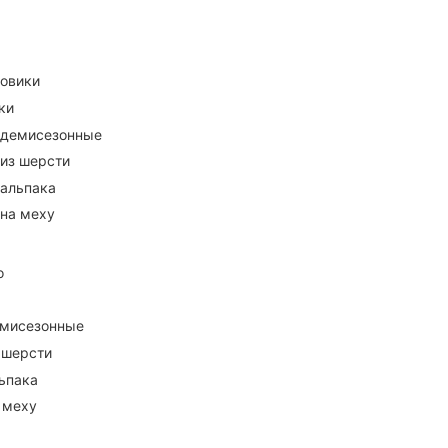
ховики
ки
 демисезонные
 из шерсти
 альпака
 на меху
о
емисезонные
 шерсти
ьпака
 меху