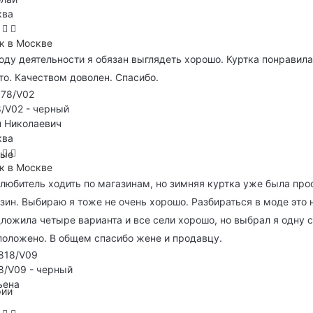
ква
к в Москве
оду деятельности я обязан выглядеть хорошо. Куртка понравил
то. Качеством доволен. Спасибо.
/V02 - черный
 Николаевич
ква
ные
к в Москве
 любитель ходить по магазинам, но зимняя куртка уже была пр
зин. Выбираю я тоже не очень хорошо. Разбираться в моде это н
ложила четыре варианта и все сели хорошо, но выбрал я одну с
положено. В общем спасибо жене и продавцу.
8/V09 - черный
ьена
рии