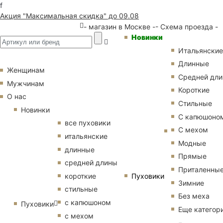
f
Акция "Максимальная скидка" до 09.08
- магазин в Москве -
- Схема проезда -
Новинки
Итальянские
Длинные
Женщинам
Средней дл
Мужчинам
Короткие
О нас
Стильные
Новинки
С капюшоно
все пуховики
С мехом
итальянские
Модные
длинные
Прямые
средней длины
Приталенны
Пуховики
короткие
Зимние
стильные
Без меха
с капюшоном
Пуховики
Еще категор
с мехом