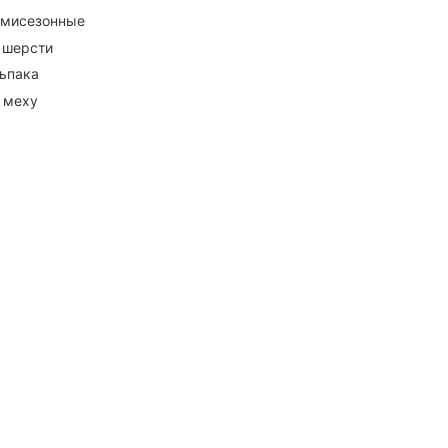
емисезонные
 шерсти
ьпака
 меху