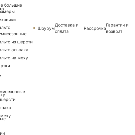
се большие
ra
азмеры
уховики
Доставка и
Гарантии и
альто
Шоурум
Рассрочка
оплата
возврат
емисезонные
альто из шерсти
альто альпака
альто на меху
уртки
и
емисезонные
еху
 шерсти
ьпака
 меху
ные
рии