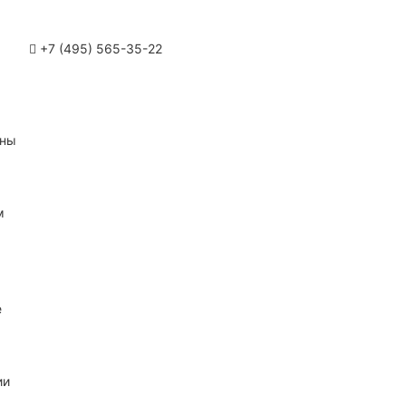
+7 (495) 565-35-22
ины
м
е
ии