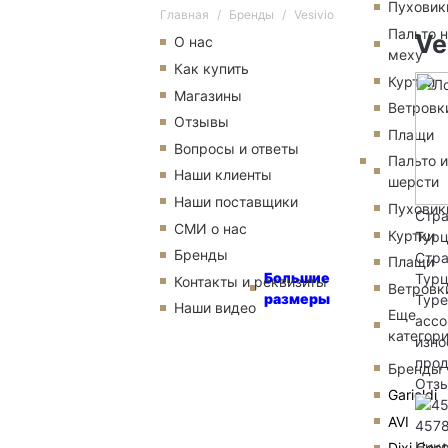
Пуховик
Главная
Бренды
Vesivio
Пальто 
Ve
О нас
меху
Как купить
Куртки
Магазины
Ветровк
Отзывы
Плащи
Вопросы и ответы
Пальто и
Наши клиенты
шерсти
Наши поставщики
Пуховик
Стра
СМИ о нас
Куртки
Тур
Бренды
Стра
Плащи
Большие
Тур
Контакты и реквизиты
Ветровк
размеры
Туре
Наши видео
Еще
ассо
категор
изно
прод
Бренды
Отзы
Garioldi
AVI
4578
Ник
Dixi Coat