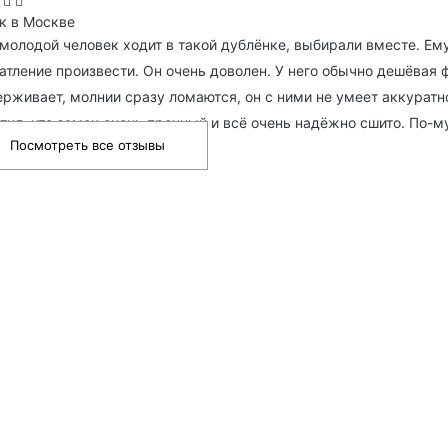
к в Москве
молодой человек ходит в такой дублёнке, выбирали вместе. Ем
атление произвести. Он очень доволен. У него обычно дешёвая 
рживает, молнии сразу ломаются, он с ними не умеет аккуратно.
тил, что замок очень прочный и всё очень надёжно сшито. По-му
Посмотреть все отзывы