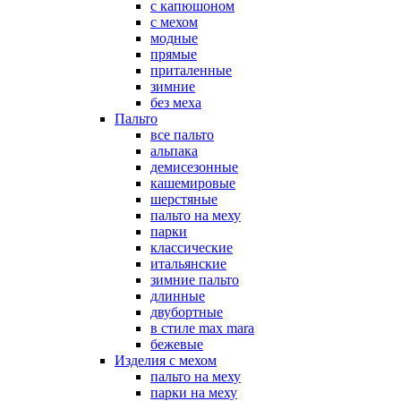
с капюшоном
с мехом
модные
прямые
приталенные
зимние
без меха
Пальто
все пальто
альпака
демисезонные
кашемировые
шерстяные
пальто на меху
парки
классические
итальянские
зимние пальто
длинные
двубортные
в стиле max mara
бежевые
Изделия с мехом
пальто на меху
парки на меху