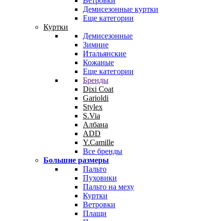
Ветровки
Демисезонные куртки
Еще категории
Куртки
Демисезонные
Зимние
Итальянские
Кожаные
Еще категории
Бренды
Dixi Coat
Garioldi
Stylex
S.Via
Албана
ADD
Y.Camille
Все бренды
Большие размеры
Пальто
Пуховики
Пальто на меху
Куртки
Ветровки
Плащи