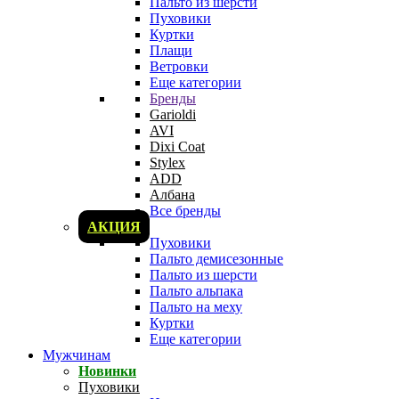
Пальто из шерсти
Пуховики
Куртки
Плащи
Ветровки
Еще категории
Бренды
Garioldi
AVI
Dixi Coat
Stylex
ADD
Албана
Все бренды
АКЦИЯ
Пуховики
Пальто демисезонные
Пальто из шерсти
Пальто альпака
Пальто на меху
Куртки
Еще категории
Мужчинам
Новинки
Пуховики