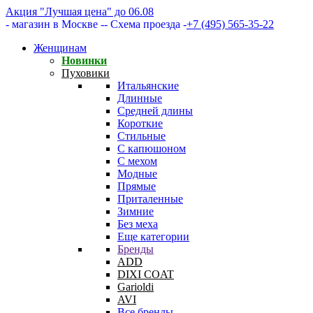
Акция "Лучшая цена" до 06.08
- магазин в Москве -
- Схема проезда -
+7 (495) 565-35-22
Женщинам
Новинки
Пуховики
Итальянские
Длинные
Средней длины
Короткие
Стильные
С капюшоном
С мехом
Модные
Прямые
Приталенные
Зимние
Без меха
Еще категории
Бренды
ADD
DIXI COAT
Garioldi
AVI
Все бренды