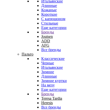
Итальянские
Длинные
Кожаные
Короткие
С капюшоном
Стильные
Еще категории
Бренды
Joutsen
ADD
AFG
Все бренды
Пальто
Классические
Черные
Итальянские
Зимние
Длинные
Зимние куртки
На меху
Еще категории
Бренды
Teresa Tardia
Heresis
Все бренды