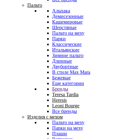
Пальто
Альпака
Демисезонные
Кашемировые
Шерстяные
Пальто на меху
Парки
Классические
Итальянские
Зимние пальто
Длинные
Двубортные
В стиле Max Mara
Бежевые
Еще категории
Бренды
Teresa Tardia
Heresis
Leoni Bourge
Все бренды
Изделия с мехом
Пальто на меху
Парки на меху
Плащи