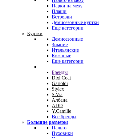
Пальто на меху
Парки на меху
Плащи
Ветровки
Демисезонные куртки
Еще категории
Куртки
Демисезонные
Зимние
Итальянские
Кожаные
Еще категории
Бренды
Dixi Coat
Garioldi
Stylex
S.Via
Албана
ADD
Y.Camille
Все бренды
Большие размеры
Пальто
Пуховики