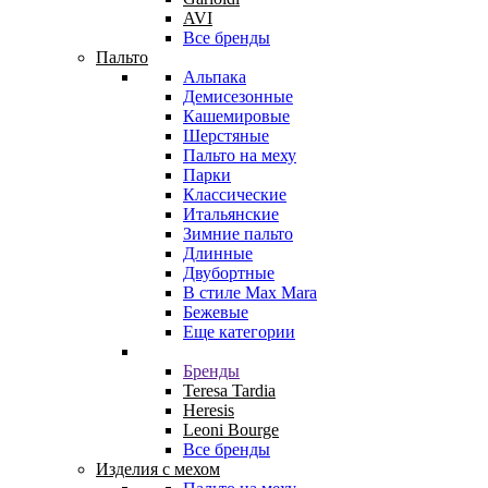
AVI
Все бренды
Пальто
Альпака
Демисезонные
Кашемировые
Шерстяные
Пальто на меху
Парки
Классические
Итальянские
Зимние пальто
Длинные
Двубортные
В стиле Max Mara
Бежевые
Еще категории
Бренды
Teresa Tardia
Heresis
Leoni Bourge
Все бренды
Изделия с мехом