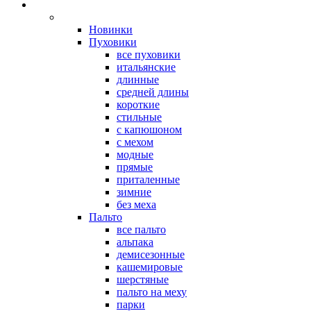
Новинки
Пуховики
все пуховики
итальянские
длинные
средней длины
короткие
стильные
с капюшоном
с мехом
модные
прямые
приталенные
зимние
без меха
Пальто
все пальто
альпака
демисезонные
кашемировые
шерстяные
пальто на меху
парки