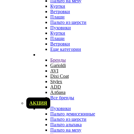
Пальто на меху
Куртки
Ветровки
Плащи
Пальто из шерсти
Пуховики
Куртки
Плащи
Ветровки
Еще категории
Бренды
Garioldi
AVI
Dixi Coat
Stylex
ADD
Албана
Все бренды
АКЦИЯ
Пуховики
Пальто демисезонные
Пальто из шерсти
Пальто альпака
Пальто на меху