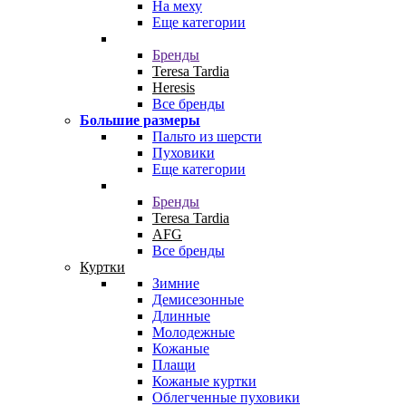
На меху
Еще категории
Бренды
Teresa Tardia
Heresis
Все бренды
Большие размеры
Пальто из шерсти
Пуховики
Еще категории
Бренды
Teresa Tardia
AFG
Все бренды
Куртки
Зимние
Демисезонные
Длинные
Молодежные
Кожаные
Плащи
Кожаные куртки
Облегченные пуховики