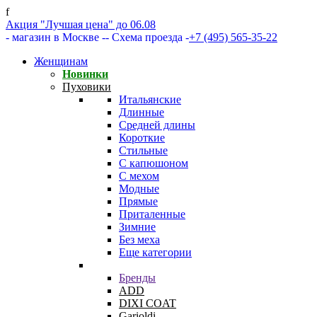
f
Акция "Лучшая цена" до 06.08
- магазин в Москве -
- Схема проезда -
+7 (495) 565-35-22
Женщинам
Новинки
Пуховики
Итальянские
Длинные
Средней длины
Короткие
Стильные
С капюшоном
С мехом
Модные
Прямые
Приталенные
Зимние
Без меха
Еще категории
Бренды
ADD
DIXI COAT
Garioldi