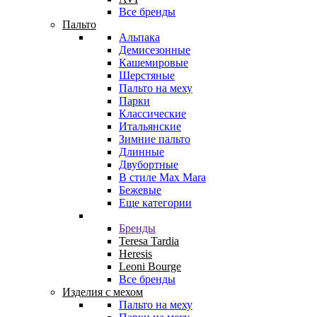
Все бренды
Пальто
Альпака
Демисезонные
Кашемировые
Шерстяные
Пальто на меху
Парки
Классические
Итальянские
Зимние пальто
Длинные
Двубортные
В стиле Max Mara
Бежевые
Еще категории
Бренды
Teresa Tardia
Heresis
Leoni Bourge
Все бренды
Изделия с мехом
Пальто на меху