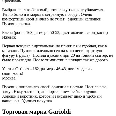
Ярославль
Выбрала светло-бежевый, поскольку ткань не убиваемая.
Тепло было и в мороз в ветренную погоду . Очень
комфортный крой ,ничего не тянет . Удобный капюшон.
Пуховик сказка.
Елена (рост - 163, размер - 50-52, цвет модели - слон_кость)
Ижевск
Первая покупка виртуальная, но приятная и удобная, как в
магазине. Пуховик идеально сел на мою нестандартную
фигуру (груша) . Носила пуховик при-20 на тонкий свитер, не
было прохладно. После химчистки выглядит так же дорого .
Ульяна С. (рост - 162, размер - 46-48, цвет модели -
слон_кость)
Москва
Пуховик понравился своей оригинальностью. Носила всю
зиму . Езжу часто в транспорте ,в нем не было душно .
Хороший воротник, который закрывает шею и удобный
капюшон . Удачная покупка
Торговая марка Garioldi