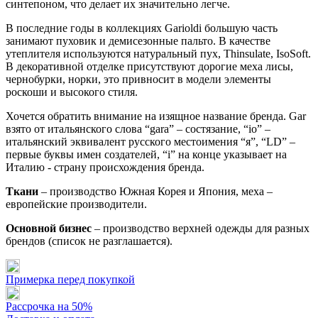
синтепоном, что делает их значительно легче.
В последние годы в коллекциях Garioldi большую часть
занимают пуховик и демисезонные пальто. В качестве
утеплителя используются натуральный пух, Thinsulate, IsoSoft.
В декоративной отделке присутствуют дорогие меха лисы,
чернобурки, норки, это привносит в модели элементы
роскоши и высокого стиля.
Хочется обратить внимание на изящное название бренда. Gar
взято от итальянского слова “gara” – состязание, “io” –
итальянский эквивалент русского местоимения “я”, “LD” –
первые буквы имен создателей, “i” на конце указывает на
Италию - страну происхождения бренда.
Ткани
– производство Южная Корея и Япония, меха –
европейские производители.
Основной бизнес
– производство верхней одежды для разных
брендов (список не разглашается).
Примерка перед покупкой
Рассрочка на 50%