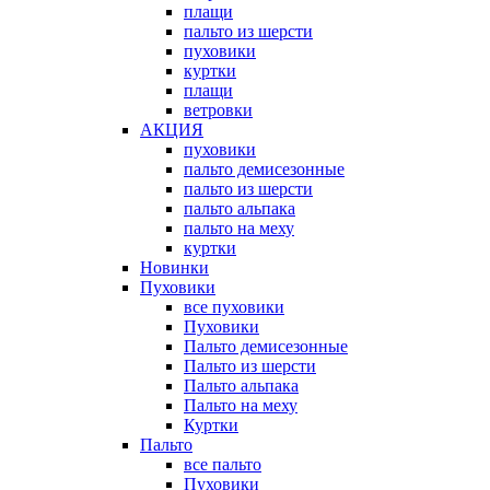
плащи
пальто из шерсти
пуховики
куртки
плащи
ветровки
АКЦИЯ
пуховики
пальто демисезонные
пальто из шерсти
пальто альпака
пальто на меху
куртки
Новинки
Пуховики
все пуховики
Пуховики
Пальто демисезонные
Пальто из шерсти
Пальто альпака
Пальто на меху
Куртки
Пальто
все пальто
Пуховики