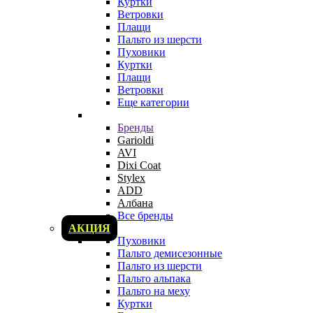
Куртки
Ветровки
Плащи
Пальто из шерсти
Пуховики
Куртки
Плащи
Ветровки
Еще категории
Бренды
Garioldi
AVI
Dixi Coat
Stylex
ADD
Албана
Все бренды
АКЦИЯ
Пуховики
Пальто демисезонные
Пальто из шерсти
Пальто альпака
Пальто на меху
Куртки