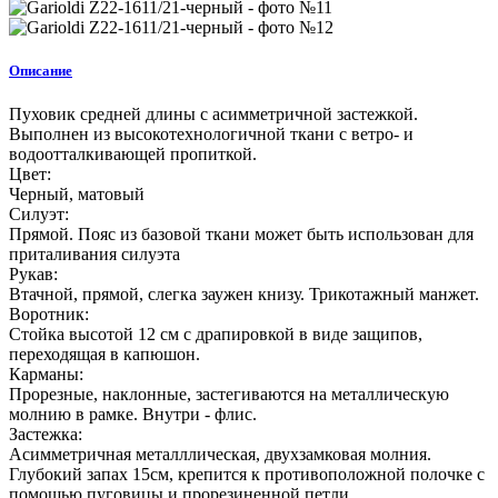
Описание
Пуховик средней длины с асимметричной застежкой.
Выполнен из высокотехнологичной ткани с ветро- и
водоотталкивающей пропиткой.
Цвет:
Черный, матовый
Силуэт:
Прямой. Пояс из базовой ткани может быть использован для
приталивания силуэта
Рукав:
Втачной, прямой, слегка заужен книзу. Трикотажный манжет.
Воротник:
Стойка высотой 12 см с драпировкой в виде защипов,
переходящая в капюшон.
Карманы:
Прорезные, наклонные, застегиваются на металлическую
молнию в рамке. Внутри - флис.
Застежка:
Асимметричная металллическая, двухзамковая молния.
Глубокий запах 15см, крепится к противоположной полочке с
помощью пуговицы и прорезиненной петли.