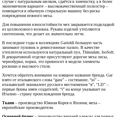
случае с натуральным шелком, сдаётся в химчистку, а в более
экономичном варианте – высококачественный полиэстер –
помещается в обычную стиральную машину без риска
повреждения нежного меха.
Для повышения износостойкости мех закрывается подкладкой
из целлюлозного волокна. Рукава изделий утепляются
синтепоном, что делает их значительно легче.
В последние годы в коллекциях Garioldi большую часть
занимают пуховик и демисезонные пальто. В качестве
утеплителя используются натуральный пух, Thinsulate, IsoSoft.
В декоративной отделке присутствуют дорогие меха лисы,
чернобурки, норки, это привносит в модели элементы
роскоши и высокого стиля.
Хочется обратить внимание на изящное название бренда. Gar
взято от итальянского слова “gara” – состязание, “io” –
итальянский эквивалент русского местоимения “я”, “LD” –
первые буквы имен создателей, “i” на конце указывает на
Италию - страну происхождения бренда.
Ткани
– производство Южная Корея и Япония, меха –
европейские производители.
Основной бизнес
– производство верхней одежды для разных