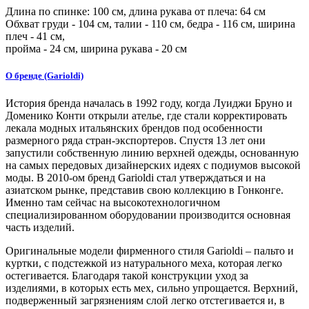
Длина по спинке:
100
см, длина рукава от плеча:
64
см
Обхват груди -
104
см, талии -
110
см, бедра -
116
см, ширина
плеч -
41
см,
пройма -
24
см, ширина рукава - 20 см
О бренде (Garioldi)
История бренда началась в 1992 году, когда Луиджи Бруно и
Доменико Конти открыли ателье, где стали корректировать
лекала модных итальянских брендов под особенности
размерного ряда стран-экспортеров. Спустя 13 лет они
запустили собственную линию верхней одежды, основанную
на самых передовых дизайнерских идеях с подиумов высокой
моды. В 2010-ом бренд Garioldi стал утверждаться и на
азиатском рынке, представив свою коллекцию в Гонконге.
Именно там сейчас на высокотехнологичном
специализированном оборудовании производится основная
часть изделий.
Оригинальные модели фирменного стиля Garioldi – пальто и
куртки, c подстежкой из натурального меха, которая легко
остегивается. Благодаря такой конструкции уход за
изделиями, в которых есть мех, сильно упрощается. Верхний,
подверженный загрязнениям слой легко отстегивается и, в