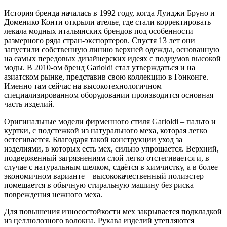
История бренда началась в 1992 году, когда Луиджи Бруно и
Доменико Конти открыли ателье, где стали корректировать
лекала модных итальянских брендов под особенности
размерного ряда стран-экспортеров. Спустя 13 лет они
запустили собственную линию верхней одежды, основанную
на самых передовых дизайнерских идеях с подиумов высокой
моды. В 2010-ом бренд Garioldi стал утверждаться и на
азиатском рынке, представив свою коллекцию в Гонконге.
Именно там сейчас на высокотехнологичном
специализированном оборудовании производится основная
часть изделий.
Оригинальные модели фирменного стиля Garioldi – пальто и
куртки, c подстежкой из натурального меха, которая легко
остегивается. Благодаря такой конструкции уход за
изделиями, в которых есть мех, сильно упрощается. Верхний,
подверженный загрязнениям слой легко отстегивается и, в
случае с натуральным шелком, сдаётся в химчистку, а в более
экономичном варианте – высококачественный полиэстер –
помещается в обычную стиральную машину без риска
повреждения нежного меха.
Для повышения износостойкости мех закрывается подкладкой
из целлюлозного волокна. Рукава изделий утепляются