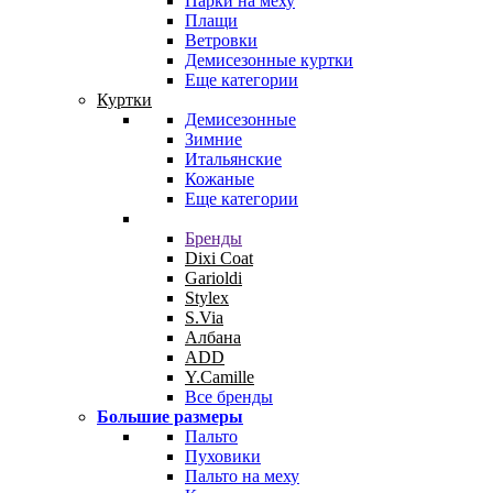
Парки на меху
Плащи
Ветровки
Демисезонные куртки
Еще категории
Куртки
Демисезонные
Зимние
Итальянские
Кожаные
Еще категории
Бренды
Dixi Coat
Garioldi
Stylex
S.Via
Албана
ADD
Y.Camille
Все бренды
Большие размеры
Пальто
Пуховики
Пальто на меху