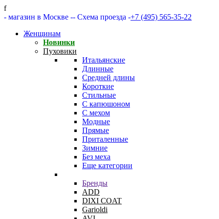
f
- магазин в Москве -
- Схема проезда -
+7 (495) 565-35-22
Женщинам
Новинки
Пуховики
Итальянские
Длинные
Средней длины
Короткие
Стильные
С капюшоном
С мехом
Модные
Прямые
Приталенные
Зимние
Без меха
Еще категории
Бренды
ADD
DIXI COAT
Garioldi
AVI