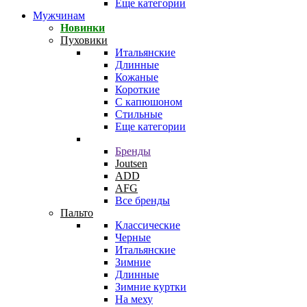
Еще категории
Мужчинам
Новинки
Пуховики
Итальянские
Длинные
Кожаные
Короткие
С капюшоном
Стильные
Еще категории
Бренды
Joutsen
ADD
AFG
Все бренды
Пальто
Классические
Черные
Итальянские
Зимние
Длинные
Зимние куртки
На меху