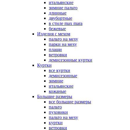
итальянские
зимние пальто
длинные
двубортные
в стиле max mara
бежевые
Изделия с мехом
пальто на меху
парки на меху
плащи
ветровки
демисезонные куртки
Куртки
все куртки
демисезонные
зимние
итальянские
кожаные
Большие размеры
все большие размеры
пальто
пуховики
пальто на меху
куртки
ветровки