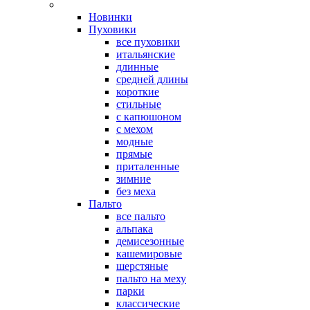
Новинки
Пуховики
все пуховики
итальянские
длинные
средней длины
короткие
стильные
с капюшоном
с мехом
модные
прямые
приталенные
зимние
без меха
Пальто
все пальто
альпака
демисезонные
кашемировые
шерстяные
пальто на меху
парки
классические