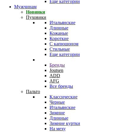
Еще категории
Мужчинам
Новинки
Пуховики
Итальянские
Длинные
Кожаные
Короткие
С капюшоном
Стильные
Еще категории
Бренды
Joutsen
ADD
AFG
Все бренды
Пальто
Классические
Черные
Итальянские
Зимние
Длинные
Зимние куртки
На меху