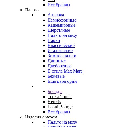
Все бренды
Пальто
Альпака
Демисезонные
Кашемировые
Шерстяные
Пальто на меху
Парки
Классические
Итальянские
Зимние пальто
Длинные
Двубортные
В стиле Max Mara
Бежевые
Еще категории
Бренды
Teresa Tardia
Heresis
Leoni Bourge
Все бренды
Изделия с мехом
Пальто на меху