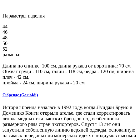
Параметры изделия
44
46
48
50
52
размера:
Длина по спинке:
100
см, длина рукава от воротника: 70 см
Обхват груди -
110
см, талии -
118
см, бедра -
120
см, ширина
плеч -
42
см,
пройма -
24
см, ширина рукава - 20 см
О бренде (Garioldi)
История бренда началась в 1992 году, когда Луиджи Бруно и
Доменико Конти открыли ателье, где стали корректировать
лекала модных итальянских брендов под особенности
размерного ряда стран-экспортеров. Спустя 13 лет они
запустили собственную линию верхней одежды, основанную
на самых передовых дизайнерских идеях с подиумов высокой