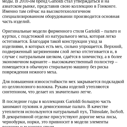
моды. В 2010-ом бренд Garioldi стал утверждаться и на
азиатском рынке, представив свою коллекцию в Гонконге.
Именно там сейчас на высокотехнологичном
специализированном оборудовании производится основная
часть изделий.
Оригинальные модели фирменного стиля Garioldi – пальто и
куртки, c подстежкой из натурального меха, которая легко
остегивается. Благодаря такой конструкции уход за
изделиями, в которых есть мех, сильно упрощается. Верхний,
подверженный загрязнениям слой легко отстегивается и, в
случае с натуральным шелком, сдаётся в химчистку, а в более
экономичном варианте – высококачественный полиэстер –
помещается в обычную стиральную машину без риска
повреждения нежного меха.
Для повышения износостойкости мех закрывается подкладкой
из целлюлозного волокна. Рукава изделий утепляются
синтепоном, что делает их значительно легче.
В последние годы в коллекциях Garioldi большую часть
занимают пуховик и демисезонные пальто. В качестве
утеплителя используются натуральный пух, Thinsulate, IsoSoft.
В декоративной отделке присутствуют дорогие меха лисы,
чернобурки, норки, это привносит в модели элементы
роскоши и высокого стиля.