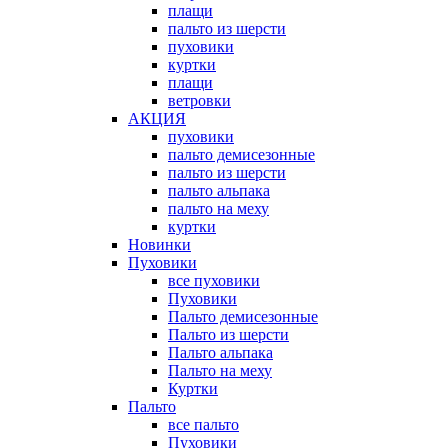
плащи
пальто из шерсти
пуховики
куртки
плащи
ветровки
АКЦИЯ
пуховики
пальто демисезонные
пальто из шерсти
пальто альпака
пальто на меху
куртки
Новинки
Пуховики
все пуховики
Пуховики
Пальто демисезонные
Пальто из шерсти
Пальто альпака
Пальто на меху
Куртки
Пальто
все пальто
Пуховики