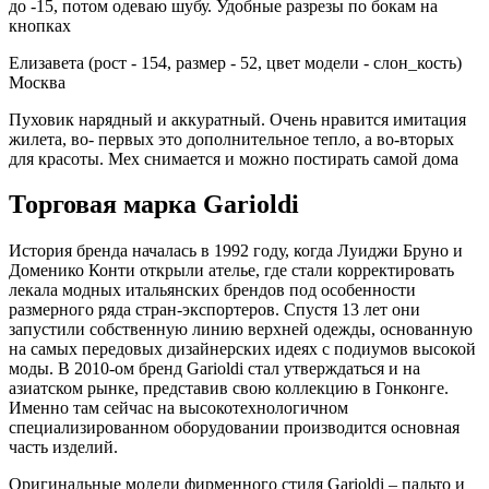
до -15, потом одеваю шубу. Удобные разрезы по бокам на
кнопках
Елизавета (рост - 154, размер - 52, цвет модели - слон_кость)
Москва
Пуховик нарядный и аккуратный. Очень нравится имитация
жилета, во- первых это дополнительное тепло, а во-вторых
для красоты. Мех снимается и можно постирать самой дома
Торговая марка Garioldi
История бренда началась в 1992 году, когда Луиджи Бруно и
Доменико Конти открыли ателье, где стали корректировать
лекала модных итальянских брендов под особенности
размерного ряда стран-экспортеров. Спустя 13 лет они
запустили собственную линию верхней одежды, основанную
на самых передовых дизайнерских идеях с подиумов высокой
моды. В 2010-ом бренд Garioldi стал утверждаться и на
азиатском рынке, представив свою коллекцию в Гонконге.
Именно там сейчас на высокотехнологичном
специализированном оборудовании производится основная
часть изделий.
Оригинальные модели фирменного стиля Garioldi – пальто и