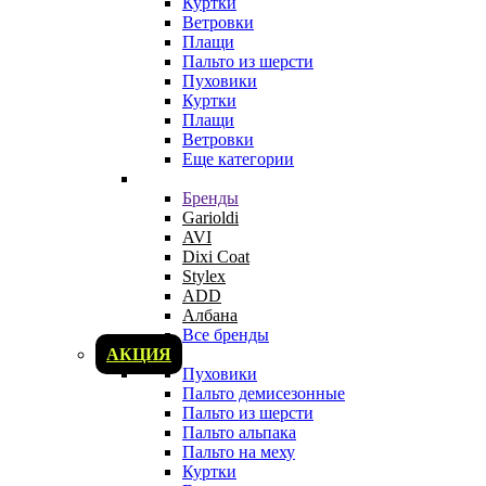
Куртки
Ветровки
Плащи
Пальто из шерсти
Пуховики
Куртки
Плащи
Ветровки
Еще категории
Бренды
Garioldi
AVI
Dixi Coat
Stylex
ADD
Албана
Все бренды
АКЦИЯ
Пуховики
Пальто демисезонные
Пальто из шерсти
Пальто альпака
Пальто на меху
Куртки