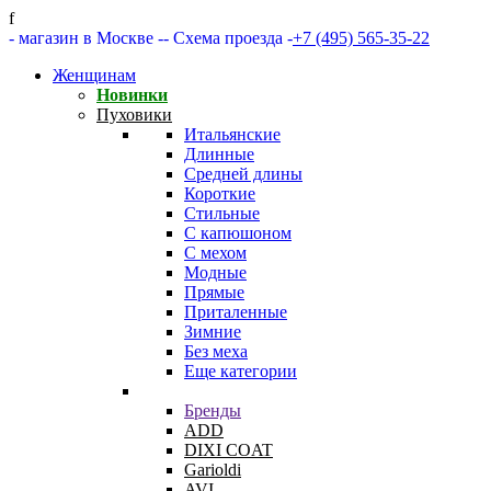
f
- магазин в Москве -
- Схема проезда -
+7 (495) 565-35-22
Женщинам
Новинки
Пуховики
Итальянские
Длинные
Средней длины
Короткие
Стильные
С капюшоном
С мехом
Модные
Прямые
Приталенные
Зимние
Без меха
Еще категории
Бренды
ADD
DIXI COAT
Garioldi
AVI