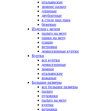
итальянские
зимние пальто
длинные
двубортные
в стиле max mara
бежевые
Изделия с мехом
пальто на меху
парки на меху
плащи
ветровки
демисезонные куртки
Куртки
все куртки
демисезонные
зимние
итальянские
кожаные
Большие размеры
все большие размеры
пальто
пуховики
пальто на меху
куртки
ветровки