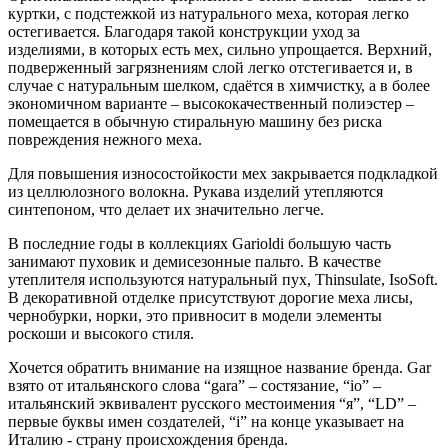
куртки, c подстежкой из натурального меха, которая легко
остегивается. Благодаря такой конструкции уход за
изделиями, в которых есть мех, сильно упрощается. Верхний,
подверженный загрязнениям слой легко отстегивается и, в
случае с натуральным шелком, сдаётся в химчистку, а в более
экономичном варианте – высококачественный полиэстер –
помещается в обычную стиральную машину без риска
повреждения нежного меха.
Для повышения износостойкости мех закрывается подкладкой
из целлюлозного волокна. Рукава изделий утепляются
синтепоном, что делает их значительно легче.
В последние годы в коллекциях Garioldi большую часть
занимают пуховик и демисезонные пальто. В качестве
утеплителя используются натуральный пух, Thinsulate, IsoSoft.
В декоративной отделке присутствуют дорогие меха лисы,
чернобурки, норки, это привносит в модели элементы
роскоши и высокого стиля.
Хочется обратить внимание на изящное название бренда. Gar
взято от итальянского слова “gara” – состязание, “io” –
итальянский эквивалент русского местоимения “я”, “LD” –
первые буквы имен создателей, “i” на конце указывает на
Италию - страну происхождения бренда.