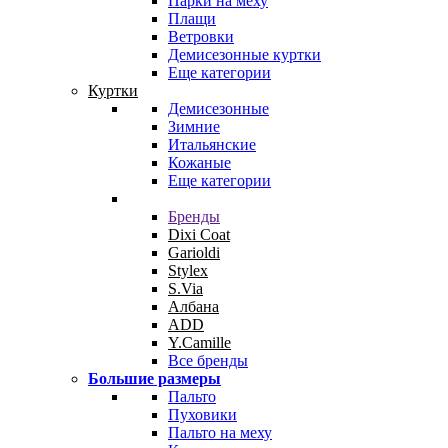
Парки на меху
Плащи
Ветровки
Демисезонные куртки
Еще категории
Куртки
Демисезонные
Зимние
Итальянские
Кожаные
Еще категории
Бренды
Dixi Coat
Garioldi
Stylex
S.Via
Албана
ADD
Y.Camille
Все бренды
Большие размеры
Пальто
Пуховики
Пальто на меху