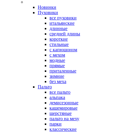
Новинки
Пуховики
все пуховики
итальянские
длинные
средней длины
короткие
стильные
с капюшоном
с мехом
модные
прямые
приталенные
зимние
без меха
Пальто
все пальто
альпака
демисезонные
кашемировые
шерстяные
пальто на меху
парки
классические