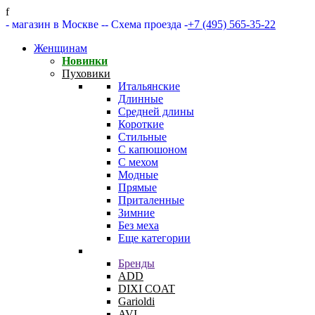
f
- магазин в Москве -
- Схема проезда -
+7 (495) 565-35-22
Женщинам
Новинки
Пуховики
Итальянские
Длинные
Средней длины
Короткие
Стильные
С капюшоном
С мехом
Модные
Прямые
Приталенные
Зимние
Без меха
Еще категории
Бренды
ADD
DIXI COAT
Garioldi
AVI