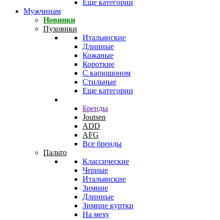
Еще категории
Мужчинам
Новинки
Пуховики
Итальянские
Длинные
Кожаные
Короткие
С капюшоном
Стильные
Еще категории
Бренды
Joutsen
ADD
AFG
Все бренды
Пальто
Классические
Черные
Итальянские
Зимние
Длинные
Зимние куртки
На меху