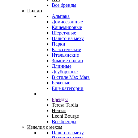
Все бренды
Пальто
Альпака
Демисезонные
Кашемировые
Шерстяные
Пальто на меху
Парки
Классические
Итальянские
Зимние пальто
Длинные
Двубортные
В стиле Max Mara
Бежевые
Еще категории
Бренды
Teresa Tardia
Heresis
Leoni Bourge
Все бренды
Изделия с мехом
Пальто на меху