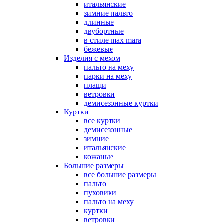
итальянские
зимние пальто
длинные
двубортные
в стиле max mara
бежевые
Изделия с мехом
пальто на меху
парки на меху
плащи
ветровки
демисезонные куртки
Куртки
все куртки
демисезонные
зимние
итальянские
кожаные
Большие размеры
все большие размеры
пальто
пуховики
пальто на меху
куртки
ветровки