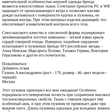
замечательной особенностью верхней одежды бренда
являются износостойкие ткани. Сочетание пропиток PU и WR
защищает от пронизывающего ветра и позволяет каплям
дождя скатываться с поверхности куртки и пуховика, не
проникая внутрь. При этом материал изделия дышащий, что
обеспечивает климатический контроль всего тела.
Союз высокого качества и элегантной формы подчеркивает
запоминающийся логотип компании – легкий взмах крыла
гордой северной птицы. Наверное, подобное ощущение
испытывают в пуховиках бренда AVI российские звезды –
Анна Невская, Маргарита Позоян, Татьяна Герман, Виктория
Герасимова и другие его почитатели.
Пожаловаться
Добавить отзыв
Галина Александровна (рост - 170, размер - 46, цвет модели -
черный)
Москва
Этот пуховик превзошел все мои ожидания! Особенно
порадовала его невероятная легкость при сохранении высоких
теплоизоляционных свойств. Ткань с глянцем придает ему
особенный шик, и при этом пуховик не промокает даже при
мокром снеге. Длина пуховика идеальна для холодных зимних