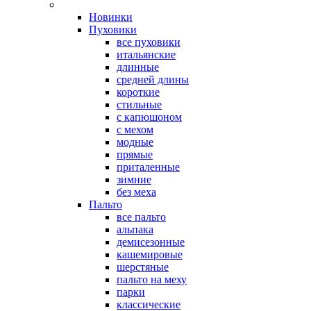
Новинки
Пуховики
все пуховики
итальянские
длинные
средней длины
короткие
стильные
с капюшоном
с мехом
модные
прямые
приталенные
зимние
без меха
Пальто
все пальто
альпака
демисезонные
кашемировые
шерстяные
пальто на меху
парки
классические