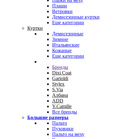
Парки на меху
Плащи
Ветровки
Демисезонные куртки
Еще категории
Куртки
Демисезонные
Зимние
Итальянские
Кожаные
Еще категории
Бренды
Dixi Coat
Garioldi
Stylex
S.Via
Албана
ADD
Y.Camille
Все бренды
Большие размеры
Пальто
Пуховики
Пальто на меху