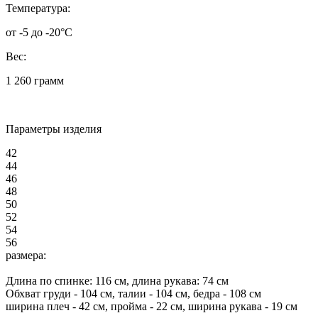
Температура:
от -5 до -20°C
Вес:
1 260 грамм
Параметры изделия
42
44
46
48
50
52
54
56
размера:
Длина по спинке:
116
см, длина рукава: 74 см
Обхват груди -
104
см, талии -
104
см, бедра -
108
см
ширина плеч -
42
см, пройма -
22
см, ширина рукава -
19
см