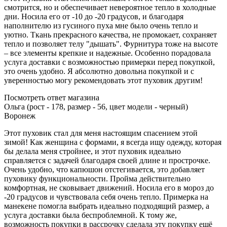
смотрится, но и обеспечивает невероятное тепло в холодные
дни. Носила его от -10 до -20 градусов, и благодаря
наполнителю из гусиного пуха мне было очень тепло и
уютно. Ткань прекрасного качества, не промокает, сохраняет
тепло и позволяет телу "дышать". Фурнитура тоже на высоте
– все элементы крепкие и надежные. Особенно порадовала
услуга доставки с возможностью примерки перед покупкой,
это очень удобно. Я абсолютно довольна покупкой и с
уверенностью могу рекомендовать этот пуховик другим!
Посмотреть ответ магазина
Ольга (рост - 178, размер - 56, цвет модели - черный)
Воронеж
Этот пуховик стал для меня настоящим спасением этой
зимой! Как женщина с формами, я всегда ищу одежду, которая
бы делала меня стройнее, и этот пуховик идеально
справляется с задачей благодаря своей длине и прострочке.
Очень удобно, что капюшон отстегивается, это добавляет
пуховику функциональности. Пройма действительно
комфортная, не сковывает движений. Носила его в мороз до
-20 градусов и чувствовала себя очень тепло. Примерка на
манекене помогла выбрать идеально подходящий размер, а
услуга доставки была беспроблемной. К тому же,
возможность покупки в рассрочку сделала эту покупку ещё