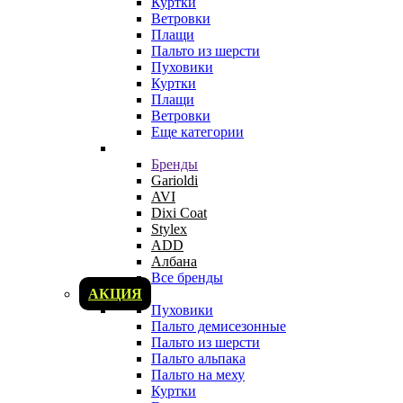
Куртки
Ветровки
Плащи
Пальто из шерсти
Пуховики
Куртки
Плащи
Ветровки
Еще категории
Бренды
Garioldi
AVI
Dixi Coat
Stylex
ADD
Албана
Все бренды
АКЦИЯ
Пуховики
Пальто демисезонные
Пальто из шерсти
Пальто альпака
Пальто на меху
Куртки