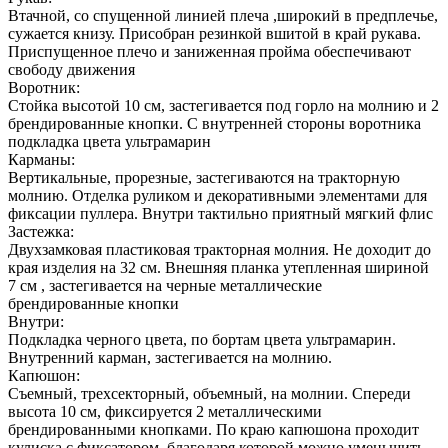
Втачной, со спущенной линией плеча ,широкий в предплечье,
сужается книзу. Присобран резинкой вшитой в край рукава.
Приспущенное плечо и заниженная пройма обеспечивают
свободу движения
Воротник:
Стойка высотой 10 см, застегивается под горло на молнию и 2
брендированные кнопки. С внутренней стороны воротника
подкладка цвета ультрамарин
Карманы:
Вертикальные, прорезные, застегиваются на тракторную
молнию. Отделка руликом и декоративными элементами для
фиксации пуллера. Внутри тактильно приятный мягкий флис
Застежка:
Двухзамковая пластиковая тракторная молния. Не доходит до
края изделия на 32 см. Внешняя планка утепленная шириной
7 см , застегивается на черные металлические
брендированные кнопки
Внутри:
Подкладка черного цвета, по бортам цвета ультрамарин.
Внутренний карман, застегивается на молнию.
Капюшон:
Съемный, трехсекторный, объемный, на молнии. Спереди
высота 10 см, фиксируется 2 металлическими
брендированными кнопками. По краю капюшона проходит
кулиска с фиксатором, благодаря которой можно уменьшить