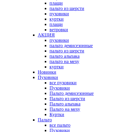
плащи
пальто из шерсти
пуховики
куртки
плащи
ветровки
АКЦИЯ
пуховики
пальто демисезонные
пальто из шерсти
пальто альпака
пальто на меху
куртки
Новинки
Пуховики
все пуховики
Пуховики
Пальто демисезонные
Пальто из шерсти
Пальто альпака
Пальто на меху
Куртки
Пальто
все пальто
Пуховики