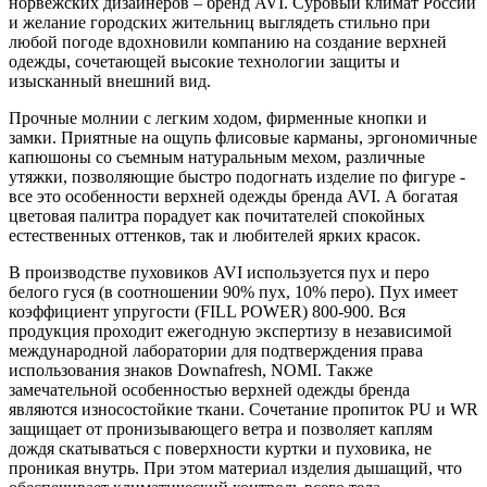
норвежских дизайнеров – бренд AVI. Суровый климат России
и желание городских жительниц выглядеть стильно при
любой погоде вдохновили компанию на создание верхней
одежды, сочетающей высокие технологии защиты и
изысканный внешний вид.
Прочные молнии с легким ходом, фирменные кнопки и
замки. Приятные на ощупь флисовые карманы, эргономичные
капюшоны со съемным натуральным мехом, различные
утяжки, позволяющие быстро подогнать изделие по фигуре -
все это особенности верхней одежды бренда AVI. А богатая
цветовая палитра порадует как почитателей спокойных
естественных оттенков, так и любителей ярких красок.
В производстве пуховиков AVI используется пух и перо
белого гуся (в соотношении 90% пух, 10% перо). Пух имеет
коэффициент упругости (FILL POWER) 800-900. Вся
продукция проходит ежегодную экспертизу в независимой
международной лаборатории для подтверждения права
использования знаков Downafresh, NOMI. Также
замечательной особенностью верхней одежды бренда
являются износостойкие ткани. Сочетание пропиток PU и WR
защищает от пронизывающего ветра и позволяет каплям
дождя скатываться с поверхности куртки и пуховика, не
проникая внутрь. При этом материал изделия дышащий, что