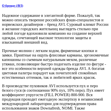
О бренде (AVI)
Надежное содержание в элегантной форме. Пожалуй, так
можно описать творение российских фэшн-специалистов и
норвежских дизайнеров – бренд AVI. Суровый климат России
и желание городских жительниц выглядеть стильно при
любой погоде вдохновили компанию на создание верхней
одежды, сочетающей высокие технологии защиты и
изысканный внешний вид.
Прочные молнии с легким ходом, фирменные кнопки и
замки. Приятные на ощупь флисовые карманы, эргономичные
капюшоны со съемным натуральным мехом, различные
утяжки, позволяющие быстро подогнать изделие по фигуре -
все это особенности верхней одежды бренда AVI. А богатая
цветовая палитра порадует как почитателей спокойных
естественных оттенков, так и любителей ярких красок.
В производстве пуховиков AVI используется пух и перо
белого гуся (в соотношении 90% пух, 10% перо). Пух имеет
коэффициент упругости (FILL POWER) 800-900. Вся
продукция проходит ежегодную экспертизу в независимой
международной лаборатории для подтверждения права
использования знаков Downafresh, NOMI. Также