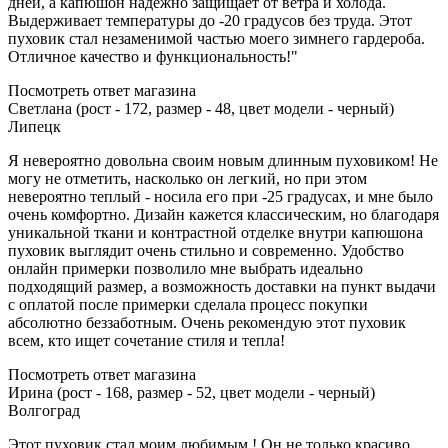
дней, а капюшон надежно защищает от ветра и холода.
Выдерживает температуры до -20 градусов без труда. Этот
пуховик стал незаменимой частью моего зимнего гардероба.
Отличное качество и функциональность!"
Посмотреть ответ магазина
Светлана (рост - 172, размер - 48, цвет модели - черный)
Липецк
Я невероятно довольна своим новым длинным пуховиком! Не
могу не отметить, насколько он легкий, но при этом
невероятно теплый - носила его при -25 градусах, и мне было
очень комфортно. Дизайн кажется классическим, но благодаря
уникальной ткани и контрастной отделке внутри капюшона
пуховик выглядит очень стильно и современно. Удобство
онлайн примерки позволило мне выбрать идеально
подходящий размер, а возможность доставки на пункт выдачи
с оплатой после примерки сделала процесс покупки
абсолютно беззаботным. Очень рекомендую этот пуховик
всем, кто ищет сочетание стиля и тепла!
Посмотреть ответ магазина
Ирина (рост - 168, размер - 52, цвет модели - черный)
Волгоград
Этот пуховик стал моим любимым ! Он не только красиво