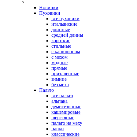
Новинки
Пуховики
все пуховики
итальянские
длинные
средней длины
короткие
стильные
с капюшоном
с мехом
модные
прямые
приталенные
зимние
без меха
Пальто
все пальто
альпака
демисезонные
кашемировые
шерстяные
пальто на меху
парки
классические