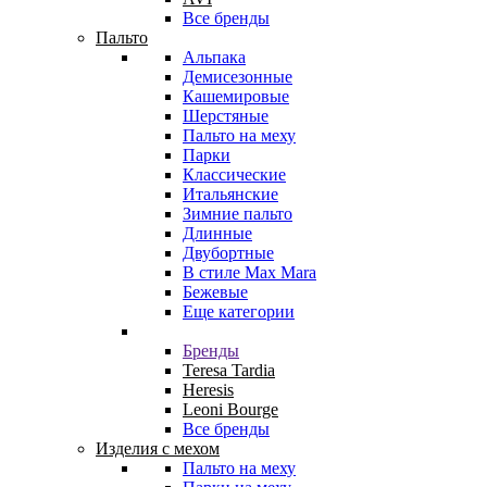
Все бренды
Пальто
Альпака
Демисезонные
Кашемировые
Шерстяные
Пальто на меху
Парки
Классические
Итальянские
Зимние пальто
Длинные
Двубортные
В стиле Max Mara
Бежевые
Еще категории
Бренды
Teresa Tardia
Heresis
Leoni Bourge
Все бренды
Изделия с мехом
Пальто на меху