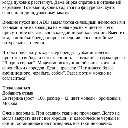
когда пуховик расстегнут. Даже бирка спрятана в отдельный
кармашек. Готовый пуховик садится по фигуре так, будто
сшит по индивидуальному заказу.
Внешне пуховики ADD выделяются сияющими нейлоновыми
тканями и не выходящим из моды красным цветом – его
присутствие обязательно в каждой новой коллекции. Вместе с
тем, в линейке бренда широко представлены спокойные
натуральные оттенки.
Чтобы подчеркнуть характер бренда – урбанистическая
простота, свобода и естественность – компания создала проект
“Люди в городе”. Моделями выступили обычные жители
европейских городов. Девиз проекта: “Нет ничего более
амбициозного, чем быть собой”. Разве с этим можно не
согласиться?
Пожаловаться
Добавить отзыв
Екатерина (рост - 160, размер - 42, цвет модели - бронзовый)
Москва
Очень довольна. При осадках ткань не промокает. Долго не
могла выбрать цвет : все хороши - и классические черный и
синий, остановилась на последнем, все таки не обычно.