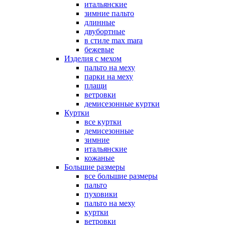
итальянские
зимние пальто
длинные
двубортные
в стиле max mara
бежевые
Изделия с мехом
пальто на меху
парки на меху
плащи
ветровки
демисезонные куртки
Куртки
все куртки
демисезонные
зимние
итальянские
кожаные
Большие размеры
все большие размеры
пальто
пуховики
пальто на меху
куртки
ветровки