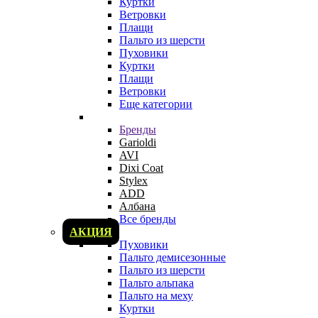
Куртки
Ветровки
Плащи
Пальто из шерсти
Пуховики
Куртки
Плащи
Ветровки
Еще категории
Бренды
Garioldi
AVI
Dixi Coat
Stylex
ADD
Албана
Все бренды
АКЦИЯ
Пуховики
Пальто демисезонные
Пальто из шерсти
Пальто альпака
Пальто на меху
Куртки