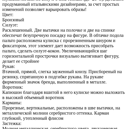
продуманный итальянскими дизайнерами, за счет простых
изменений позволяет варьировать образы!
Цвет:
Бронзовый
Силуэт:
Расклешенный. Две вытачки на полочке и две на спинке
обеспечат безупречную посадку на фигуре. В обтачке подола
пальто расположена кулиска с прорезиненным шнуром и
фиксатором, этот элемент дает возможность присобрать
пальто, сделать силуэт-кокон. Увеличивающийся шаг
горизонтальной прострочки визуально вытягивает фигуру,
делает ее стройнее
Рукав:
Втачной, прямой, слегка зауженный книзу. Присбореный на
резинку, спрятанную в подгибке рукава. На рукаве
фирменный значок бренда, выполненный в металле.
Воротник:
Капюшон благодаря вшитой в него кулиске можно выложить
в высокий объемный воротник
Карманы:
Прорезные, вертикальные, расположены в шве вытачки, на
металлической молнии серебристого оттенка. Карман
глубокий, утепленный флисом
Застежка:
Молния металлическая, серебристого цвета, двухзамковая,