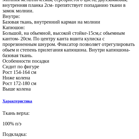
внутренняя планка 2см- препятствует попаданию ткани в
замок молнии.
Внутри:
Базовая ткань, внутренний карман на молнии
Капюшон:
Большой, на обьемной, высокой стойке-15см,с обьемным
кантом- 20см. По центру канта вшита кулиска с
прорезиненным шнуром. Фиксатор позволяет отрегулировать
обьем и степень прилегания капюшона. Внутри капюшона-
базовая ткань.
Особенности посадки
Сидит по фигуре
Рост 154-164 см
Ниже колена
Рост 172-180 см
Выше колена
Характеристика
Ткань верха:
100% п/э
Подкладка: