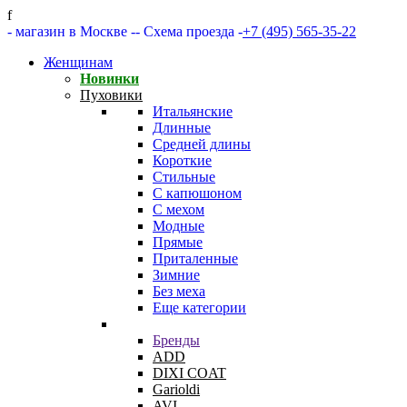
f
- магазин в Москве -
- Схема проезда -
+7 (495) 565-35-22
Женщинам
Новинки
Пуховики
Итальянские
Длинные
Средней длины
Короткие
Стильные
С капюшоном
С мехом
Модные
Прямые
Приталенные
Зимние
Без меха
Еще категории
Бренды
ADD
DIXI COAT
Garioldi
AVI