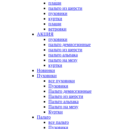
плащи
пальто из шерсти
пуховики
куртки
плащи
ветровки
АКЦИЯ
пуховики
пальто демисезонные
пальто из шерсти
пальто альпака
пальто на меху
куртки
Новинки
Пуховики
все пуховики
Пуховики
Пальто демисезонные
Пальто из шерсти
Пальто альпака
Пальто на меху
Куртки
Пальто
все пальто
Пуховики