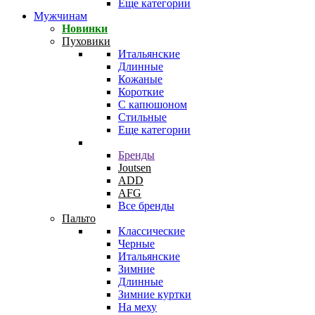
Еще категории
Мужчинам
Новинки
Пуховики
Итальянские
Длинные
Кожаные
Короткие
С капюшоном
Стильные
Еще категории
Бренды
Joutsen
ADD
AFG
Все бренды
Пальто
Классические
Черные
Итальянские
Зимние
Длинные
Зимние куртки
На меху