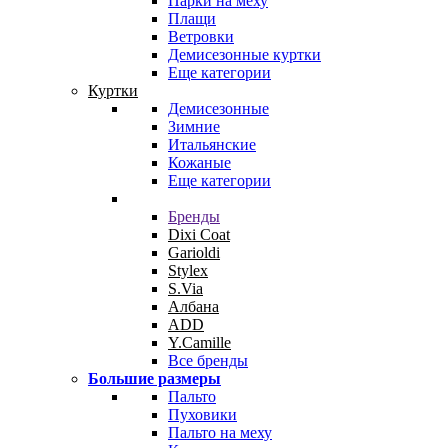
Парки на меху
Плащи
Ветровки
Демисезонные куртки
Еще категории
Куртки
Демисезонные
Зимние
Итальянские
Кожаные
Еще категории
Бренды
Dixi Coat
Garioldi
Stylex
S.Via
Албана
ADD
Y.Camille
Все бренды
Большие размеры
Пальто
Пуховики
Пальто на меху