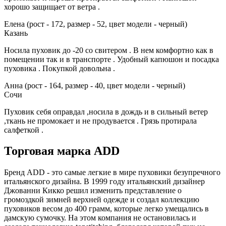
хорошо защищает от ветра .
Елена (рост - 172, размер - 52, цвет модели - черный)
Казань
Носила пуховик до -20 со свитером . В нем комфортно как в
помещении так и в транспорте . Удобный капюшон и посадка
пуховика . Покупкой довольна .
Анна (рост - 164, размер - 40, цвет модели - черный)
Сочи
Пуховик себя оправдал ,носила в дождь и в сильный ветер
,ткань не промокает и не продувается . Грязь протирала
салфеткой .
Торговая марка ADD
Бренд ADD - это самые легкие в мире пуховики безупречного
итальянского дизайна. В 1999 году итальянский дизайнер
Джованни Кикко решил изменить представление о
громоздкой зимней верхней одежде и создал коллекцию
пуховиков весом до 400 грамм, которые легко умещались в
дамскую сумочку. На этом компания не остановилась и