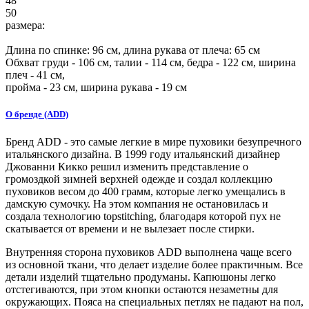
48
50
размера:
Длина по спинке:
96
см, длина рукава от плеча:
65
см
Обхват груди -
106
см, талии -
114
см, бедра -
122
см, ширина
плеч -
41
см,
пройма -
23
см, ширина рукава - 19 см
О бренде (ADD)
Бренд ADD - это самые легкие в мире пуховики безупречного
итальянского дизайна. В 1999 году итальянский дизайнер
Джованни Кикко решил изменить представление о
громоздкой зимней верхней одежде и создал коллекцию
пуховиков весом до 400 грамм, которые легко умещались в
дамскую сумочку. На этом компания не остановилась и
создала технологию topstitching, благодаря которой пух не
скатывается от времени и не вылезает после стирки.
Внутренняя сторона пуховиков ADD выполнена чаще всего
из основной ткани, что делает изделие более практичным. Все
детали изделий тщательно продуманы. Капюшоны легко
отстегиваются, при этом кнопки остаются незаметны для
окружающих. Пояса на специальных петлях не падают на пол,