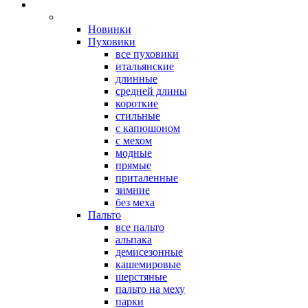
Новинки
Пуховики
все пуховики
итальянские
длинные
средней длины
короткие
стильные
с капюшоном
с мехом
модные
прямые
приталенные
зимние
без меха
Пальто
все пальто
альпака
демисезонные
кашемировые
шерстяные
пальто на меху
парки