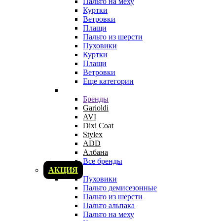
Пальто на меху
Куртки
Ветровки
Плащи
Пальто из шерсти
Пуховики
Куртки
Плащи
Ветровки
Еще категории
Бренды
Garioldi
AVI
Dixi Coat
Stylex
ADD
Албана
Все бренды
АКЦИЯ
Пуховики
Пальто демисезонные
Пальто из шерсти
Пальто альпака
Пальто на меху