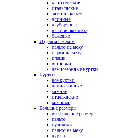
классические
итальянские
зимние пальто
длинные
двубортные
в стиле max mara
бежевые
Изделия с мехом
пальто на меху
парки на меху
плащи
ветровки
демисезонные куртки
Куртки
все куртки
демисезонные
зимние
итальянские
кожаные
Большие размеры
все большие размеры
пальто
пуховики
пальто на меху
куртки