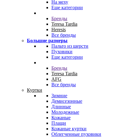
На меху
Еще категории
Бренды
Teresa Tardia
Heresis
Все бренды
Большие размеры
Пальто из шерсти
Пуховики
Еще категории
Бренды
Teresa Tardia
AFG
Все бренды
Куртки
Зимние
Демисезонные
Длинные
Молодежные
Кожаные
Плащи
Кожаные куртки
Облегченные пуховики