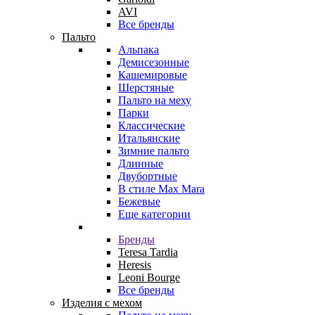
AVI
Все бренды
Пальто
Альпака
Демисезонные
Кашемировые
Шерстяные
Пальто на меху
Парки
Классические
Итальянские
Зимние пальто
Длинные
Двубортные
В стиле Max Mara
Бежевые
Еще категории
Бренды
Teresa Tardia
Heresis
Leoni Bourge
Все бренды
Изделия с мехом