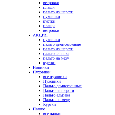
ветровки
плащи
пальто из шерсти
пуховики
куртки
плащи
ветровки
АКЦИЯ
пуховики
пальто демисезонные
пальто из шерсти
пальто альпака
пальто на меху
куртки
Новинки
Пуховики
все пуховики
Пуховики
Пальто демисезонные
Пальто из шерсти
Пальто альпака
Пальто на меху
Куртки
Пальто
все пальто