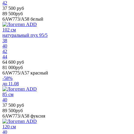
42
37 500 руб
89 500руб
6AW773/A58
белый
102 см
натуральный пух 95/5
38
40
42
44
64 600 руб
81 000руб
6AW775/A57
красный
-58%
до 11.08
85 см
40
37 500 руб
89 500руб
6AW773/A58
фуксия
120 см
40