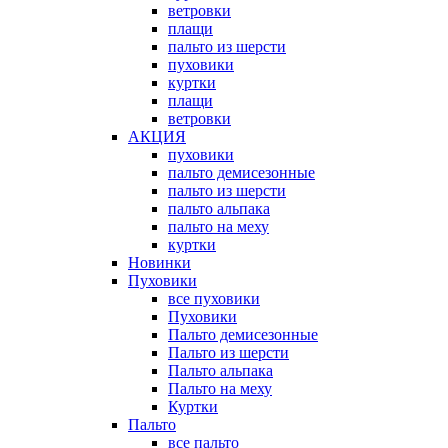
ветровки
плащи
пальто из шерсти
пуховики
куртки
плащи
ветровки
АКЦИЯ
пуховики
пальто демисезонные
пальто из шерсти
пальто альпака
пальто на меху
куртки
Новинки
Пуховики
все пуховики
Пуховики
Пальто демисезонные
Пальто из шерсти
Пальто альпака
Пальто на меху
Куртки
Пальто
все пальто