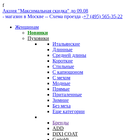
f
Акция "Максимальная скидка" до 09.08
- магазин в Москве -
- Схема проезда -
+7 (495) 565-35-22
Женщинам
Новинки
Пуховики
Итальянские
Длинные
Средней длины
Короткие
Стильные
С капюшоном
С мехом
Модные
Прямые
Приталенные
Зимние
Без меха
Еще категории
Бренды
ADD
DIXI COAT
Garioldi