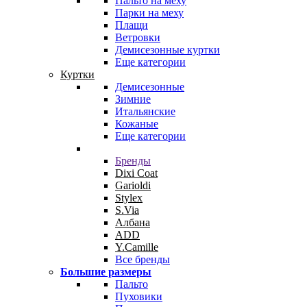
Пальто на меху
Парки на меху
Плащи
Ветровки
Демисезонные куртки
Еще категории
Куртки
Демисезонные
Зимние
Итальянские
Кожаные
Еще категории
Бренды
Dixi Coat
Garioldi
Stylex
S.Via
Албана
ADD
Y.Camille
Все бренды
Большие размеры
Пальто
Пуховики