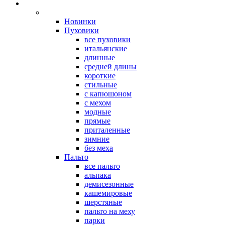
Новинки
Пуховики
все пуховики
итальянские
длинные
средней длины
короткие
стильные
с капюшоном
с мехом
модные
прямые
приталенные
зимние
без меха
Пальто
все пальто
альпака
демисезонные
кашемировые
шерстяные
пальто на меху
парки