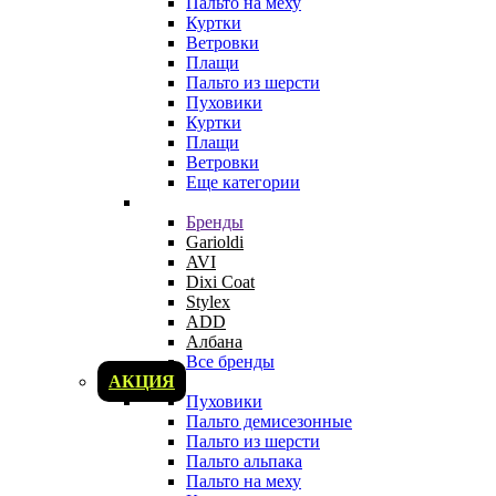
Пальто на меху
Куртки
Ветровки
Плащи
Пальто из шерсти
Пуховики
Куртки
Плащи
Ветровки
Еще категории
Бренды
Garioldi
AVI
Dixi Coat
Stylex
ADD
Албана
Все бренды
АКЦИЯ
Пуховики
Пальто демисезонные
Пальто из шерсти
Пальто альпака
Пальто на меху