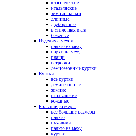
классические
итальянские
зимние пальто
длинные
двубортные
в стиле max mara
бежевые
Изделия с мехом
пальто на меху
парки на меху
плащи
ветровки
демисезонные куртки
Куртки
все куртки
демисезонные
зимние
итальянские
кожаные
Большие размеры
все большие размеры
пальто
пуховики
пальто на меху
куртки