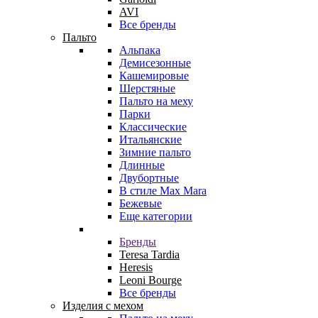
AVI
Все бренды
Пальто
Альпака
Демисезонные
Кашемировые
Шерстяные
Пальто на меху
Парки
Классические
Итальянские
Зимние пальто
Длинные
Двубортные
В стиле Max Mara
Бежевые
Еще категории
Бренды
Teresa Tardia
Heresis
Leoni Bourge
Все бренды
Изделия с мехом