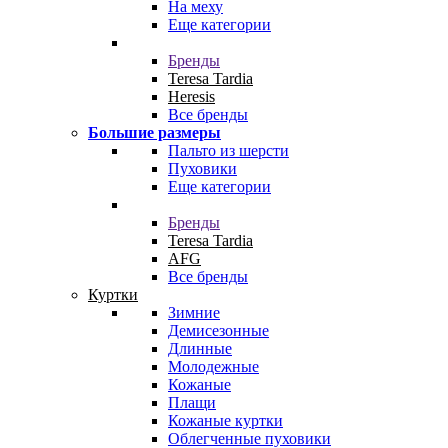
На меху
Еще категории
Бренды
Teresa Tardia
Heresis
Все бренды
Большие размеры
Пальто из шерсти
Пуховики
Еще категории
Бренды
Teresa Tardia
AFG
Все бренды
Куртки
Зимние
Демисезонные
Длинные
Молодежные
Кожаные
Плащи
Кожаные куртки
Облегченные пуховики