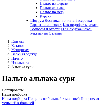
Пальто из шерсти
Пальто альпака
Пальто на меху
Куртки
Шоурум
Доставка и оплата
Рассрочка
Гарантии и возврат
Как подобрать размер
Вопросы и ответы
О "ПокупкаЛюкс"
Реквизиты
Отзывы
Главная
Каталог
Женщинам
Верхняя одежда
Пальто
Из альпака
Альпака сури
Пальто альпака сури
Сортировать:
Наша подборка
Наша подборка
По цене: от большей к меньшей
По цене: от
меньшей к большей