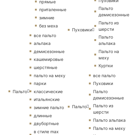
Пуховики
прямые
Пальто
приталенные
демисезонные
зимние
Пальто из
без меха
шерсти
Пуховики
все пальто
Пальто
альпака
альпака
демисезонные
Пальто на
меху
кашемировые
Куртки
шерстяные
пальто на меху
все пальто
парки
Пуховики
Пальто
классические
Пальто
демисезонные
итальянские
Пальто из
Пальто
зимние пальто
шерсти
длинные
Пальто альпака
двубортные
Пальто на меху
в стиле max