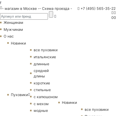
f
- магазин в Москве -
- Схема проезда -
+7 (495) 565-35-22
0
0
Женщинам
Мужчинам
О нас
Новинки
все пуховики
итальянские
длинные
средней
длины
короткие
стильные
Пуховики
с капюшоном
Новинки
с мехом
все пуховики
модные