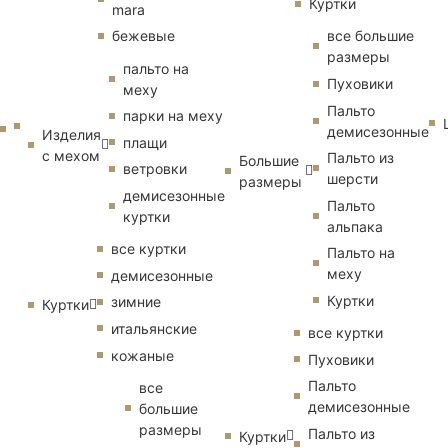
Куртки
mara
бежевые
все большие
размеры
пальто на
Пуховики
меху
Пальто
парки на меху
демисезонные
Изделия
плащи
с мехом
Пальто из
Большие
ветровки
шерсти
размеры
демисезонные
Пальто
куртки
альпака
все куртки
Пальто на
меху
демисезонные
Куртки
зимние
Куртки
итальянские
все куртки
кожаные
Пуховики
Пальто
все
демисезонные
большие
размеры
Пальто из
Куртки