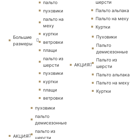
шерсти
пальто
Пальто альпака
пуховики
Пальто на меху
пальто на
меху
Куртки
куртки
Пуховики
Большие
ветровки
размеры
Пальто
плащи
демисезонные
пальто из
Пальто из
АКЦИЯ
шерсти
шерсти
пуховики
Пальто альпака
куртки
Пальто на меху
плащи
Куртки
ветровки
пуховики
пальто
демисезонные
пальто из
АКЦИЯ
шерсти